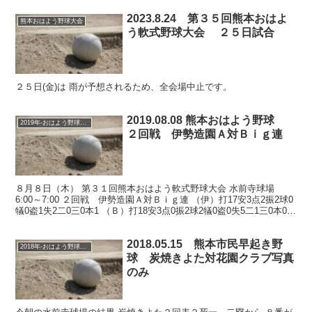
2023.8.24 第３５回熊本おはよ
熊本おはよう野球大会
う軟式野球大会 ２５日試合
２５日(金)は 雨が予想されるため、全会場中止です。
2019.08.08 熊本おはよう野球
2019年-おはよう野球大会
２回戦 伊勢造園Ａ対Ｂｉｇ連
８月８日（木） 第３１回熊本おはよう軟式野球大会 水前寺球場
6:00～7:00 ２回戦 伊勢造園Ａ対Ｂｉｇ連 （伊）打17安3点2振2球0
犠0盗1失2二0三0本1 （Ｂ）打18安3点0振2球2犠0盗0失5二1三0本0
数値は参考 伊勢造...
2018.05.15 熊本市民早起き野
2018年-おはよう野球大会
球 炭焼きよた対花園クラブ写真
のみ