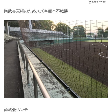
2023.07.27
尚武会棄権のためスズキ熊本不戦勝
尚武会ベンチ