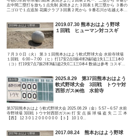
今朝の水前寺球場の結果 炭焼きよた２回表２死一、二塁から ８番が
左中間二塁打を放ち１点先制 炭焼きよた３回表１死三塁から ３番の
二ゴロで１点追加 花園クラブ３回裏２死から ９番石川が右越え本塁
打を放ち１点差 炭焼きよた５回表２死二、三塁から...
2019.07.30 熊本おはよう野球
2019年-おはよう野球大会
１回戦 ヒューマン対コスギ
７月３０日（火） 第３１回熊本おはよう軟式野球大会 水前寺球場
１回戦 6:00～7:00 （ヒ）打17安2点0振4球2犠0盗1失1二1三1本0
（コ）打19安7点7振2球3犠1盗2失0二1三0本4 数値は参考 コスギ、
本塁打４本で全得点！...
2025.8.29 第37回熊本おはよう
未分類
軟式野球大会 3回戦 トウヤ対
西部ガス㈱他 水前寺
第37回熊本おはよう軟式野球大会 2025.08.29（金）5:57～6:57 水前
寺野球場 3回戦 トウヤ対西部ガス㈱ 打 安 点 振 球 犠 盗 失 二 三 本
【西】 12 3 0 1 2 0 0 0 0 0 0 【ト】 10 1 0...
2017.08.24 熊本おはよう野球
2017年-おはよう野球大会