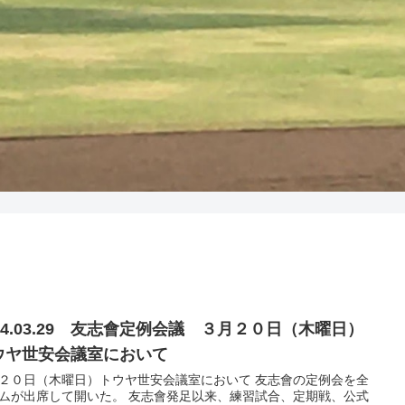
014.03.29 友志會定例会議 ３月２０日（木曜日）
ウヤ世安会議室において
２０日（木曜日）トウヤ世安会議室において 友志會の定例会を全
ムが出席して開いた。 友志會発足以来、練習試合、定期戦、公式