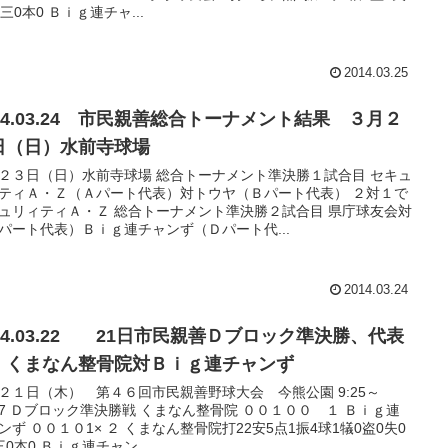
1三0本0 Ｂｉｇ連チャ...
2014.03.25
014.03.24 市民親善総合トーナメント結果 ３月２
日（日）水前寺球場
２３日（日）水前寺球場 総合トーナメント準決勝１試合目 セキュ
ティＡ・Ｚ（Ａパート代表）対トウヤ（Ｂパート代表） ２対１で
ュリィティＡ・Ｚ 総合トーナメント準決勝２試合目 県庁球友会対
パート代表）Ｂｉｇ連チャンず（Ｄパート代...
2014.03.24
014.03.22 21日市民親善Ｄブロック準決勝、代表
 くまなん整骨院対Ｂｉｇ連チャンず
２１日（木） 第４６回市民親善野球大会 今熊公園 9:25～
:27 Ｄブロック準決勝戦 くまなん整骨院 ００１００ １ Ｂｉｇ連
ンず ００１０1× ２ くまなん整骨院打22安5点1振4球1犠0盗0失0
三0本0 Ｂｉｇ連チャン...