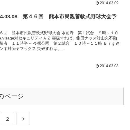
2014.03.09
014.03.08 第４６回 熊本市民親善軟式野球大会予
６回 熊本市民親善軟式野球大会 水前寺 第１試合 ９時～１０
Le.visage対セキュリティＡＺ 突破すれば、飽田ナッス対山久不動
勝者 １１時半～ 今熊公園 第２試合 １０時～１１時 Ｂｉｇ連
ンず対㈱ヤマックス 突破すれば、...
2014.03.08
のページ
次
2