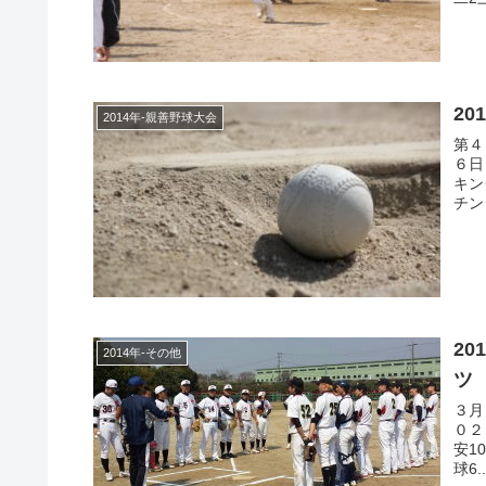
20
2014年-親善野球大会
第４
６日
キン
チン
20
2014年-その他
３月
０２
安1
球6..