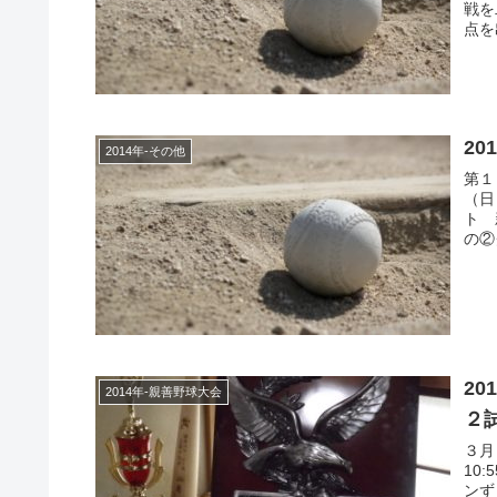
戦を
点を
2
2014年-その他
第１
（日
ト 
の②
2
2014年-親善野球大会
２
３月
10
ンず