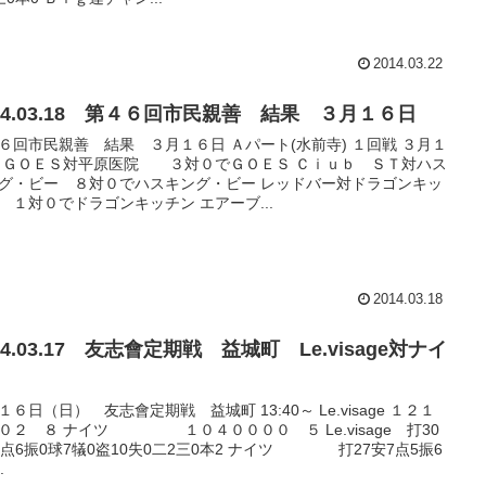
2014.03.22
14.03.18 第４６回市民親善 結果 ３月１６日
６回市民親善 結果 ３月１６日 Ａパート(水前寺) １回戦 ３月１
 ＧＯＥＳ対平原医院 ３対０でＧＯＥＳ Ｃｉｕｂ ＳＴ対ハス
グ・ビー ８対０でハスキング・ビー レッドバー対ドラゴンキッ
 １対０でドラゴンキッチン エアーブ...
2014.03.18
14.03.17 友志會定期戦 益城町 Le.visage対ナイ
ツ
１６日（日） 友志會定期戦 益城町 13:40～ Le.visage １２１
０２ ８ ナイツ １０４００００ ５ Le.visage 打30
0点6振0球7犠0盗10失0二2三0本2 ナイツ 打27安7点5振6
.