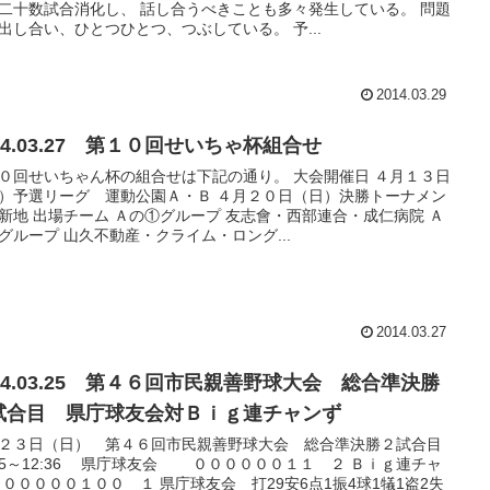
二十数試合消化し、 話し合うべきことも多々発生している。 問題
出し合い、ひとつひとつ、つぶしている。 予...
2014.03.29
014.03.27 第１０回せいちゃ杯組合せ
０回せいちゃん杯の組合せは下記の通り。 大会開催日 ４月１３日
）予選リーグ 運動公園Ａ・Ｂ ４月２０日（日）決勝トーナメン
新地 出場チーム Ａの①グループ 友志會・西部連合・成仁病院 Ａ
グループ 山久不動産・クライム・ロング...
2014.03.27
014.03.25 第４６回市民親善野球大会 総合準決勝
試合目 県庁球友会対Ｂｉｇ連チャンず
２３日（日） 第４６回市民親善野球大会 総合準決勝２試合目
:55～12:36 県庁球友会 ００００００１１ ２ Ｂｉｇ連チャ
 ０００００１００ １ 県庁球友会 打29安6点1振4球1犠1盗2失