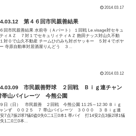
2014.03.17
14.03.12 第４６回市民親善結果
６回市民親善結果 水前寺（Ａパート） １回戦 Le.visage対セキュ
ティＡＺ ７対１でセキュリィティＡＺ 飽田ナッス対山久不動
１対０で山久不動産 チームひのみち対ボヤッキー ５対４でボヤ
ー 寺原自動車対居酒屋りんどう ３...
2014.03.12
014.03.09 市民親善野球 ２回戦 Ｂｉｇ連チャン
対帯山パイレーツ 今熊公園
９日（日） 市民親善 ２回戦 今熊公園 11:25～12:30 Ｂｉｇ
ャンず ００２５ ７ 帯山パイレーツ ３０００ ３ Ｂｉｇ連
5安7点7振2球7犠0盗0失0二1三0本1 帯パイ 打14安2点3振2球1犠
失1二0三0本...