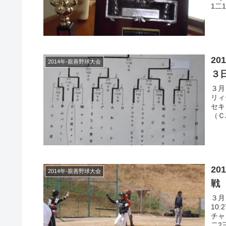
1二
2
2014年-親善野球大会
３
３月
リィ
セキ
（Ｃ
2
2014年-親善野球大会
戦
３月
10
チャ
二2