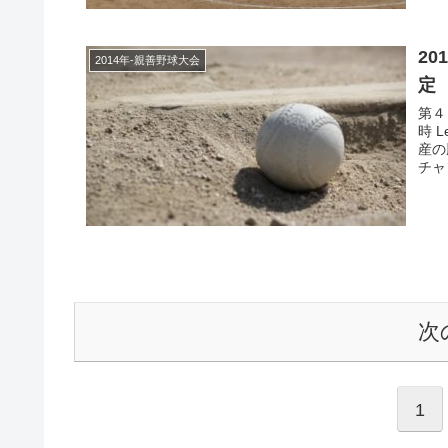
2
2014年-親善野球大会
定
第４
時 
産の
チャ
次
1