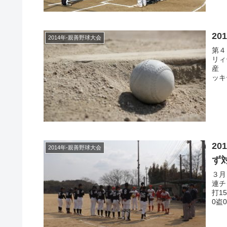
20
2014年-親善野球大会
第４
リィ
産 
ッキ
2
2014年-親善野球大会
ず
３月
連チ
打1
0盗0