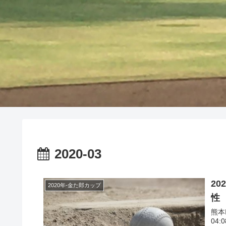
2020-03
2
2020年-金た郎カップ
性
熊本
04