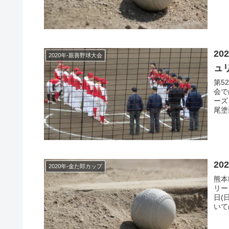
20
2020年-親善野球大会
ュ
第5
会で
ーズ
尾塗
20
2020年-金た郎カップ
熊本
リー
日(
いて