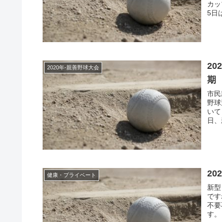
カッ
5日
2020.03.2
2020年-親善野球大会
期
市民
野球
いて
日、
2
健康・プライベート
新型
です
不要
す。