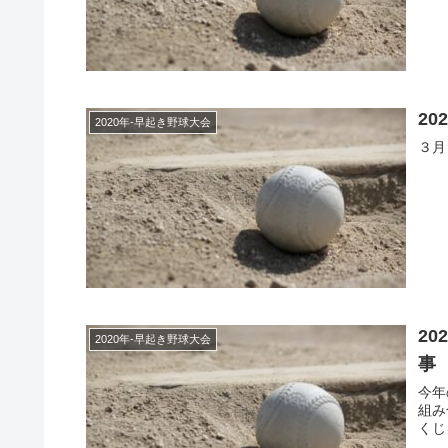
20
2020年-早起き野球大会
３月
20
2020年-早起き野球大会
事
今年
組み
くじ