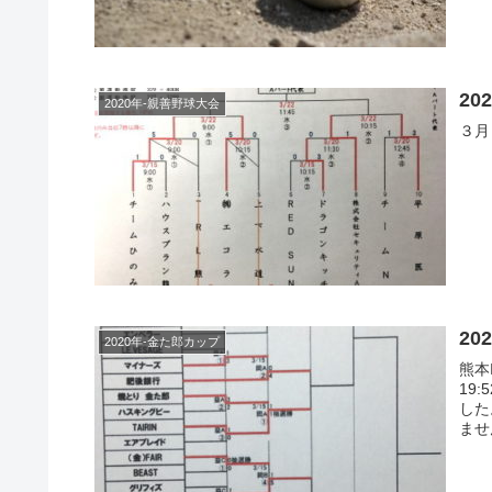
20
2020年-親善野球大会
３月
2
2020年-金た郎カップ
熊本
19
した
ませ