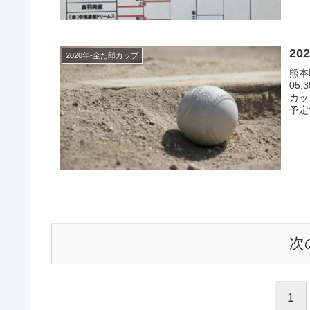
20
2020年-金た郎カップ
熊本
05
カッ
予定
次
1