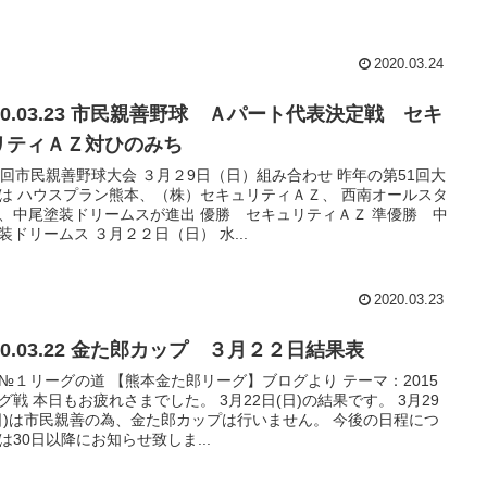
2020.03.24
20.03.23 市民親善野球 Ａパート代表決定戦 セキ
リティＡＺ対ひのみち
2回市民親善野球大会 ３月２9日（日）組み合わせ 昨年の第51回大
は ハウスプラン熊本、（株）セキュリティＡＺ、 西南オールスタ
、中尾塗装ドリームスが進出 優勝 セキュリティＡＺ 準優勝 中
装ドリームス ３月２２日（日） 水...
2020.03.23
20.03.22 金た郎カップ ３月２２日結果表
№１リーグの道 【熊本金た郎リーグ】ブログより テーマ：2015
グ戦 本日もお疲れさまでした。 3月22日(日)の結果です。 3月29
日)は市民親善の為、金た郎カップは行いません。 今後の日程につ
は30日以降にお知らせ致しま...