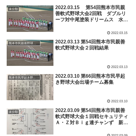
2022.03.15 第54回熊本市民親
未分類
善軟式野球大会2回戦 ダブルリ
ーフ対中尾塗装ドリームス 水前
寺球場
2022.03.15
2022.03.13 第54回熊本市民親善
熊本市民親善野球大会
軟式野球大会２回戦結果
2022.03.13
2022.03.10 第66回熊本市民早起
熊本市民早起き野球大会
き野球大会出場チーム募集
2022.03.10
2022.03.09 第54回熊本市民親善
未分類
軟式野球大会１回戦セキュリティ
Ａ・Ｚ対Ｂｉｇ連チャンず 新地
球場
2022.03.09