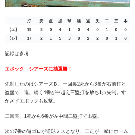
打
安
点
振
球
犠
盗
失
二
三
本
【エ】
19
3
0
4
1
0
4
0
1
0
0
【シ】
17
2
1
5
3
0
2
2
0
1
0
記録は参考
エポック シアーズに抽選勝！
先制したのはシアーズＢ、一回裏2死から3番が右前打と
盗塁で二進。続く4番が中越え三塁打を放ち1点先制。す
かざずエポックも反撃。
二回表、1死から6番が左中間二塁打で出塁。
次の7番の遊ゴロが送球ミスとなり、二走が一挙にホーム