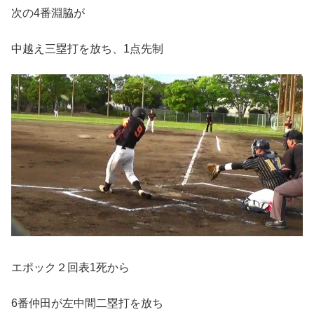
次の4番淵脇が
中越え三塁打を放ち、1点先制
エポック２回表1死から
6番仲田が左中間二塁打を放ち