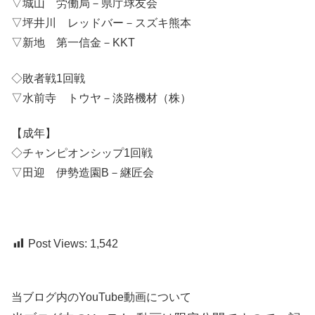
▽城山 労働局－県庁球友会
▽坪井川 レッドバー－スズキ熊本
▽新地 第一信金－KKT
◇敗者戦1回戦
▽水前寺 トウヤ－淡路機材（株）
【成年】
◇チャンピオンシップ1回戦
▽田迎 伊勢造園B－継匠会
Post Views:
1,542
当ブログ内のYouTube動画について