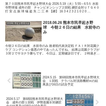
第７０回熊本市民早起き野球大会 2026.5.19（火）5:55～6:5５ 水前
寺野球場 成年の部 チャンピオンシップ２回戦 継匠会対ＵＴＧ４０
打 安 点 振 球 犠 盗 失 二 三 本 【継】 16 3 4 2 3 2 1 0 2 0 ...
2018.06.26 熊本市民早起き野
2018年-早起き野球大会
球 今朝２６日の結果 水前寺の
み
今朝２６日の結果 水前寺のみ 敗者戦代表決定戦 ＦＡＩＲ対花園ク
ラブ コンデション最悪の中であったんですね。 結果は花園クラブが
３対２でサヨナラ勝ちです。 今日は、定期健診日です。 ２時過ぎま
でかかります。
2024.5.15 第68回熊本市民早起き野球大
会 １回戦 テラバル対淡路機材㈱の結
果及び16日の試合予定
2024.5.17 第68回熊本市民早起き野球大
会 成年の部１回戦 伊勢造園Ｂ対継匠
会の結果及び18日の試合予定