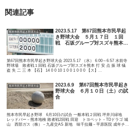
関連記事
2023.5.17 第67回熊本市民早起
熊本市民早起き野球大会
き野球大会 ５月１７日 １回
戦 石坂グループ対スズキ熊本戦
と他会場結果及び１８日試合
第67回熊本市民早起き野球大会 2023.5.17 （水） 6:00～6:57 水前寺
野球場 敗者戦１回戦 石坂グループ対スズキ熊本 打 安 点 振 球 犠
盗 失 二 三 本 【石】 14 0 0 10 1 0 0 1 0 0 0 【ス】...
2023.6.9 第67回熊本市民早起き
熊本市民早起き野球大会
野球大会 ６月１０日（土）の試
合
熊本市民早起き野球 6月10日の試合 一般本戦２回戦 坪井川緑地
レッドバー－熊本地検 敗者戦2回戦 田迎 トヨペット－TDドラゴ 城
山 西部ガス（株）－九産交AS 新地 味千拉麺－平原医院 成年チャ
ンピオンシップ準決勝 ▽水前寺 TRL4...