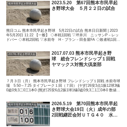
2023.5.20 第67回熊本市民早起
熊本市民早起き野球大会
き野球大会 ５月２２日の試合
熊日コム 熊本市民早起き野球 5月22日の試合 熊本日日新聞 | 2023
年5月20日 11:22 【一般】 ◇本戦1回戦 ▽坪井川 ニッサンP－レッ
ドバー ◇本戦2回戦 ▽水前寺 H・プラン－田舎屋FA ◇敗者戦1回戦
▽城山 ヤマックス...
2017.07.03 熊本市民早起き野
2017年-早起き野球大会
球 総合フレンドシップ１回戦
ヤマックス対熊大倶楽部
７月３日（月） 熊本市民早起き野球 フレンドシップ１回戦 水前寺球
場 5:50～7:25 タイブレーク１回（７回） (ヤ)打26安3点1振12球3犠
0盗0失3二0三1本0 (熊)打25安6点2振1球1犠0盗0失3二1三0本0 数値は
参考 熊...
2026.5.19 第70回熊本市民早起
熊本市民早起き野球大会
き野球大会19日（火）成年の部
2回戦継匠会対ＵＴＧ４０ 水前
寺野球場 19日結果と20日予定