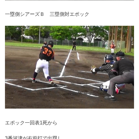
一塁側シアーズＢ 三塁側対エポック
エポック一回表1死から
3番河津が右前打で出塁し、