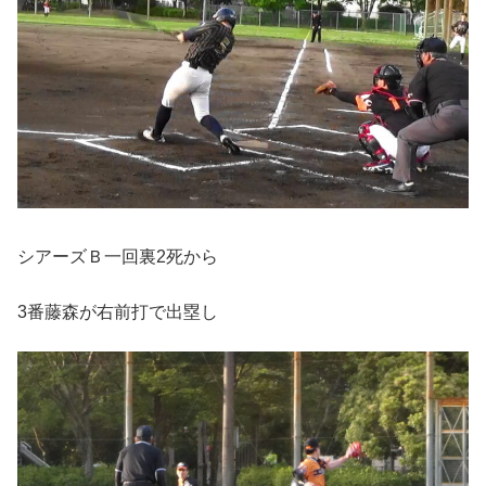
シアーズＢ一回裏2死から
3番藤森が右前打で出塁し