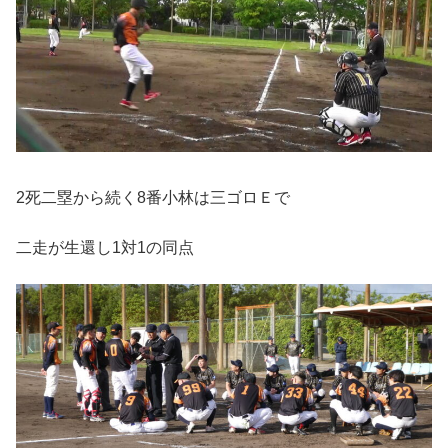
2死二塁から続く8番小林は三ゴロＥで
二走が生還し1対1の同点