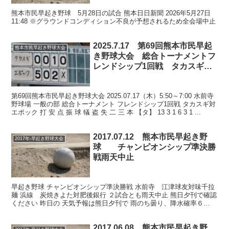
熊本市民早起き野球 5月28日の試合 熊本日日新聞 2026年5月27日
11:48 ※グラウンドコンディション不良が予想されるため全会場中止
2025.7.17 第69回熊本市民早起
熊本市民早起き野球大会
き野球大会 総合トーナメントフ
レンドシップ1回戦 タカスギ対
エポック
第69回熊本市民早起き野球大会 2025.07.17（木）5:50～7:00 水前寺
野球場 一般の部 総合トーナメント フレンドシップ1回戦 タカスギ対
エポック 打 安 点 振 球 犠 盗 失 二 三 本 【タ】 13 3 1 6 3 1 ...
2017.07.12 熊本市民早起き野
2017年-早起き野球大会
球 チャンピオンシップ準決勝
戦雨天中止
早起き野球 チャンピオンシップ準決勝戦 水前寺 江津球友対味千拉
麺 浜線 炭焼きよた対肥後銀行 ２試合とも雨天中止 熊日夕刊で確認
ください 昨日の 天気予報は熊日夕刊で 雨のち曇り、降水確率６
０％。 いつもだと雨天が予想されるから、 中止と...
2017.06.08 熊本市民早起き野