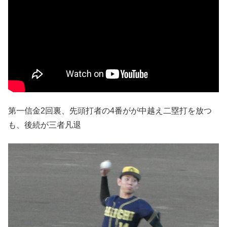
第一信金2回裏、先頭打者の4番がが中越え二塁打を放つ
も、後続が三者凡退