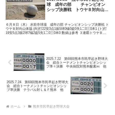
2017年-早起き野球大会
球 成年の部 チャンピオン
シップ決勝戦 トウヤＢ対向山体
協
６月８日（木） 水前寺球場 成年の部 チャンピオンシップ決勝戦 ト
ウヤＢ対向山体協 (向)打22安3点1振5球0犠0盗0失1二0三0本1 (ト)打
19安5点3振2球7犠2盗5失1二0三0本0 数値は参考 ３連覇トウヤＢ、
強し、向かうところ...
2025.7.22 第69回熊本市民早起き野球大
会 総合トーナメントチャンピオンシッ
プ準々決勝 中央病院対熊本酸素㈱ 他
2025.7.24 第69回熊本市民早起き野球大
会 総合トーナメントチャンピオンシッ
プ準決勝 テラバル対Ｌ＆Ｆ熊本 他
ホーム
熊本市民早起き野球大会