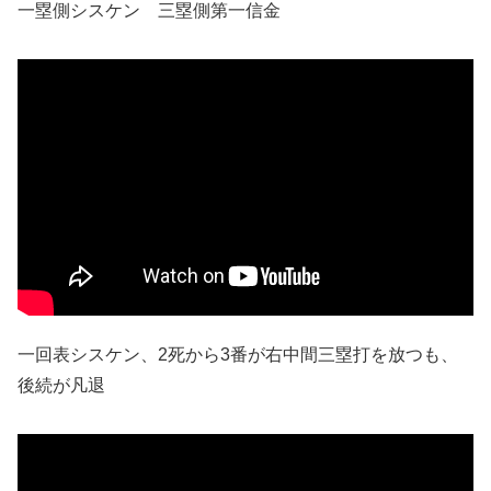
一塁側シスケン 三塁側第一信金
一回表シスケン、2死から3番が右中間三塁打を放つも、
後続が凡退