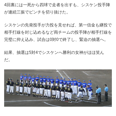
4回裏には一死から四球で走者を出すも、シスケン投手陣
が連続三振でピンチを切り抜けた。
シスケンの先発投手が力投を見せれば、第一信金も継投で
相手打線を封じ込めるなど両チームの投手陣が相手打線を
完璧に抑え込み、試合は0対0で終了し、緊迫の抽選へ。
結果、抽選は5対4でシスケンへ勝利の女神がほほ笑ん
だ。