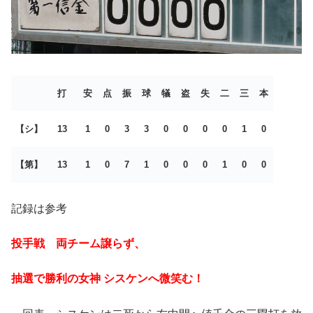
打
安
点
振
球
犠
盗
失
二
三
本
【シ】
13
1
0
3
3
0
0
0
0
1
0
【第】
13
1
0
7
1
0
0
0
1
0
0
記録は参考
投手戦 両チーム譲らず、
抽選で勝利の女神 シスケンへ微笑む！