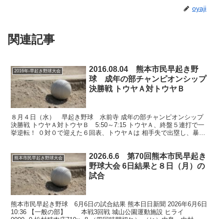
oyaji
関連記事
2016.08.04 熊本市民早起き野
2016年-早起き野球大会
球 成年の部チャンピオンシップ
決勝戦 トウヤＡ対トウヤＢ
８月４日（水） 早起き野球 水前寺 成年の部チャンピオンシップ
決勝戦 トウヤＡ対トウヤＢ 5:50～7:15 トウヤＡ、終盤５連打で一
挙逆転！ ０対０で迎えた６回表、トウヤＡは 相手失で出塁し、暴投
と送りバントで三進後、 背番号２の内野ゴロ...
2026.6.6 第70回熊本市民早起き
熊本市民早起き野球大会
野球大会 6日結果と８日（月）の
試合
熊本市民早起き野球 6月6日の試合結果 熊本日日新聞 2026年6月6日
10:36 【一般の部】 本戦3回戦 城山公園運動施設 ヒライ