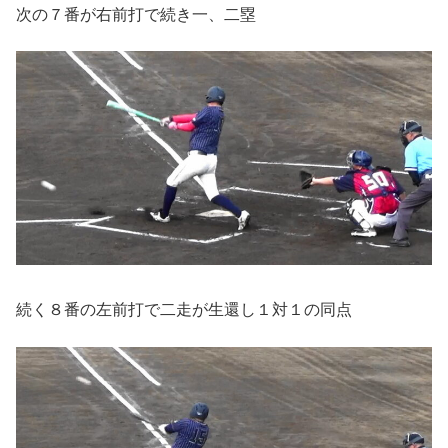
次の７番が右前打で続き一、二塁
続く８番の左前打で二走が生還し１対１の同点