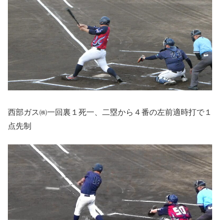
西部ガス㈱一回裏１死一、二塁から４番の左前適時打で１
点先制