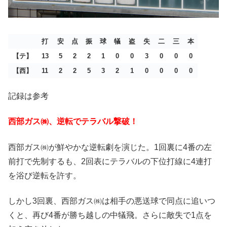
打
安
点
振
球
犠
盗
失
二
三
本
【テ】
13
5
2
2
1
0
0
3
0
0
0
【西】
11
2
2
5
3
2
1
0
0
0
0
記録は参考
西部ガス㈱、逆転でテラバル撃破！
西部ガス㈱が鮮やかな逆転劇を演じた。1回裏に4番の左
前打で先制するも、2回表にテラバルの下位打線に4連打
を浴び逆転を許す。
しかし3回裏、西部ガス㈱は相手の悪送球で同点に追いつ
くと、再び4番が勝ち越しの中犠飛。さらに敵失で1点を