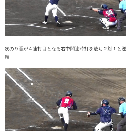
次の９番が４連打目となる右中間適時打を放ち２対１と逆
転