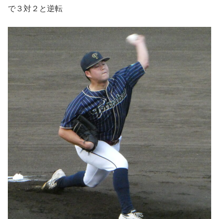
で３対２と逆転