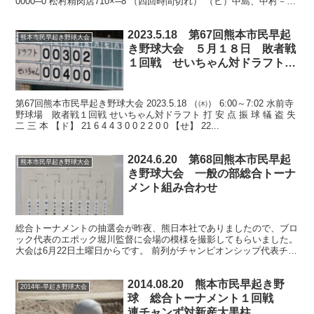
0000─0 松村精肉店710×─8 （四回時間切れ） （ヒ）中島、中村－田
上 （松）安部航、磯...
2023.5.18 第67回熊本市民早起
熊本市民早起き野球大会
き野球大会 ５月１８日 敗者戦
１回戦 せいちゃん対ドラフト戦
と他会場結果及び１９日試合
第67回熊本市民早起き野球大会 2023.5.18 （㈭） 6:00～7:02 水前寺
野球場 敗者戦１回戦 せいちゃん対ドラフト 打 安 点 振 球 犠 盗 失
二 三 本 【ド】 21 6 4 4 3 0 0 2 2 0 0 【せ】 22...
2024.6.20 第68回熊本市民早起
熊本市民早起き野球大会
き野球大会 一般の部総合トーナ
メント組み合わせ
総合トーナメントの抽選会が昨夜、熊日本社でありましたので、ブロ
ック代表のエポック堀川監督に会場の模様を撮影してもらいました。
大会は6月22日土曜日からです。 前列がチャンピオンシップ代表チー
ムへ 後列がフレンドシップ代表チームへ 以前は熊...
2014.08.20 熊本市民早起き野
2014年-早起き野球大会
球 総合トーナメント１回戦
連チャンず対新産大黒柱