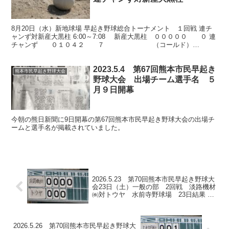
8月20日（水）新地球場 早起き野球総合トーナメント １回戦 連チ
ャンず対新産大黒柱 6:00～7:08 新産大黒柱 ０００００ ０ 連
チャンず ０１０４２ ７ （コールド）
（新） 打16安1点0振2球0犠0盗0失4...
2023.5.4 第67回熊本市民早起き
熊本市民早起き野球大会
野球大会 出場チーム選手名 ５
月９日開幕
今朝の熊日新聞に9日開幕の第67回熊本市民早起き野球大会の出場チ
ームと選手名が掲載されていました。
2026.5.23 第70回熊本市民早起き野球大
会23日（土）一般の部 2回戦 淡路機材
㈱対トウヤ 水前寺野球場 23日結果 と
25日予定
2026.5.26 第70回熊本市民早起き野球大