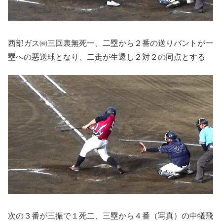
西部ガス㈱三回裏無死一、二塁から２番の送りバントが一
塁への悪送球となり、二走が生還し２対２の同点とする
次の３番が三振で１死二、三塁から４番（写真）の中犠飛