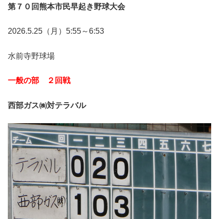
第７０回熊本市民早起き野球大会
2026.5.25（月）5:55～6:53
水前寺野球場
一般の部 ２回戦
西部ガス㈱対テラバル