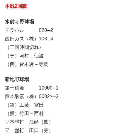
本戦2回戦
水前寺野球場
テラバル 020─2
西部ガス（株）103─4
（三回時間切れ）
（テ）河村－仙波
（西）皆本凌－寺岡
新地野球場
第一信金 10000─1
熊本酸素（株）0002×─2
（第）工藤－宮田
（熊）竹田－西村
▽本塁打 江頭（熊）
▽二塁打 田口（第）