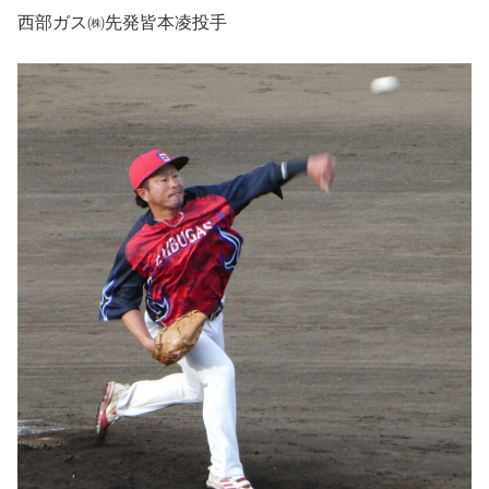
西部ガス㈱先発皆本凌投手