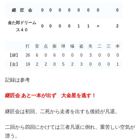
継 匠 会
0
0
0
0
0
0
0
0
金た郎ドリーム
0
0
0
0
1
1
×
2
ス４０
打
安
点
振
球
犠
盗
失
二
三
本
【継】
26
6
0
6
0
0
0
3
0
0
0
【金】
19
2
2
0
5
2
3
0
0
0
1
記録は参考
継匠会 あと一本が出ず 大金星を逃す！
継匠会は初回、二死から走者を出すも後続が凡退。
二回から四回にかけては三者凡退に倒れ、重苦しい空気が
漂う。