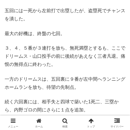
五回には一死から左前打で出塁したが、盗塁死でチャンス
を潰した。
最大の好機は、終盤の七回。
３、４、５番が３連打を放ち、無死満塁とするも、ここで
ドリームス・山口投手の前に後続があえなく三者凡退。痛
恨の無得点に終わった。
一方のドリームスは、五回裏に９番が左中間へランニング
ホームランを放ち、待望の先制点。
続く六回裏には、相手失と四球で築いた1死二、三塁か
ら、内野ゴロの間にさらに１点を追加。
継匠会の守備の乱れに乗じて効率よく加点した。
メニュー
ホーム
検索
トップ
サイドバー