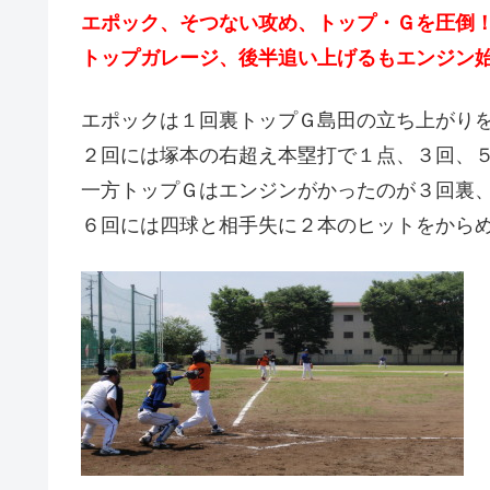
エポック、そつない攻め、トップ・Ｇを圧倒
トップガレージ、後半追い上げるもエンジン
エポックは１回裏トップＧ島田の立ち上がり
２回には塚本の右超え本塁打で１点、３回、
一方トップＧはエンジンがかったのが３回裏
６回には四球と相手失に２本のヒットをから