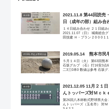
2021.11.8 第44回読売・トウヤ杯親善軟式野球大会 7日結果と14日、21
未分類
日（成年の部）組み合
１４日組み合わせ ２１日組み
2021.11.07（日） 城南総
田技建 Ｈ・プラン 2 0 0 0 1 1.
2019.05.14 熊
2019年-早起き野球大会
５月１４日（火） 第63回熊本市
石坂グルプ （石）打16安3点6
二3三0本0 数値は参考 石坂グ..
2021.12.05 11月２１日 第26回八木杯軟式野球大会（Ｃ級）決勝 なんか
未分類
んトッパーズ対Ｍｃｋ
第26回八木杯軟式野球県大会 20
んトッパーズ（玉名市） 対Ｍｃｋｅ
3 4 2 2 ...