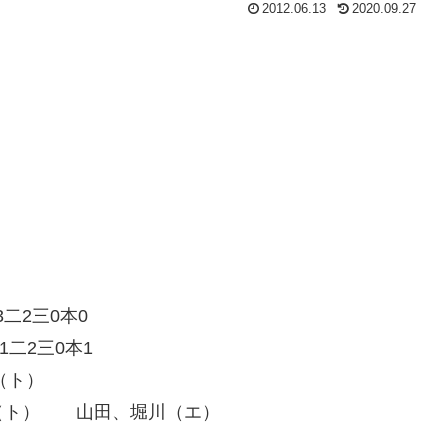
2012.06.13
2020.09.27
二2三0本0
二2三0本1
（ト）
（ト） 山田、堀川（エ）