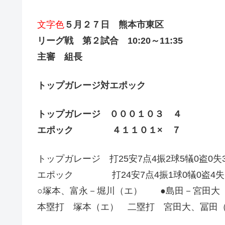
文字色
５月２７日 熊本市東区
リーグ戦 第２試合 10:20～11:35
主審 組長
トップガレージ対エポック
トップガレージ ０００１０３ ４
エポック ４１１０１× ７
トップガレージ 打25安7点4振2球5犠0盗0失3
エポック 打24安7点4振1球0犠0盗4失1
○塚本、富永－堀川（エ） ●島田－宮田大
本塁打 塚本（エ） 二塁打 宮田大、冨田