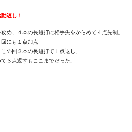
！
始動遅し！
を攻め、４本の長短打に相手失をからめて４点先制。
５回にも１点加点。
、この回２本の長短打で１点返し、
めて３点返すもここまでだった。