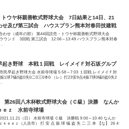
わせ及び第三試合 ハウスプラン熊本対春田技建戦
合わせ（成年の部） 第44回読売・トウヤ杯親善軟式野球大会
合グラウンド 3回戦 第三試合 12:06～13:49 ハウスプラン熊本対春
..
本市民早起き野球 本戦１回戦 レイメイＦ対石坂グルプ
民早起き野球大会 水前寺球場 5:58～7:03 １回戦 レイメイＦ対
振1球7犠0盗0失0二0三0本0 （レ）打23安9点4振7球0犠0盗0失2
.
ｅｅｚ 水前寺球場
21.11.21（日） 水前寺球場 Ｃ級 決勝戦 9:00～10:40 なんか
ｅｚ（人吉市） 打 安 点 振 球 犠 盗 失 二 三 本 【な】 26 4