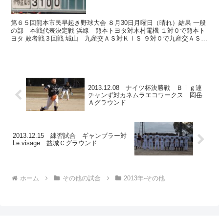
第６５回熊本市民早起き野球大会 ８月30日月曜日（晴れ）結果 一般
の部 本戦代表決定戦 浜線 熊本トヨタ対木村電機 １対０で熊本ト
ヨタ 敗者戦３回戦 城山 九産交ＡＳ対ＫＩＳ ９対０で九産交ＡＳ
同代表決定戦 坪井川 熊日編集局対体育堂Ｂ ...
2013.12.08 ナイツ杯決勝戦 Ｂｉｇ連
チャンず対カネムラエコワークス 岡岳
Ａグラウンド
2013.12.15 練習試合 ギャンブラー対
Le.visage 益城Ｃグラウンド
ホーム
その他の試合
2013年-その他