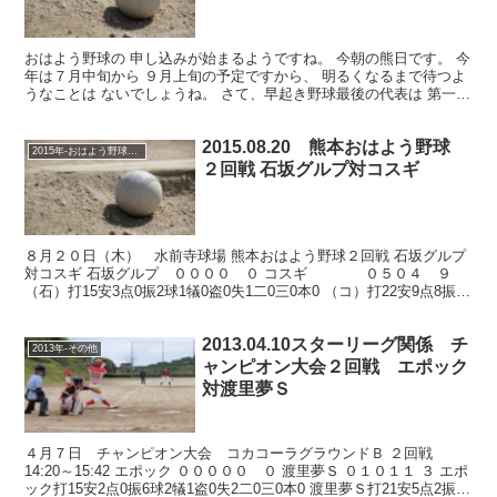
おはよう野球の 申し込みが始まるようですね。 今朝の熊日です。 今
年は７月中旬から ９月上旬の予定ですから、 明るくなるまで待つよ
うなことは ないでしょうね。 さて、早起き野球最後の代表は 第一
信、？エポック？ もう結果は出ていると思います...
2015.08.20 熊本おはよう野球
2015年-おはよう野球大会
２回戦 石坂グルプ対コスギ
８月２０日（木） 水前寺球場 熊本おはよう野球２回戦 石坂グルプ
対コスギ 石坂グルプ ００００ ０ コスギ ０５０４ ９
（石）打15安3点0振2球1犠0盗0失1二0三0本0 （コ）打22安9点8振2
球4犠1盗0失0二3三1本0 コス...
2013.04.10スターリーグ関係 チ
2013年-その他
ャンピオン大会２回戦 エポック
対渡里夢Ｓ
４月７日 チャンピオン大会 コカコーラグラウンドＢ ２回戦
14:20～15:42 エポック ０００００ ０ 渡里夢Ｓ ０１０１１ ３ エポ
ック打15安2点0振6球2犠1盗0失2二0三0本0 渡里夢Ｓ打21安5点2振1