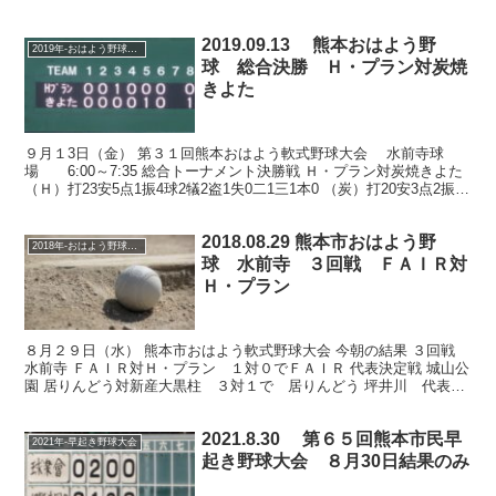
球4犠1盗0失1二2三...
2019.09.13 熊本おはよう野
2019年-おはよう野球大会
球 総合決勝 Ｈ・プラン対炭焼
きよた
９月１3日（金） 第３１回熊本おはよう軟式野球大会 水前寺球
場 6:00～7:35 総合トーナメント決勝戦 Ｈ・プラン対炭焼きよた
（Ｈ）打23安5点1振4球2犠2盗1失0二1三1本0 （炭）打20安3点2振3
球3犠2盗0失2二3三0本...
2018.08.29 熊本市おはよう野
2018年-おはよう野球大会
球 水前寺 ３回戦 ＦＡＩＲ対
Ｈ・プラン
８月２９日（水） 熊本市おはよう軟式野球大会 今朝の結果 ３回戦
水前寺 ＦＡＩＲ対Ｈ・プラン １対０でＦＡＩＲ 代表決定戦 城山公
園 居りんどう対新産大黒柱 ３対１で 居りんどう 坪井川 代表
寺原自動車、マイナーズ 新地 代表 ＴＲＬ...
2021.8.30 第６５回熊本市民早
2021年-早起き野球大会
起き野球大会 ８月30日結果のみ