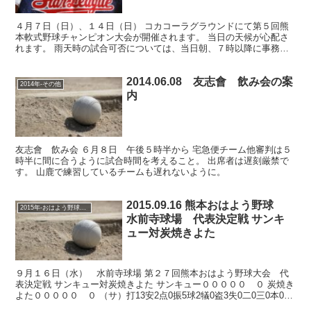
４月７日（日）、１４日（日） コカコーラグラウンドにて第５回熊
本軟式野球チャンピオン大会が開催されます。 当日の天候が心配さ
れます。 雨天時の試合可否については、当日朝、７時以降に事務局
（記録員）へ問い合わせ下さい。 ４月７日（日）、組合せ...
2014.06.08 友志會 飲み会の案
2014年-その他
内
友志會 飲み会 ６月８日 午後５時半から 宅急便チーム他審判は５
時半に間に合うように試合時間を考えること。 出席者は遅刻厳禁で
す。 山鹿で練習しているチームも遅れないように。
2015.09.16 熊本おはよう野球
2015年-おはよう野球大会
水前寺球場 代表決定戦 サンキ
ュー対炭焼きよた
９月１６日（水） 水前寺球場 第２７回熊本おはよう野球大会 代
表決定戦 サンキュー対炭焼きよた サンキュー０００００ ０ 炭焼き
よた０００００ ０ （サ）打13安2点0振5球2犠0盗3失0二0三0本0
（炭）打11安2点0振0球5犠0盗2失...