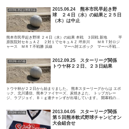
2015.06.24 熊本市民早起き野
2015年-早起き野球大会
球 ２４日（水）の結果と２５日
（木）は中止
熊本市民早起き野球 ２４日（水）の結果 本戦 ３回戦 新地 平
原医院対セキュＡＺ ２対１でセキュＡＺ 坪井川 ＭＲＴ対ロジ
ャース ＭＲＴ不戦勝 浜線 マーべ対エポック マーべ不戦勝
同代表決定戦 南部 熊本信金対松村精肉店 ３対...
2012.09.25 スターリーグ関係
2012年-その他
トウヤ杯２２日、２３日結果
トウヤ杯が２２日から始まりました。 熊本スターリーグからは エポ
ック、北川通信、熊本ファイヤーズ、炭焼きよた、 トップガレー
ジ、ラブジョイ、Ｂｉｇ連チャンずが出場しています。 開幕戦の２
２日にはエポックが２１対０でバンキッシュを破り、 幸先...
2013.04.05 スターリーグ関係
2013年-その他
第５回熊本軟式野球チャンピオン
大会組合せ