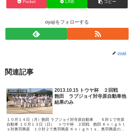
Pocket
LINE
コピー
oyajiをフォローする
oyaji
関連記事
2013.10.15 トウヤ杯 ２回戦
2013年-その他
飽田 ラブジョイ対寺原自動車他
結果のみ
１０月１４日（月）飽田 ラブジョイ対寺原自動車 ６対１で寺原
自動車 １０月１３日（日） トウヤ杯 ２回戦 飽田 Ｋｎｉｇｈｔ
ｓ対奥羽興産 １０対２で奥羽興産 Ｋｎｉｇｈｔｓ、奥羽興産の破
壊打線に降参! 完敗につき、写真のみ。 一塁側 ナイ...