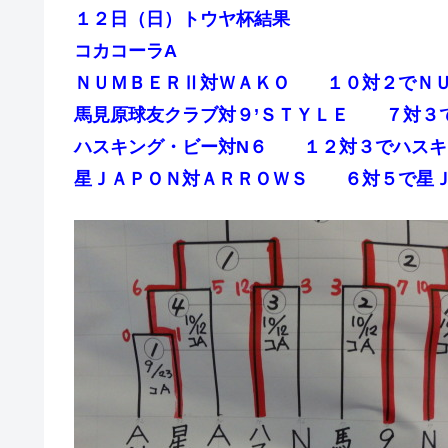
１２日（日）トウヤ杯結果
コカコーラA
ＮＵＭＢＥＲⅡ対ＷＡＫＯ １０対２でＮ
馬見原球友クラブ対９’ＳＴＹＬＥ ７対３で
ハスキング・ビー対N６ １２対３でハスキ
星ＪＡＰＯＮ対ＡＲＲＯＷＳ ６対５で星