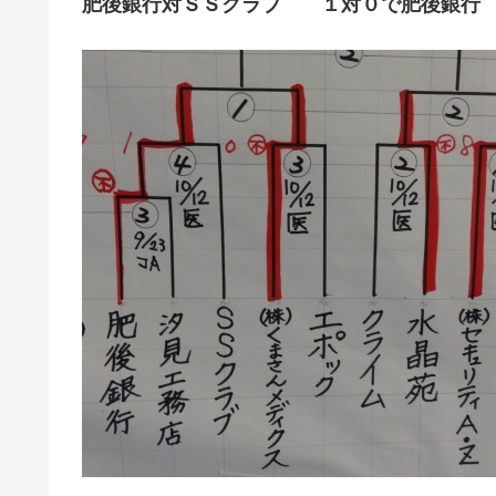
肥後銀行対ＳＳクラブ １対０で肥後銀行