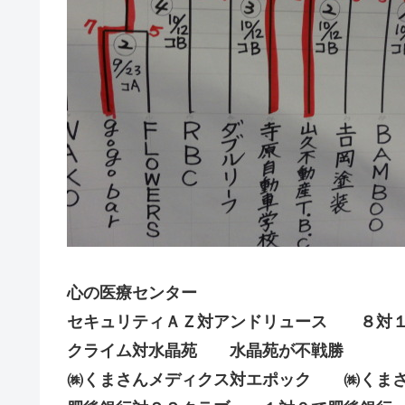
心の医療センター
セキュリティＡＺ対アンドリュース ８対１
クライム対水晶苑 水晶苑が不戦勝
㈱くまさんメディクス対エポック ㈱くまさ