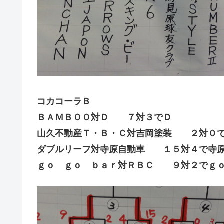
コカコーラＢ
ＢＡＭＢＯＯ対Ｄ ７対３でＤ
山久不動産Ｔ・Ｂ・Ｃ対吉岡塗装 ２対０で
ダブルリーフ対寺原自動車 １５対４で寺
ｇｏ ｇｏ ｂａｒ対ＲＢＣ ９対２でｇｏ