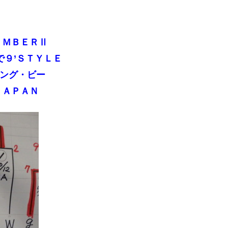
ＵＭＢＥＲⅡ
９’ＳＴＹＬＥ
ング・ビー
ＪＡＰＡＮ