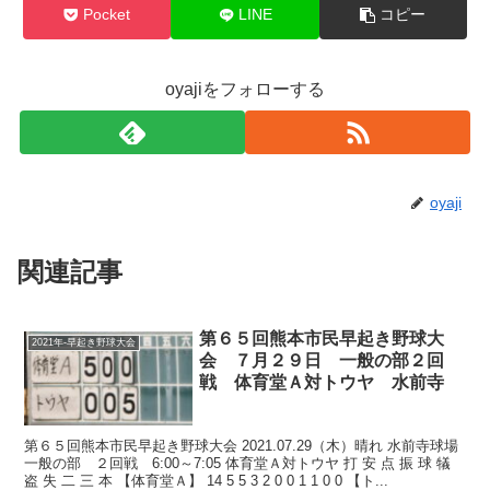
Pocket
LINE
コピー
oyajiをフォローする
oyaji
関連記事
第６５回熊本市民早起き野球大
2021年-早起き野球大会
会 ７月２９日 一般の部２回
戦 体育堂Ａ対トウヤ 水前寺
第６５回熊本市民早起き野球大会 2021.07.29（木）晴れ 水前寺球場
一般の部 ２回戦 6:00～7:05 体育堂Ａ対トウヤ 打 安 点 振 球 犠
盗 失 二 三 本 【体育堂Ａ】 14 5 5 3 2 0 0 1 1 0 0 【ト...