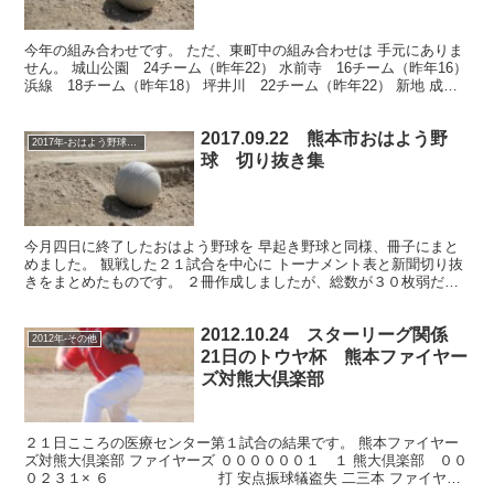
今年の組み合わせです。 ただ、東町中の組み合わせは 手元にありま
せん。 城山公園 24チーム（昨年22） 水前寺 16チーム（昨年16）
浜線 18チーム（昨年18） 坪井川 22チーム（昨年22） 新地 成
年 15チーム（昨年10） 東町...
2017.09.22 熊本市おはよう野
2017年-おはよう野球大会
球 切り抜き集
今月四日に終了したおはよう野球を 早起き野球と同様、冊子にまと
めました。 観戦した２１試合を中心に トーナメント表と新聞切り抜
きをまとめたものです。 ２冊作成しましたが、総数が３０枚弱だっ
たため、 一冊はホッチキス止め、もう一冊は ファイル...
2012.10.24 スターリーグ関係
2012年-その他
21日のトウヤ杯 熊本ファイヤー
ズ対熊大倶楽部
２１日こころの医療センター第１試合の結果です。 熊本ファイヤー
ズ対熊大倶楽部 ファイヤーズ ００００００１ １ 熊大倶楽部 ００
０２３１× ６ 打 安点振球犠盗失 二三本 ファイヤー