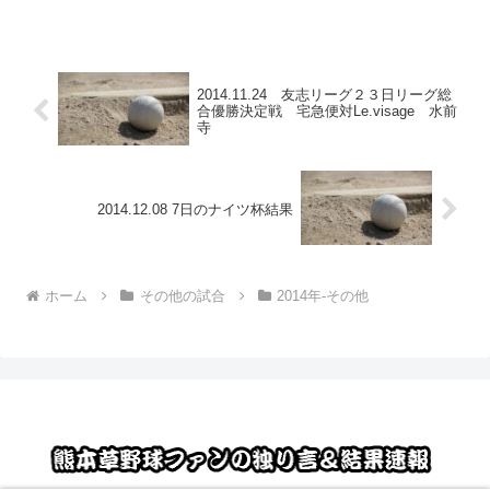
ズ21 １ １ ４ ７ ０ １ ？ ０ ０...
2014.11.24 友志リーグ２３日リーグ総
合優勝決定戦 宅急便対Le.visage 水前
寺
2014.12.08 7日のナイツ杯結果
ホーム
その他の試合
2014年-その他