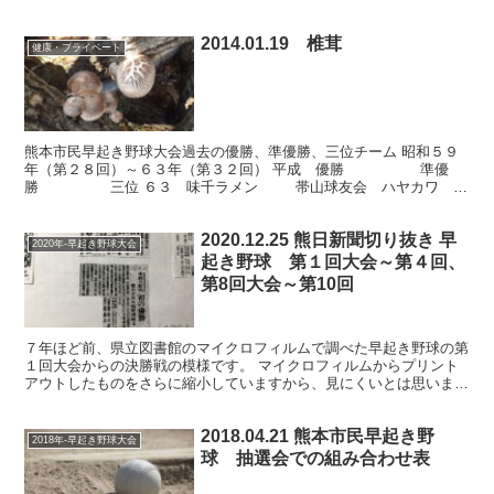
2014.01.19 椎茸
健康・プライベート
熊本市民早起き野球大会過去の優勝、準優勝、三位チーム 昭和５９
年（第２８回）～６３年（第３２回） 平成 優勝 準優
勝 三位 ６３ 味千ラメン 帯山球友会 ハヤカワ
スタジアム ６２ 寺原自学Ａ 県酪連Ｂ 県庁...
2020.12.25 熊日新聞切り抜き 早
2020年-早起き野球大会
起き野球 第１回大会～第４回、
第8回大会～第10回
７年ほど前、県立図書館のマイクロフィルムで調べた早起き野球の第
１回大会からの決勝戦の模様です。 マイクロフィルムからプリント
アウトしたものをさらに縮小していますから、見にくいとは思います
が、アップしてみます。 掲載新聞は熊日新聞です。 最近...
2018.04.21 熊本市民早起き野
2018年-早起き野球大会
球 抽選会での組み合わせ表