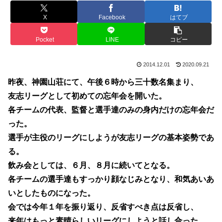
X
Facebook
はてブ
Pocket
LINE
コピー
2014.12.01
2020.09.21
昨夜、神園山荘にて、午後６時から三十数名集まり、
友志リーグとして初めての忘年会を開いた。
各チームの代表、監督と選手達のみの身内だけの忘年会だ
った。
選手が主役のリーグにしようが友志リーグの基本姿勢であ
る。
飲み会としては、６月、８月に続いてとなる。
各チームの選手達もすっかり顔なじみとなり、和気あいあ
いとしたものになった。
会では今年１年を振り返り、反省すべき点は反省し、
来年はもっと素晴らしいリーグにしようと話し合った。