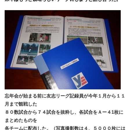
忘年会が始まる前に友志リーグ記録員が今年１月から１１
月まで観戦した
８０数試合から７４試合を抜粋し、各試合をＡー４1枚に
まとめたものを
各チームに配布した。（写真撮影数は４、５０００枚には