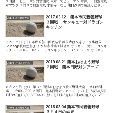
ス 南部 ヒューマン対労働局 ４対３でヒューマン 坪井川 難波電気
対マツダ １対０で難波電気 水前寺 なし 熊日夕刊で確認ください
2017.03.12 熊本市民親善野球
2017年-親善野球大会
３回戦 サンキュー対ドラゴン
キッチン
３月１２日（日）市民親善３回戦結果 結果表は友志リーグ事務局
Le.visage長船監督より 水前寺球場１試合目 サンキュー対ドラゴンキ
ッチン 9:00～ 16:17 ドラゴンキッチン ３１０５ ９ サンキュ
ー ００２１ ３ ドラゴン...
2019.08.21 熊本おはよう野球
2019年-おはよう野球大会
２回戦 熊本日野対シアーズ
８月２１日（水） 第３１回熊本おはよう軟式野球大会 水前寺球
場 6:00～7:02 ２回戦 熊本日野対シアーズ （シ）打18安6点5振
1球3犠0盗1失0二3三0本0 （熊）打11安3点1振2球4犠0盗0失3二2三0
本0 数値は参考 シア...
2018.03.04 熊本市民親善野球
2018年-親善野球大会
３月４日の結果