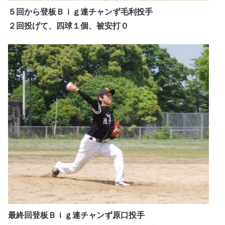
５回から登板Ｂｉｇ連チャンず毛利投手
２回投げて、四球１個、被安打０
最終回登板Ｂｉｇ連チャンず原口投手