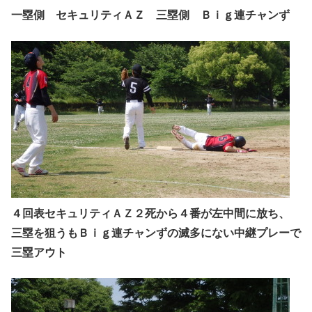
一塁側 セキュリティＡＺ 三塁側 Ｂｉｇ連チャンず
４回表セキュリティＡＺ２死から４番が左中間に放ち、
三塁を狙うもＢｉｇ連チャンずの滅多にない中継プレーで
三塁アウト