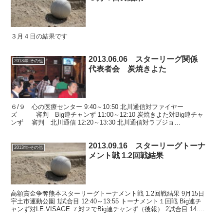
３月４日の結果です
2013.06.06 スターリーグ関係
2013年-その他
代表者会 炭焼きよた
６/９ 心の医療センター 9:40～10:50 北川通信対ファイヤー
ズ 審判 Big連チャンず 11:00～12:10 炭焼きよた対Big連チャ
ンず 審判 北川通信 12:20～13:30 北川通信対ラブジョ
イ 審判 炭焼きよ...
2013.09.16 スターリーグトーナ
2013年-その他
メント戦 1.2回戦結果
高額賞金争奪熊本スターリーグトーナメント戦 1.2回戦結果 9月15日
宇土市運動公園 1試合目 12:40～13:55 トーナメント１回戦 Big連チ
ャンず対LE.VISAGE ７対２でBig連チャンず（後報） 2試合目 14:10
～15...