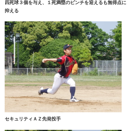
四死球３個を与え、１死満塁のピンチを迎えるも無得点に
抑える
セキュリティＡＺ先発投手