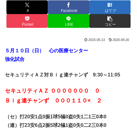
X
Facebook
はてブ
Pocket
LINE
コピー
2015.05.13
2020.09.20
５月１０日（日） 心の医療センター
強化試合
セキュリティＡＺ対Ｂｉｇ連チャンず 9:30～11:05
セキュリティＡＺ ０００００００ ０
Ｂｉｇ連チャンず ０００１１０× ２
（セ）打20安1点0振1球5犠0盗0失1二1三0本0
（連）打23安6点2振5球2犠1盗0失0二2三0本0