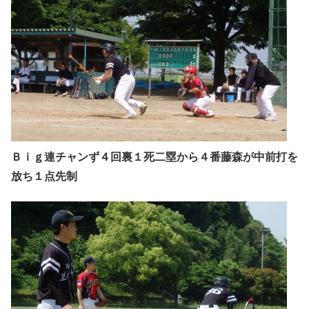
Ｂｉｇ連チャンず４回裏１死二塁から４番藤森が中前打を
放ち１点先制