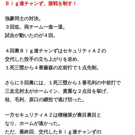
Ｂｉｇ連チャンず、接戦を制す！
強豪同士の対決。
３回迄、両チーム一進一退。
試合が動いたのが４回。
４回裏Ｂｉｇ連チャンずはセキュリティＡＺの
交代した投手の立ち上がりを攻め、
１死三塁から４番藤森の左前打で１点先制。
さらに５回裏には、１死三塁から１番毛利の中前打で
三走北村太がホームイン、貴重な２点目を挙げ、
桂、毛利、原口の継投で逃げ切った。
一方セキュリティＡＺは積極策が裏目裏目と
なり、ホームが遠かった。
ただ、最終回、交代したＢｉｇ連チャンずの