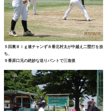
５回裏Ｂｉｇ連チャンず８番北村太が中越え二塁打を放
ち、
９番原口兄の絶妙な送りバントで三進後