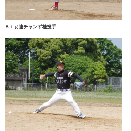
Ｂｉｇ連チャンず桂投手