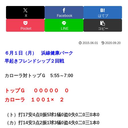
X
Facebook
はてブ
Pocket
LINE
コピー
2015.06.01
2020.09.20
６月１日（月） 浜線健康パーク
早起きフレンドシップ２回戦
カローラ対トップＧ 5:55～7:00
トップＧ ０００００ ０
カローラ １００１× ２
（ト）打17安4点0振5球1犠0盗0失0二0三0本0
（カ）打14安3点2振1球3犠0盗4失0二0三1本0