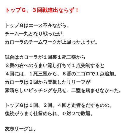
トップＧ、３回戦進出ならず！
トップＧはエース不在ながら、
チーム一丸となり戦ったが、
カローラのチームワークが上回ったようだ。
試合はカローラが１回裏１死三塁から
３番の右へのうまい流し打ちで１点先制すると
４回には、１死三塁から、６番の二ゴロで１点追加。
カローラは２回から登板したリリーフが
素晴らしいピッチングを見せ、二塁を踏ませなかった。
トップＧは１回、２回、４回と走者をだすものの、
後続がうまく仕留められ、０対２で敗退。
友志リーグは、