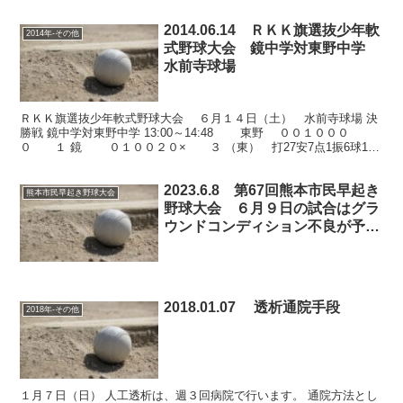
2014.06.14 ＲＫＫ旗選抜少年軟
2014年-その他
式野球大会 鏡中学対東野中学
水前寺球場
ＲＫＫ旗選抜少年軟式野球大会 ６月１４日（土） 水前寺球場 決
勝戦 鏡中学対東野中学 13:00～14:48 東野 ００１０００
０ １ 鏡 ０１００２０× ３ （東） 打27安7点1振6球1犠
1盗2失2二1三0本0 （鏡） ...
2023.6.8 第67回熊本市民早起き
熊本市民早起き野球大会
野球大会 ６月９日の試合はグラ
ウンドコンディション不良が予想
されるため全会場中止です
2018.01.07 透析通院手段
2018年-その他
１月７日（日） 人工透析は、週３回病院で行います。 通院方法とし