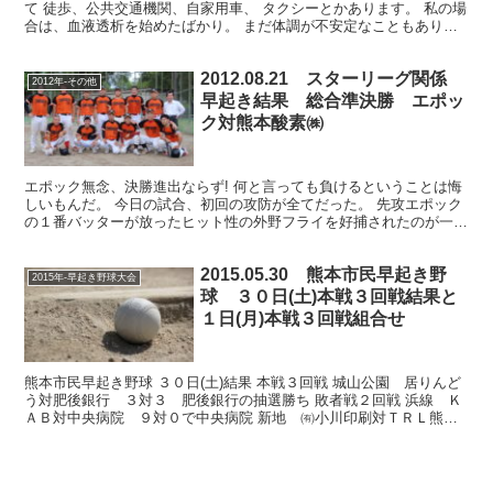
て 徒歩、公共交通機関、自家用車、 タクシーとかあります。 私の場
合は、血液透析を始めたばかり。 まだ体調が不安定なこともあり、
病院のサービスの一環である タクシー送迎を利用...
2012.08.21 スターリーグ関係
2012年-その他
早起き結果 総合準決勝 エポッ
ク対熊本酸素㈱
エポック無念、決勝進出ならず! 何と言っても負けるということは悔
しいもんだ。 今日の試合、初回の攻防が全てだった。 先攻エポック
の１番バッターが放ったヒット性の外野フライを好捕されたのが一番
痛かった。 流れを引き寄せることなく熊本酸素㈱にや...
2015.05.30 熊本市民早起き野
2015年-早起き野球大会
球 ３０日(土)本戦３回戦結果と
１日(月)本戦３回戦組合せ
熊本市民早起き野球 ３０日(土)結果 本戦３回戦 城山公園 居りんど
う対肥後銀行 ３対３ 肥後銀行の抽選勝ち 敗者戦２回戦 浜線 Ｋ
ＡＢ対中央病院 ９対０で中央病院 新地 ㈲小川印刷対ＴＲＬ熊
本 １対０でＴＲＬ熊本 坪井川 Ｆティーズ対熊本...