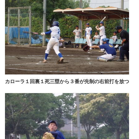
カローラ１回裏１死三塁から３番が先制の右前打を放つ