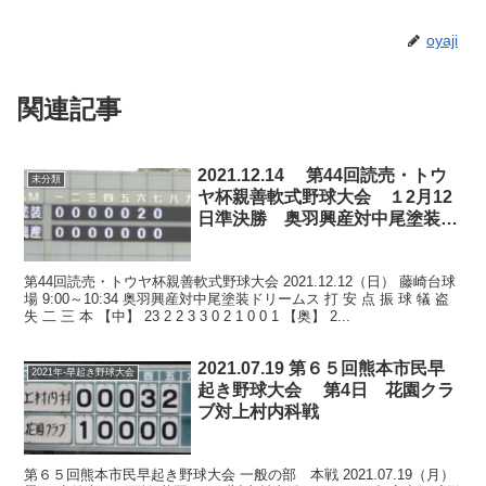
oyaji
関連記事
2021.12.14 第44回読売・トウ
未分類
ヤ杯親善軟式野球大会 １2月12
日準決勝 奥羽興産対中尾塗装ド
リームス
第44回読売・トウヤ杯親善軟式野球大会 2021.12.12（日） 藤崎台球
場 9:00～10:34 奥羽興産対中尾塗装ドリームス 打 安 点 振 球 犠 盗
失 二 三 本 【中】 23 2 2 3 3 0 2 1 0 0 1 【奥】 2...
2021.07.19 第６５回熊本市民早
2021年-早起き野球大会
起き野球大会 第4日 花園クラ
ブ対上村内科戦
第６５回熊本市民早起き野球大会 一般の部 本戦 2021.07.19（月）