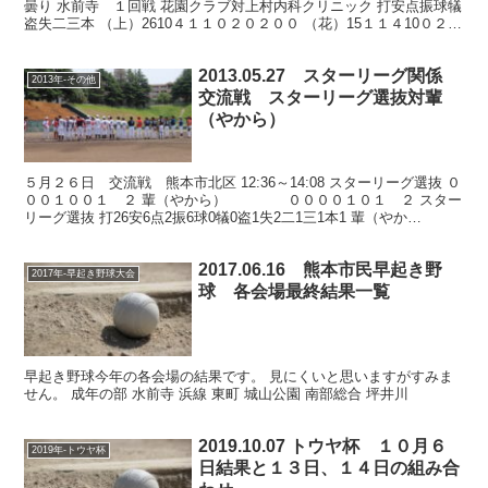
曇り 水前寺 １回戦 花園クラブ対上村内科クリニック 打安点振球犠
盗失二三本 （上）2610４１１０２０２００ （花）15１１４10０２２
０００ 記録は参考 上村内科...
2013.05.27 スターリーグ関係
2013年-その他
交流戦 スターリーグ選抜対輩
（やから）
５月２６日 交流戦 熊本市北区 12:36～14:08 スターリーグ選抜 ０
００１００１ ２ 輩（やから） ００００１０１ ２ スター
リーグ選抜 打26安6点2振6球0犠0盗1失2二1三1本1 輩（やか
ら） 打24安2点1振...
2017.06.16 熊本市民早起き野
2017年-早起き野球大会
球 各会場最終結果一覧
早起き野球今年の各会場の結果です。 見にくいと思いますがすみま
せん。 成年の部 水前寺 浜線 東町 城山公園 南部総合 坪井川
2019.10.07 トウヤ杯 １０月６
2019年-トウヤ杯
日結果と１３日、１４日の組み合