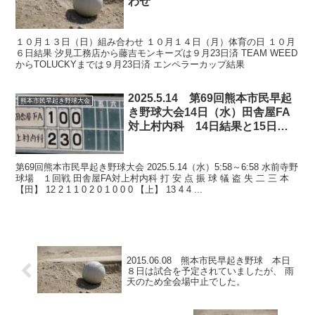
わせ
１０月１３日（日）組み合わせ １０月１４日（月）体育の日 １０月
６日結果 汐見工務店から藤吉モンキーズは９月23日済 TEAM WEED
からTOLUCKYまでは９月23日済 エンペラーカップ結果
2025.5.14 第69回熊本市民早起
熊本市民早起き野球大会
き野球大会14日（水）田舎屋FA
対上村内科 14日結果と15日予
定 水前寺野球場
第69回熊本市民早起き野球大会 2025.5.14（水）5:58～6:58 水前寺野
球場 １回戦 田舎屋FA対上村内科 打 安 点 振 球 犠 盗 失 二 三 本
【田】 12 2 1 1 0 2 0 1 0 0 0 【上】 13 4 4 ...
2015.06.08 熊本市民早起き野球 本日
８日は試合を予定されていましたが、 雨
天のため全会場中止でした。