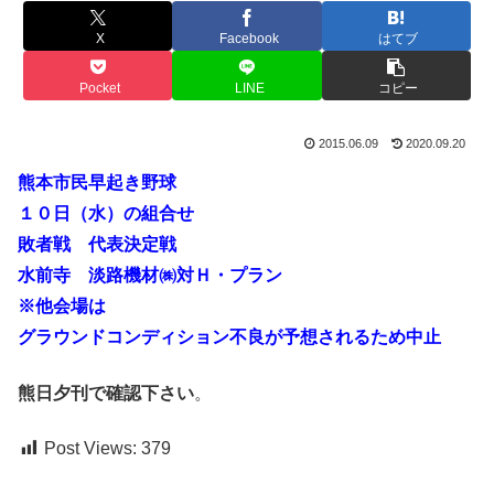
X
Facebook
はてブ
Pocket
LINE
コピー
2015.06.09
2020.09.20
熊本市民早起き野球
１０日（水）の組合せ
敗者戦 代表決定戦
水前寺 淡路機材㈱対Ｈ・プラン
※他会場は
グラウンドコンディション不良が予想されるため中止
熊日夕刊で確認下さい
。
Post Views:
379