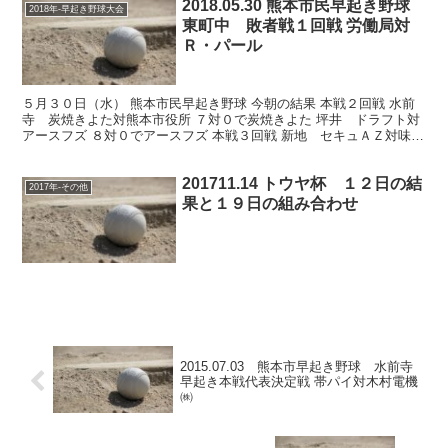
2018.05.30 熊本市民早起き野球
2018年-早起き野球大会
東町中 敗者戦１回戦 労働局対
Ｒ・パール
５月３０日（水） 熊本市民早起き野球 今朝の結果 本戦２回戦 水前
寺 炭焼きよた対熊本市役所 ７対０で炭焼きよた 坪井 ドラフト対
アースフズ ８対０でアースフズ 本戦３回戦 新地 セキュＡＺ対味千
拉麺 ３対１で味千拉麺 敗者戦１回戦 城山 ...
201711.14 トウヤ杯 １２日の結
2017年-その他
果と１９日の組み合わせ
2015.07.03 熊本市早起き野球 水前寺
早起き本戦代表決定戦 帯パイ対木村電機
㈱