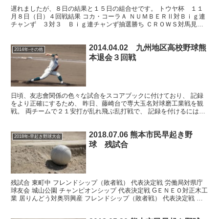
遅れましたが、８日の結果と１５日の組合せです。 トウヤ杯 １１
月８日（日）４回戦結果 コカ・コーラＡ ＮＵＭＢＥＲⅡ対Ｂｉｇ連
チャンず ３対３ Ｂｉｇ連チャンず抽選勝ち ＣＲＯＷＳ対馬見原
球友クラブ ９対２でＣＲＯＷＳ 味拉拉麺三の宮対Ｆｕ...
2014.04.02 九州地区高校野球熊
2014年-その他
本退会３回戦
日頃、友志會関係の色々な試合をスコアブックに付けており、 記録
をより正確にするため、 昨日、藤崎台で専大玉名対球磨工業戦を観
戦。 両チームで２１安打が乱れ飛ぶ乱打戦で、 記録を付けるにはう
ってつけの試合だった。 翌日、熊日新聞の記録と比べて...
2018.07.06 熊本市民早起き野
2018年-早起き野球大会
球 残試合
残試合 東町中 フレンドシップ（敗者戦） 代表決定戦 労働局対県庁
球友会 城山公園 チャンピオンシップ 代表決定戦 GＥＮＥＯ対正木工
業 居りんどう対奥羽興産 フレンドシップ（敗者戦） 代表決定戦 ヤ
マックス対保証協会 水前寺 チャンピオン...