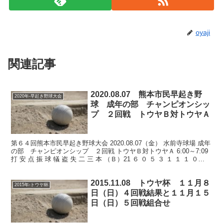
oyaji
関連記事
2020.08.07 熊本市民早起き野
2020年-早起き野球大会
球 成年の部 チャンピオンシッ
プ ２回戦 トウヤＢ対トウヤＡ
第６４回熊本市民早起き野球大会 2020.08.07（金） 水前寺球場 成年
の部 チャンピオンシップ ２回戦 トウヤＢ対トウヤＡ 6:00～7:09
打 安 点 振 球 犠 盗 失 二 三 本 （Ｂ）21 ６ ０ ５ ３ １ １ １ ０
０...
2015.11.08 トウヤ杯 １１月８
2015年-トウヤ杯
日（日）４回戦結果と１１月１５
日（日）５回戦組合せ