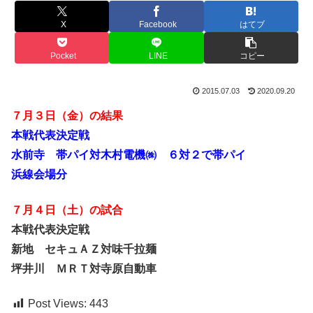
X
Facebook
はてブ
Pocket
LINE
コピー
2015.07.03
2020.09.20
７月３日（金）の結果
本戦代表決定戦
水前寺 帯パイ対木村電機㈱ ６対２で帯パイ
浜線会場分
７月４日（土）の試合
本戦代表決定戦
新地 セキュＡＺ対味千拉麺
坪井川 ＭＲＴ対寺原自動車
Post Views:
443