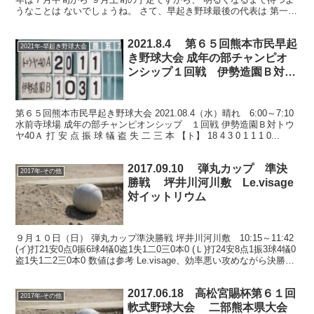
うなことは ないでしょうね。 さて、早起き野球最後の代表は 第一
信、？エポック？ もう結果は出ていると思います...
2021.8.4 第６５回熊本市民早起
2021年-早起き野球大会
き野球大会 成年の部チャンピオ
ンシップ１回戦 伊勢造園Ｂ対ト
ウヤ40Ａと４日結果
第６５回熊本市民早起き野球大会 2021.08.4（水）晴れ 6:00～7:10
水前寺球場 成年の部チャンピオンシップ １回戦 伊勢造園Ｂ対トウ
ヤ40Ａ 打 安 点 振 球 犠 盗 失 二 三 本 【ト】 18 4 3 0 1 1 1 0...
2017.09.10 弾丸カップ 準決
2017年-その他
勝戦 坪井川河川敷 Le.visage
対イットリウム
９月１０日（日） 弾丸カップ準決勝戦 坪井川河川敷 10:15～11:42
(イ)打21安0点0振6球4犠0盗1失1二0三0本0 (Ｌ)打24安8点1振3球4犠0
盗1失1二2三0本0 数値は参考 Le.visage、効率悪い攻めながら決勝
進...
2017.06.18 高松宮賜杯第６１回
2017年-その他
軟式野球大会 二部熊本県大会