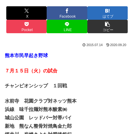
X
Facebook
はてブ
Pocket
LINE
コピー
2015.07.14
2020.09.20
熊本市民早起き野球
７月１５日（火）の試合
チャンピオンシップ １回戦
水前寺 花園クラブ対ネッツ熊本
浜線 味千拉麺対熊本酸素㈱
城山公園 レッドバー対帯パイ
新地 熊なん整骨対焼鳥金た郎