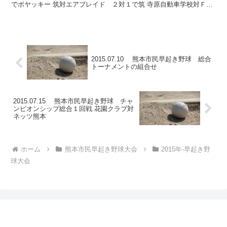
でボヤッキー 筑対エアブレイド ２対１で筑 寺原自動車学校対Ｆｏ
ｏ Ｆｉｇｈｔｅｒｓ １０対０で寺原自動車学校...
2015.07.10 熊本市民早起き野球 総合
トーナメントの組合せ
2015.07.15 熊本市民早起き野球 チャ
ンピオンシップ総合１回戦 花園クラブ対
ネッツ熊本
ホーム
熊本市民早起き野球大会
2015年-早起き野
球大会