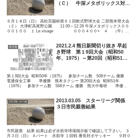
（Ｃ） 牛深メタボリックス対
Le.visage
６月１８日（日） 高松宮賜杯第６１回軟式野球大会 二部熊本県大会
（Ｃ） 大津町高尾野公園 11:00～12:28 牛深メタボリックス００
００１００ １ Le.visage ０００４００× ４ （牛）打
25安4点1振8球3犠0盗1...
2021.2.4 熊日新聞切り抜き 早起
未分類
き野球 第１9回大会（昭和50
年、1975）～第20回（昭和51
年、1976）
第１9回大会 昭和50年（1975） 参加チーム数 508チーム 優勝
電通保全工事 準優勝 熊本タクシー 第20回大会 昭和51年
（1976） 参加チーム数 568チーム 優勝 熊大中毒研 準優
勝 九州工建
2013.03.05 スターリーグ関係
2013年-その他
３日市民親善結果
市民親善 結果 結果は必ず水前寺球場掲示板で確認して下さい。 ３
月３日（日） Ａパート 水前寺 １回戦 番長対ボヤッキー ９対０