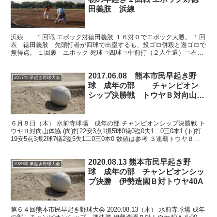
田義肢 浜線
浜線 １回戦 エポック対徳田義肢 １６対０でエポック大勝。 １回
表 徳田義肢 先頭打者が四球で出塁するも、投ゴロ併殺と遊ゴロで
無得点。 １回裏 エポック 死球⇒四球⇒中前打（２人生還）⇒右超
え二塁打（１人生還）⇒三振振り逃げ⇒ ⇒投ゴロ（...
2017.06.08 熊本市民早起き野
2017年-早起き野球大会
球 成年の部 チャンピオン
シップ決勝戦 トウヤＢ対向山体
協
６月８日（木） 水前寺球場 成年の部 チャンピオンシップ決勝戦 ト
ウヤＢ対向山体協 (向)打22安3点1振5球0犠0盗0失1二0三0本1 (ト)打
19安5点3振2球7犠2盗5失1二0三0本0 数値は参考 ３連覇トウヤＢ、
強し、向かうところ...
2020.08.13 熊本市民早起き野
2020年-早起き野球大会
球 成年の部 チャンピオンシッ
プ決勝 伊勢造園Ｂ対トウヤ40A
第６４回熊本市民早起き野球大会 2020.08.13（木） 水前寺球場 成年