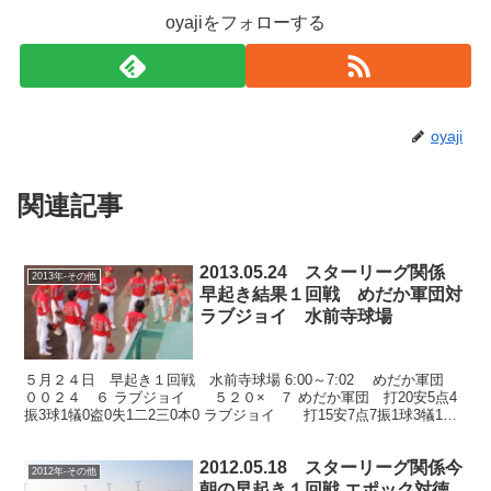
oyajiをフォローする
oyaji
関連記事
2013.05.24 スターリーグ関係
2013年-その他
早起き結果１回戦 めだか軍団対
ラブジョイ 水前寺球場
５月２４日 早起き１回戦 水前寺球場 6:00～7:02 めだか軍団
００２４ ６ ラブジョイ ５２０× ７ めだか軍団 打20安5点4
振3球1犠0盗0失1二2三0本0 ラブジョイ 打15安7点7振1球3犠1盗2
失1二4三0本1 ラブ...
2012.05.18 スターリーグ関係今
2012年-その他
朝の早起き１回戦 エポック対徳