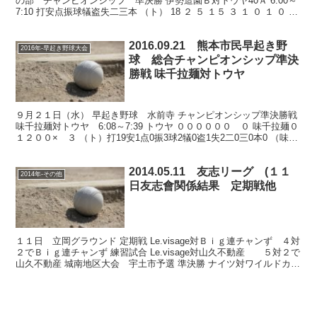
の部 チャンピオンシップ 準決勝 伊勢造園Ｂ対トウヤ40Ａ 6:00～
7:10 打安点振球犠盗失二三本 （ト） 18 ２ ５ １５ ３ １ ０ １ ０ ０
（伊） ...
2016.09.21 熊本市民早起き野
2016年-早起き野球大会
球 総合チャンピオンシップ準決
勝戦 味千拉麺対トウヤ
９月２１日（水） 早起き野球 水前寺 チャンピオンシップ準決勝戦
味千拉麺対トウヤ 6:08～7:39 トウヤ ００００００ ０ 味千拉麺０
１２００× ３ （ト）打19安1点0振3球2犠0盗1失2二0三0本0 （味）
打17安2点2振3球5犠...
2014.05.11 友志リーグ (１１
2014年-その他
日友志會関係結果 定期戦他
１１日 立岡グラウンド 定期戦 Le.visage対Ｂｉｇ連チャンず ４対
２でＢｉｇ連チャンず 練習試合 Le.visage対山久不動産 ５対２で
山久不動産 城南地区大会 宇土市予選 準決勝 ナイツ対ワイルドカン
トリー ８対２でナイツ 決...