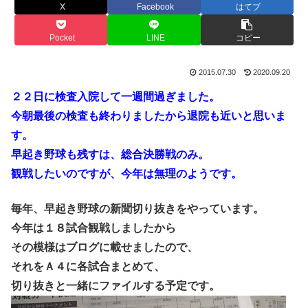
X
Facebook
はてブ
Pocket
LINE
コピー
2015.07.30
2020.09.20
２２日に検査入院して一週間過ぎました。
今朝最後の検査も終わりましたから退院も近いと思いま
す。
早起き野球も残すは、総合決勝戦のみ。
観戦したいのですが、今年は無理のようです。
毎年、早起き野球の新聞切り抜きをやっています。
今年は１８試合観戦しましたから
その模様はブログに載せましたので、
それをＡ４に各試合まとめて、
切り抜きと一緒にファイルする予定です。