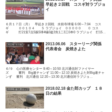
2013年-その他
早起き２回戦 コスギ対ラブジョ
イ
６月１７日（月） 早起き２回戦 水前寺球場 6:00～7:04 コス
ギ ００１０４ ５ ラブジョイ ０００００ ０ コス
ギ 打21安7点5振5球4犠0盗3失1二3三0本0 ラブジョイ 打15安
1点0振5球3犠1盗1失1二0三0...
2013.06.06 スターリーグ関係
2013年-その他
代表者会 炭焼きよた
６/９ 心の医療センター 9:40～10:50 北川通信対ファイヤー
ズ 審判 Big連チャンず 11:00～12:10 炭焼きよた対Big連チャ
ンず 審判 北川通信 12:20～13:30 北川通信対ラブジョ
イ 審判 炭焼きよ...
2018.02.18 金た郎カップ １８
2018年-金た郎カップ
日の結果