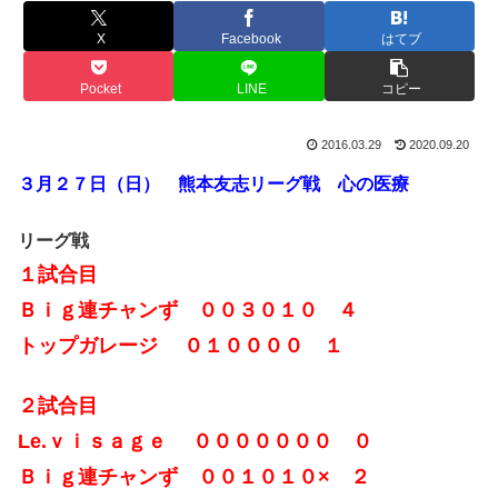
X
Facebook
はてブ
Pocket
LINE
コピー
2016.03.29
2020.09.20
３月２７日（日） 熊本友志リーグ戦 心の医療
リーグ戦
１試合目
Ｂｉｇ連チャンず ００３０１０ ４
トップガレージ ０１００００ １
２試合目
Le.ｖｉｓａｇｅ ０００００００ ０
Ｂｉｇ連チャンず ００１０１０× ２