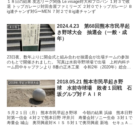
１８日の結果 友志リーグ関係 Le.visage対大和プロパン １対３で敗
退 トップガレージ対田舎屋ファミリーズ ２対０でトップガレージ Ｂ
ig連チャンず対GーMEN ７対２でＢig連チャンず
2024.4.23 第68回熊本市民早起
未分類
き野球大会 抽選会（一般・成
年）
23日夜、数年ぶりに開会式と組み合わせ抽選会が出場チームの参加
のもとで開催されました。 写真は水前寺野球場で出場 上村内科チ
ーム田中キャプテンより 8番の正木工業 令和2年（2020年）総合優
勝 熊本酸素㈱ 第66回（2022年）総合優勝 ...
2018.05.21 熊本市民早起き野
2018年-早起き野球大会
球 水前寺球場 敗者１回戦 石
坂グルプ対ＦＡＩＲ
５月２１日（月） 熊本市民早起き野球 今朝の結果 浜線 熊本日野
対第一信金 ４対２で熊本日野 坪井川 寿量会対ソニー生命 ３対１で
寿量会 城山 奥羽興産対ＫＩＳ ５対１で奥羽興産 新地 セキュＡＺ
対九州財務局 ５対０で奥羽興産 東町 学校...