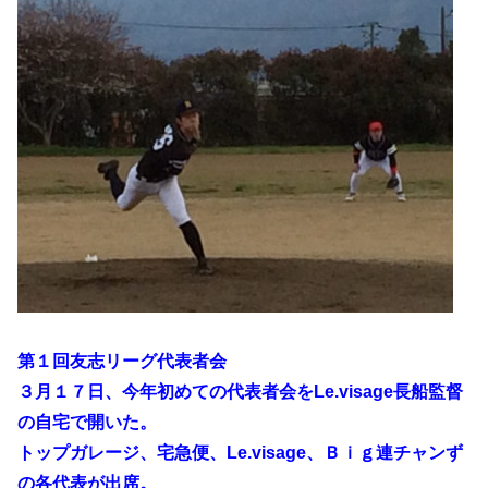
第１回友志リーグ代表者会
３月１７日、今年初めての代表者会をLe.visage長船監督
の自宅で開いた。
トップガレージ、宅急便、Le.visage、Ｂｉｇ連チャンず
の各代表が出席。