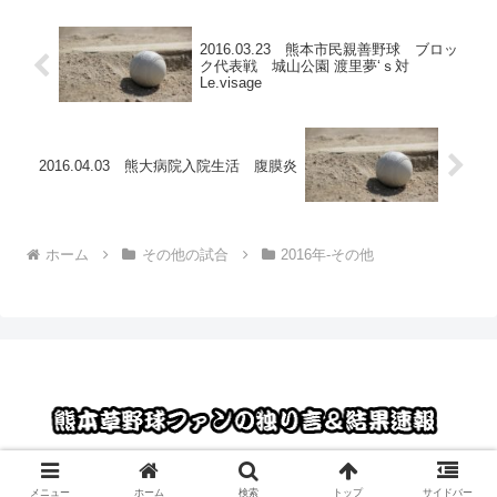
2016.03.23 熊本市民親善野球 ブロッ
ク代表戦 城山公園 渡里夢‘ｓ対
Le.visage
2016.04.03 熊大病院入院生活 腹膜炎
ホーム
その他の試合
2016年-その他
© 2012 熊本草野球ファンの独り言＆結果速報.
メニュー
ホーム
検索
トップ
サイドバー