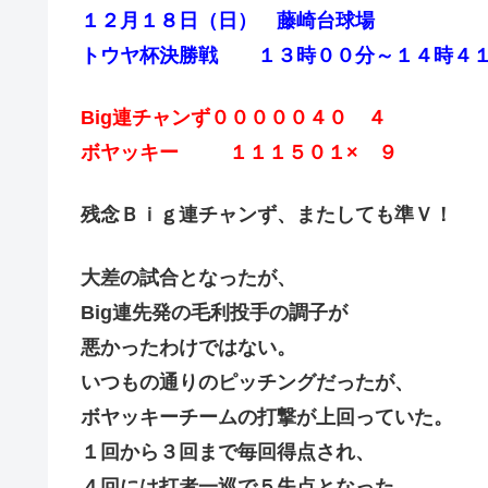
１２月１８日（日） 藤崎台球場
トウヤ杯決勝戦 １３時００分～１４時４
Big連チャンず０００００４０ ４
ボヤッキー １１１５０１× ９
残念Ｂｉｇ連チャンず、またしても準Ｖ！
大差の試合となったが、
Big連先発の毛利投手の調子が
悪かったわけではない。
いつもの通りのピッチングだったが、
ボヤッキーチームの打撃が上回っていた。
１回から３回まで毎回得点され、
４回には打者一巡で５失点となった。