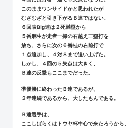
このままワンサイドかと思われたが
むざむざと引き下がるＢ連ではない。
６回表Big連は２死満塁から
５番麻生が走者一掃の右越え三塁打を
放ち、さらに次の６番桂の右前打で
１点追加し、４対８まで追い上げた。
しかし、４回の５失点は大きく、
Ｂ連の反撃もここまでだった。
準優勝に終わったＢ連であるが、
２年連続であるから、大したもんである。
Ｂ連選手は、
ここしばらくはトウヤ杯中心で来たろうから