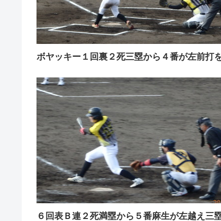
ボヤッキー１回裏２死三塁から４番が左前打
６回表Ｂ連２死満塁から５番麻生が左越え三