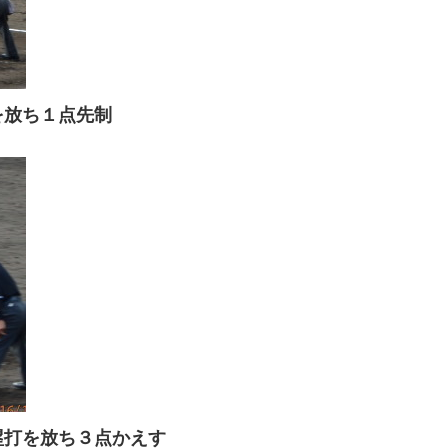
を放ち１点先制
塁打を放ち３点かえす