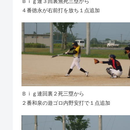
Ｂｉｇ連３回裏無死三塁から
４番徳永が右前打を放ち１点追加
Ｂｉｇ連回裏２死三塁から
２番和泉の遊ゴロ内野安打で１点追加