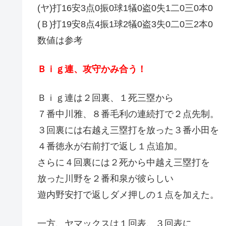
(ヤ)打16安3点0振0球1犠0盗0失1二0三0本0
(Ｂ)打19安8点4振1球2犠0盗3失0二0三2本0
数値は参考
Ｂｉｇ連、攻守かみ合う！
Ｂｉｇ連は２回裏、１死三塁から
７番中川雅、８番毛利の連続打で２点先制。
３回裏には右越え三塁打を放った３番小田を
４番徳永が右前打で返し１点追加。
さらに４回裏には２死から中越え三塁打を
放った川野を２番和泉が彼らしい
遊内野安打で返しダメ押しの１点を加えた。
一方、ヤマックスは１回表、３回表に