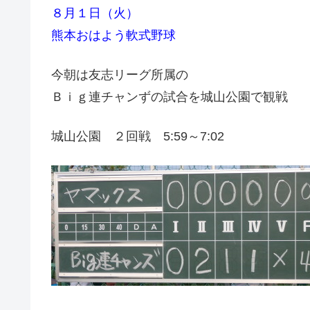
８月１日（火）
熊本おはよう軟式野球
今朝は友志リーグ所属の
Ｂｉｇ連チャンずの試合を城山公園で観戦
城山公園 ２回戦 5:59～7:02