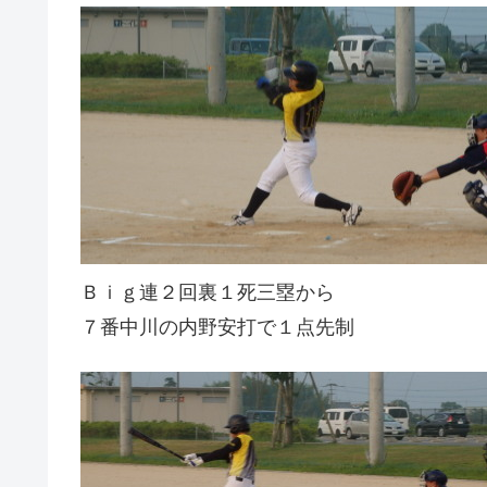
Ｂｉｇ連２回裏１死三塁から
７番中川の内野安打で１点先制