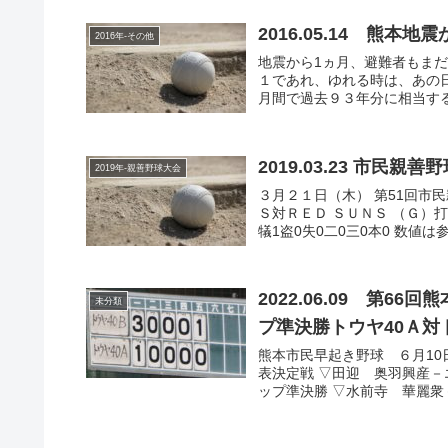
2016.05.14 熊本
2016年-その他
地震から1ヵ月、避難者もまだ
１であれ、ゆれる時は、あの
月間で過去９３年分に相当する
2019.03.23 市
2019年-親善野球大会
３月２１日（木） 第51回市民親
Ｓ対ＲＥＤ ＳＵＮＳ （Ｇ）打1
犠1盗0失0二0三0本0 数値は参.
2022.06.09 第
未分類
プ準決勝トウヤ40Ａ対
熊本市民早起き野球 ６月10日の試
表決定戦 ▽田迎 奥羽興産－
ップ準決勝 ▽水前寺 華麗衆－伊