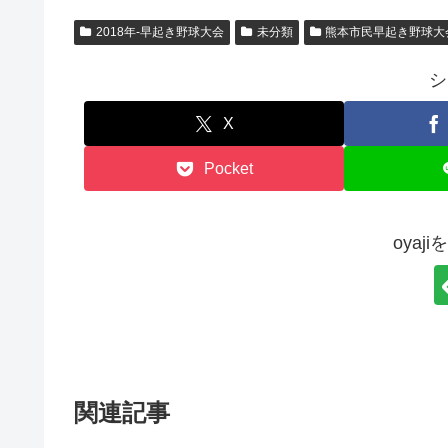
2018年-早起き野球大会
未分類
熊本市民早起き野球大
シ
X
Pocket
oyaj
関連記事