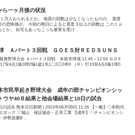
地震から一ヶ月後の状況
１万人おられるとか。 地震の回数は少なくなったものの、 震度
日の恐怖感が。 今朝の熊日によると震度３以上の回数は この１ヵ
とか。 自宅もあっちこっち被害を受け...
民親善野球 Ａパート３回戦 ＧＯＥＳ対ＲＥＤＳＵＮＳ
善野球大会 Ａパート３回戦 水前寺球場 11:45～12:54 ＧＯＥ
7安4点1振3球2犠1盗1失1二0三0本0 （Ｒ）打19安4点0振1球0
..
66回熊本市民早起き野球大会 成年の部チャンピオンシッ
トウヤ40Ｂ結果と他会場結果と10日の試合
合 熊本日日新聞 | 2022年06月09日 11:26 【一般】◇本戦代
エポック ▽城山 保証協会－正木工業 【成年】◇チャンピオンシ
勢造園B ...