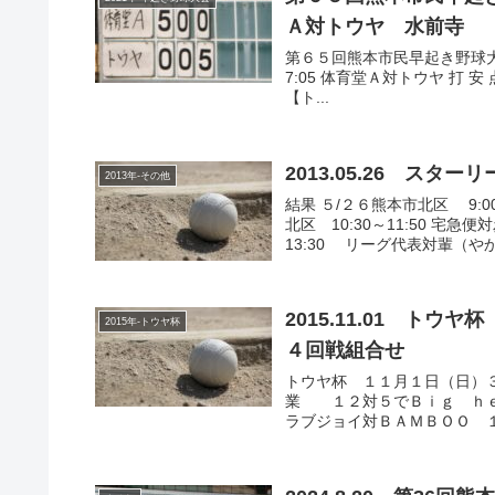
Ａ対トウヤ 水前寺
第６５回熊本市民早起き野球大会 
7:05 体育堂Ａ対トウヤ 打 安 点 振
【ト...
2013.05.26 ス
2013年-その他
結果 ５/２６熊本市北区 9:
北区 10:30～11:50 宅
13:30 リーグ代表対輩（やから
2015.11.01 ト
2015年-トウヤ杯
４回戦組合せ
トウヤ杯 １１月１日（日）３
業 １２対５でＢｉｇ ｈｅ
ラブジョイ対ＢＡＭＢＯＯ １