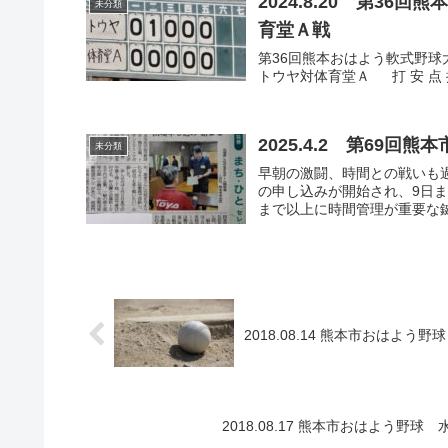
2024.8.20 第3
未分類
育堂Ａ戦
第36回熊本おはよう軟式野球大会
トウヤ対体育堂Ａ 打 安 点 振 球 犠 
2025.4.2 第69
未分類
早朝の激闘、時間との戦いも過
の申し込みが開始され、9日
まで以上に時間管理が重要な鍵
2018.08.14 熊本市おは
2018.08.17 熊本市おはよう