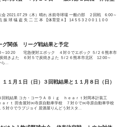
2021.07.29（木）晴れ 水前寺球場 一般の部 ２回戦 6:00～
 球 犠 盗 失 二 三 本 【体育堂Ａ】 14 5 5 3 2 0 0 1 1 0 0
ターリーグ関係 リーグ戦結果と予定
00～10:20 宅急便対エポック ４対０でエポック ５/２６熊本市
急便対炭焼きよた ６対５で炭焼きよた ５/２６熊本市北区 12:00～
...
ウヤ杯 １１月１日（日）３回戦結果と１１月８日（日）
回戦結果 コカ・コーラＡ Ｂｉｇ ｈｅａｒｔ対岡本計装工
ａｒｔ 田舎屋対㈱寺原自動車学校 ７対０で㈱寺原自動車学校
５対０でラブジョイ 居酒屋りんどう対スタ...