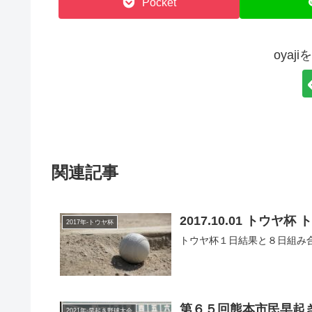
Pocket
oyaj
関連記事
2
2017年-トウヤ杯
トウヤ杯１日結果と８日組み合
第６５回熊本市民早起
2021年-早起き野球大会