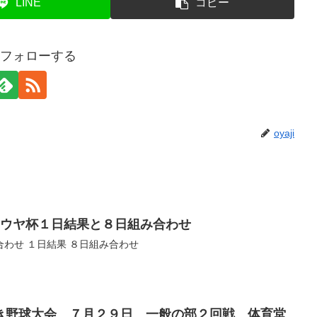
LINE
コピー
iをフォローする
oyaji
017.10.01 トウヤ杯 トウヤ杯１日結果と８日組み合わせ
わせ １日結果 ８日組み合わせ
き野球大会 ７月２９日 一般の部２回戦 体育堂