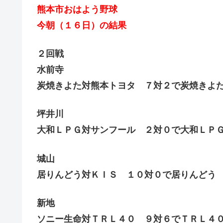
熊本市おはよう野球
今朝（１６日）の結果
２回戦
水前寺
炭焼きよた対熊本トヨタ ７対２で炭焼きよ
坪井川
大和ＬＰＧ対サンフール ２対０で大和ＬＰ
城山
居りんどう対ＫＩＳ １０対０で居りんどう
新地
ソニー生命対ＴＲＬ４０ ９対６でＴＲＬ４