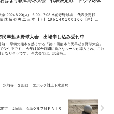
6回熊本おはよう軟式野球大会 代表決定戦 トウヤ対体
 2024.8.20(火) 6:00～7:08 水前寺野球場 代表決定戦
盗 失 二 三 本 【ト】 18 5 1 4 0 1 0 0 1 0 0 【体】 ...
回熊本市民早起き野球大会 出場申し込み受付中
熱！ 早朝の熊本を熱くする「第69回熊本市民早起き野球大会」
まで受付中です。 今年は試合時間に新たなルールが導入され、これ
となりそうです。 今大会では、試合時...
よう野球 水前寺 ２回戦 エポック対上下水道局
野球 水前寺 ２回戦 石坂グルプ対ＦＡＩＲ