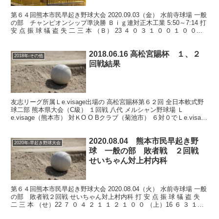
第６４回熊本市民早起き野球大会 2020.09.03（金） 水前寺球場 一般
の部 チャンピオンシップ準決勝 Ｂｉｇ連対正木工業 5:50～7:14 打
安 点 振 球 犠 盗 失 二 三 本 （Ｂ） 23 ４ ０ ３ １ ０ ０ １ ０ ０...
2018.06.16 高松宮賜杯 １、２
2018年-その他
回戦結果
友志リーグ所属Ｌe.visage出場の 高松宮賜杯第６２回 全日本軟式野
球二部 熊本県大会（C級） １回戦 八代 メルシャン野球場 Ｌ
e.visage（熊本市） 対ＫO O Bクラブ（菊池市） ６対０でＬe.visage
２回戦 八代メルシ...
2020.08.04 熊本市民早起き野
2020年-早起き野球大会
球 一般の部 敗者戦 ２回戦
せいちゃん対上村内科
第６４回熊本市民早起き野球大会 2020.08.04（火） 水前寺球場 一般
の部 敗者戦２回戦 せいちゃん対上村内科 打 安 点 振 球 犠 盗 失
二 三 本 （せ）22 ７ ０ ４ ２ １ １ ２ １ ０ ０ （上）16 ６ ３ １
３...