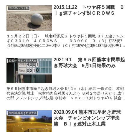
2015.11.22 トウヤ杯５回戦 Ｂ
2015年-トウヤ杯
ｉｇ連チャンず対ＣＲＯＷＳ
１１月２２日（日） 城南町塚原Ｇ トウヤ杯５回戦 Ｂｉｇ連チャン
ず０３０１０ ４ ＣＲＯＷＳ ０３０００ ３ （Ｂ）打23安7
点4振6球6犠0盗4失1二0三0本0 （Ｃ）打19安4点3振1球4犠0盗0失1二
0三0本0 Ｂ連、毛利力投、原...
2021.9.1 第６５回熊本市民早起
2021年-早起き野球大会
き野球大会 9月1日結果のみ
第６５回熊本市民早起き野球大会 9月1日（水）結果 一般の部 本戦
代表決定戦 城山 松村精肉店対居りんどう ８対２で居りんどう 成年
の部 フレンドシップ準決勝 水前寺 Ｎｅｘｕｓ対トウヤ40Ａ 試合模
様は後日アップします チャンピオンシップ...
2020.09.04 熊本市民早起き野球
2020年-早起き野球大会
大会 チャンピオンシップ準決
勝 Ｂｉｇ連対正木工業