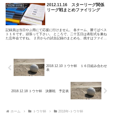
2012.11.16 スターリーグ関係
2012年-その他
リーグ戦まとめファイリング
記録員は当日やぶ用にて応援に行けません。 各チーム、勝てばベス
ト１６です。頑張って下さい。 ところで、二十五日は表彰式を兼ね
た忘年会ですね。 ２月からの試合記録のまとめも、残すはファイリ
ングのみとなりました。 今年は観戦数が多かったために、...
2018.12.10 トウヤ杯 １６日組み合わせ
表
2018.12.18 トウヤ杯 決勝戦 予定表
ホーム
トウヤ杯
2018年-トウヤ杯