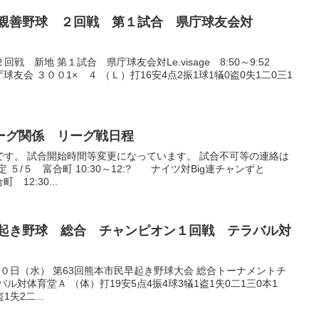
本市民親善野球 ２回戦 第１試合 県庁球友会対
 新地 第１試合 県庁球友会対Le.visage 8:50～9:52
県庁球友会 ３００1× ４ （Ｌ）打16安4点2振1球1犠0盗0失1二0三1
ーリーグ関係 リーグ戦日程
です。 試合開始時間等変更になっています。 試合不可等の連絡は
５/５ 富合町 10:30～12:? ナイツ対Big連チャンずと
町 12:30...
本市民早起き野球 総合 チャンピオン１回戦 テラバル対
７月１０日（水） 第63回熊本市民早起き野球大会 総合トーナメントチ
ル対体育堂Ａ （体）打19安5点4振4球3犠1盗1失0二1三0本1
失2二...