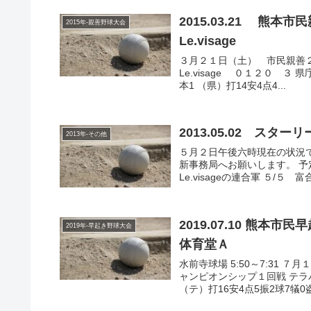
2015.03.21 熊
2015年-親善野球大会
Le.visage
３月２１日（土） 市民親善２回戦
Le.visage ０１２０ ３ 
本1 （県）打14安4点4...
2013.05.02 スタ
2013年-その他
５月２日午後六時現在の状況
新事務局へお願いします。 予定 
Le.visageの連合軍 ５/５ 富合
2019.07.10 熊
2019年-早起き野球大会
体育堂Ａ
水前寺球場 5:50～7:31 
ャンピオンシップ１回戦 テラバ
（テ）打16安4点5振2球7犠0盗1