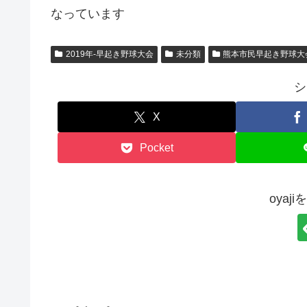
なっています
2019年-早起き野球大会
未分類
熊本市民早起き野球大
シ
X
Pocket
oyaj