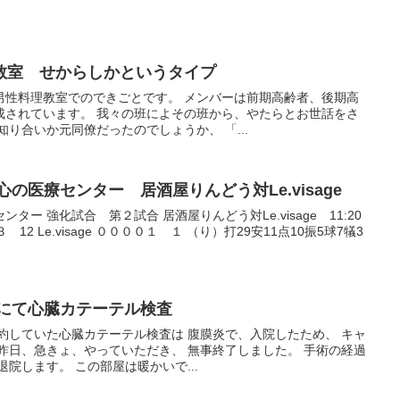
性料理教室 せからしかというタイプ
男性料理教室でのできごとです。 メンバーは前期高齢者、後期高
成されています。 我々の班によその班から、やたらとお世話をさ
知り合いか元同僚だったのでしょうか、 「...
試合 心の医療センター 居酒屋りんどう対Le.visage
ー 強化試合 第２試合 居酒屋りんどう対Le.visage 11:20
12 Le.visage ００００１ １ （り）打29安11点10振5球7犠3
大病院にて心臓カテーテル検査
約していた心臓カテーテル検査は 腹膜炎で、入院したため、 キャ
昨日、急きょ、やっていただき、 無事終了しました。 手術の経過
院します。 この部屋は暖かいで...