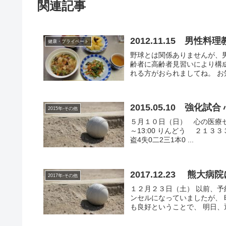
関連記事
2012.11.15 男
健康・プライベート
野球とは関係ありませんが、
齢者に高齢者見習いにより構
れる方がおられましてね。 お
2015.05.10 強化
2015年-その他
５月１０日（日） 心の医療センタ
～13:00 りんどう ２１３３３ 
盗4失0二2三1本0 ...
2017.12.23 熊
2017年-その他
１２月２３日（土） 以前、予
ンセルになっていましたが、 
も良好ということで、 明日、退