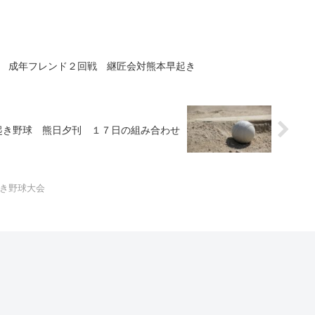
起き野球 成年フレンド２回戦 継匠会対熊本早起き
市民早起き野球 熊日夕刊 １７日の組み合わせ
早起き野球大会