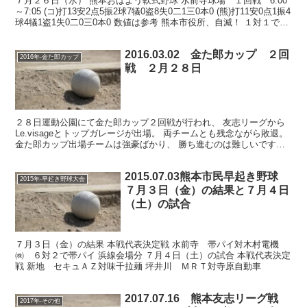
７月２６日（水） 熊本おはよう軟式野球 水前寺球場 １回戦 6:00
～7:05 (コ)打13安2点5振2球7犠0盗8失0二1三0本0 (熊)打11安0点1振4
球4犠1盗1失0二0三0本0 数値は参考 熊本市役所、自滅！ １対１で迎
えた３回表...
2016.03.02 金た郎カップ ２回
2016年-金た郎カップ
戦 ２月２８日
２８日運動公園にて金た郎カップ２回戦が行われ、 友志リーグから
Le.visageとトップガレージが出場。 両チームとも残念ながら敗退。
金た郎カップ出場チームは強豪ばかり、 勝ち進むのは難しいです
ね。 しかし、両チームともムードは上がってい...
2015.07.03熊本市民早起き野球
2015年-早起き野球大会
７月３日（金）の結果と７月４日
（土）の試合
７月３日（金）の結果 本戦代表決定戦 水前寺 帯パイ対木村電機
㈱ ６対２で帯パイ 浜線会場分 ７月４日（土）の試合 本戦代表決定
戦 新地 セキュＡＺ対味千拉麺 坪井川 ＭＲＴ対寺原自動車
2017.07.16 熊本友志リーグ戦
2017年-その他