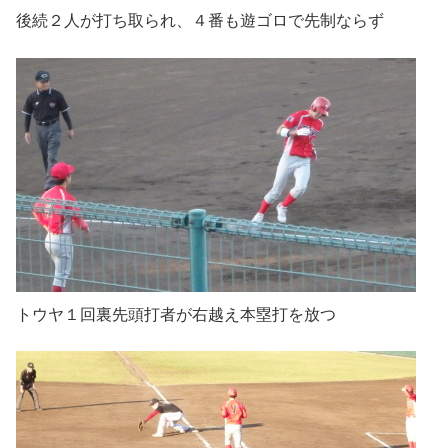
後続２人が打ち取られ、４番も遊ゴロで先制ならず
トウヤ１回裏先頭打者が右越え本塁打を放つ