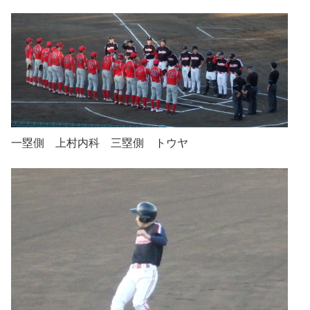
一塁側 上村内科 三塁側 トウヤ