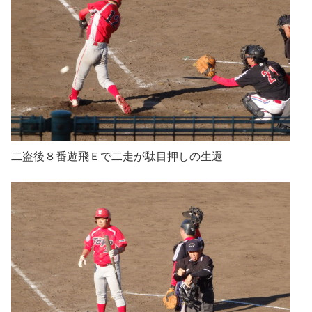
二盗後８番遊飛Ｅで二走が駄目押しの生還