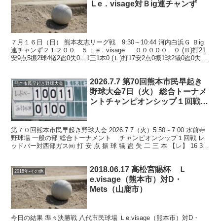
Ｌe．visage対Ｂig連チャンず
７月１６日（日） 熊本友志リーグ戦 9:30～10:44 河内白浜Ｇ Ｂig
連チャンず２１２００ ５ Ｌe．visage ０００００ ０ (Ｂ)打21
安9点5振2球4犠2盗0失0二1三1本0 (Ｌ)打17安2点0振1球2犠0盗0失1
二0...
2026.7.7 第70回熊本市民早起き
熊本市民早起き野球大会
野球大会7日（火） 総合トーナメ
ントチャンピオンシップ１回戦
レッドバー対西部ガス㈱ 水前寺
野球場 及び8日予定
第７０回熊本市民早起き野球大会 2026.7.7（火）5:50～7:00 水前寺
野球場 一般の部 総合トーナメント チャンピオンシップ１回戦 レ
ッドバー対西部ガス㈱ 打 安 点 振 球 犠 盗 失 二 三 本 【レ】 16 3 2
5 2...
2018.06.17 高松宮賜杯 Ｌ
2018年-その他
e.visage（熊本市）対D・
Mets（山鹿市）
今日の結果 準々決勝戦 八代市民球場 Ｌe.visage（熊本市）対D・