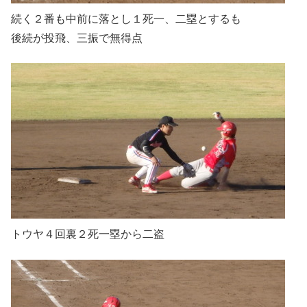
続く２番も中前に落とし１死一、二塁とするも
後続が投飛、三振で無得点
トウヤ４回裏２死一塁から二盗