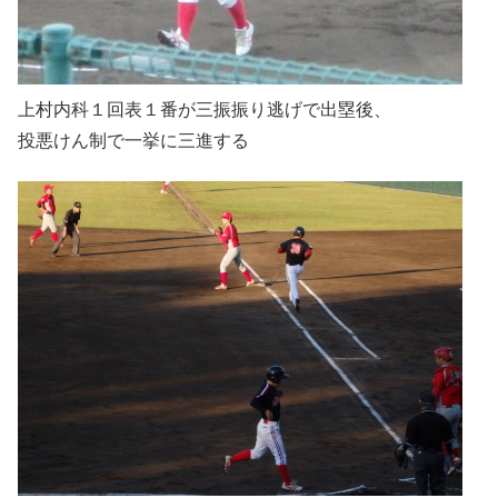
上村内科１回表１番が三振振り逃げで出塁後、
投悪けん制で一挙に三進する