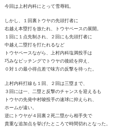
今回は上村内科にとって雪辱戦。
しかし、１回裏トウヤの先頭打者に
右越え本塁打を放たれ、トウヤペースの展開。
１回に１点先制され、２回にも先頭打者に
中越え二塁打を打たれるなど
トウヤペースながら、上村内科塩満投手は
巧みなピッチングでトウヤの後続を抑え、
０対１の最小得点差で味方の反撃を待った。
上村内科打線も１回、２回は三塁まで、
３回には一、二塁と反撃のチャンスを迎えるも
トウヤの先発中村唆投手の速球に抑えられ、
ホームが遠い。
逆にトウヤが４回裏２死二塁から相手失で
貴重な追加点を挙げたところで時間切れとなった。