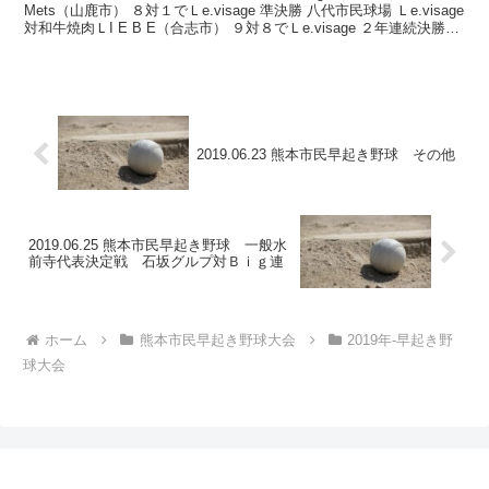
Mets（山鹿市） ８対１でＬe.visage 準決勝 八代市民球場 Ｌe.visage
対和牛焼肉ＬI E B E（合志市） ９対８でＬe.visage ２年連続決勝
進...
2019.06.23 熊本市民早起き野球 その他
2019.06.25 熊本市民早起き野球 一般水
前寺代表決定戦 石坂グルプ対Ｂｉｇ連
ホーム
熊本市民早起き野球大会
2019年-早起き野
球大会