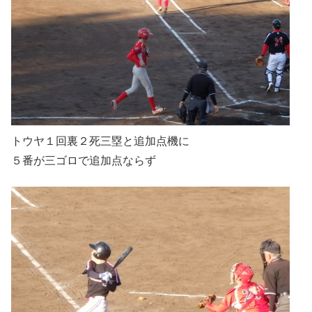
トウヤ１回裏２死三塁と追加点機に
５番が三ゴロで追加点ならず