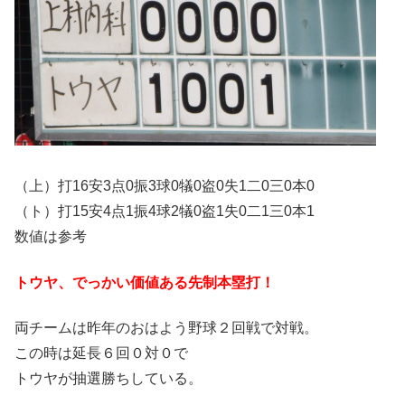
（上）打16安3点0振3球0犠0盗0失1二0三0本0
（ト）打15安4点1振4球2犠0盗1失0二1三0本1
数値は参考
トウヤ、でっかい価値ある先制本塁打！
両チームは昨年のおはよう野球２回戦で対戦。
この時は延長６回０対０で
トウヤが抽選勝ちしている。