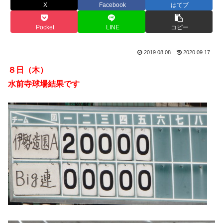
X
Facebook
はてブ
Pocket
LINE
コピー
2019.08.08
2020.09.17
８日（木）
水前寺球場結果です