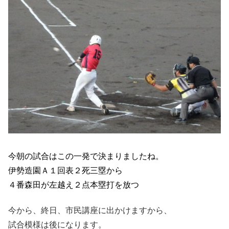
今朝の試合はこの一発で決まりましたね。
伊勢造園Ａ１回表２死三塁から
４番森田が左越え２点本塁打を放つ
今から、終日、市民講座に出かけますから、
試合模様は後になります。