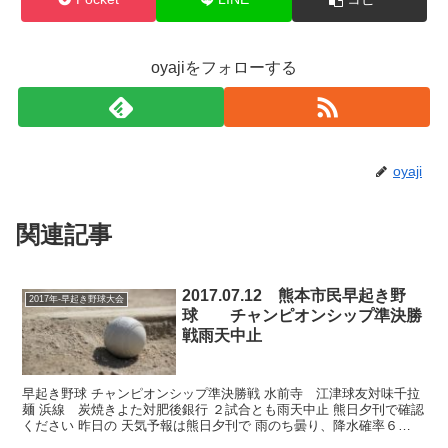
oyajiをフォローする
oyaji
関連記事
2017.07.12 熊本市民早起き野
2017年-早起き野球大会
球 チャンピオンシップ準決勝
戦雨天中止
早起き野球 チャンピオンシップ準決勝戦 水前寺 江津球友対味千拉
麺 浜線 炭焼きよた対肥後銀行 ２試合とも雨天中止 熊日夕刊で確認
ください 昨日の 天気予報は熊日夕刊で 雨のち曇り、降水確率６
０％。 いつもだと雨天が予想されるから、 中止と...