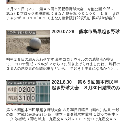
３月２１日（木） 第４６回市民親善野球大会 今熊公園 9:25～
10:27 Ｄブロック準決勝戦 くまなん整骨院 ００１００ １ Ｂｉｇ連
チャンず ００１０1× ２ くまなん整骨院打22安5点1振4球1犠0盗0失0
二2三0本0 Ｂｉｇ連チャン...
2020.07.28 熊本市民早起き野球
2020年-早起き野球大会
明朝２９日の組み合わせです 新型コロナウイルスの感染者が増え
て、 コロナ警戒レベルが ２から３に引き上げられましたね。 昨日の
３３人の感染者の新聞記事などから、 早起きも中止になるかもと思
っていました。 先ほど、夕刊をみると、組み合わせが ...
2021.8.30 第６５回熊本市民早
2021年-早起き野球大会
起き野球大会 ８月30日結果のみ
第６５回熊本市民早起き野球大会 ８月30日月曜日（晴れ）結果 一般
の部 本戦代表決定戦 浜線 熊本トヨタ対木村電機 １対０で熊本ト
ヨタ 敗者戦３回戦 城山 九産交ＡＳ対ＫＩＳ ９対０で九産交ＡＳ
同代表決定戦 坪井川 熊日編集局対体育堂Ｂ ...