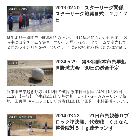
2013.02.20 スターリーグ関係
2013年-その他
スターリーグ戦開幕式 ２月１７
日
例年より一週間早い開幕戦となった。 ９時集合にもかかわらず、 ８
時半には全チームが集合していたと思われる。 全チームで率先して
２面のライン引きをやっていた。 全員のやる気を感じたのは記録員
のみではなかったろう。 ライン引き 開幕式 山口会長...
2024.5.29 第68回熊本市民早起
未分類
き野球大会 30日の試合予定
熊本市民早起き野球 5月30日の試合 熊本日日新聞 2024年5月29日
11:29 【一般】 ◇本戦2回戦 ▽坪井川 U・T・G－ガガーリン ▽新
地 田舎屋FA－三ノ宮BC ◇敗者戦1回戦 ▽田迎 木村電機－シアー
ズB ◇同2回戦 ▽城山...
2014.03.22 21日市民親善Ｄブ
2014年-親善野球大会
ロック準決勝、代表戦 くまなん
整骨院対Ｂｉｇ連チャンず