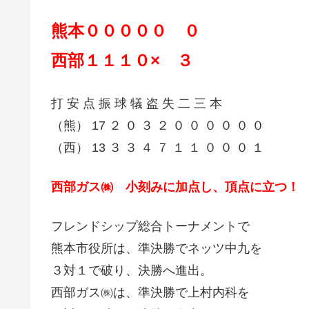
熊本０００００ ０
西部１１１０× ３
打 安 点 振 球 犠 盗 失 二 三 本
（熊） 17 ２ ０ ３ ２ ０ ０ ０ ０ ０ ０
（西） 13 ３ ３ ４ ７ １ １ ０ ０ ０ １
西部ガス㈱ 小刻みに加点し、頂点に立つ！
フレンドシップ総合トーナメントで
熊本市役所は、準決勝でネッツ中九を
３対１で破り、決勝へ進出。
西部ガス㈱は、準決勝で上村内科を