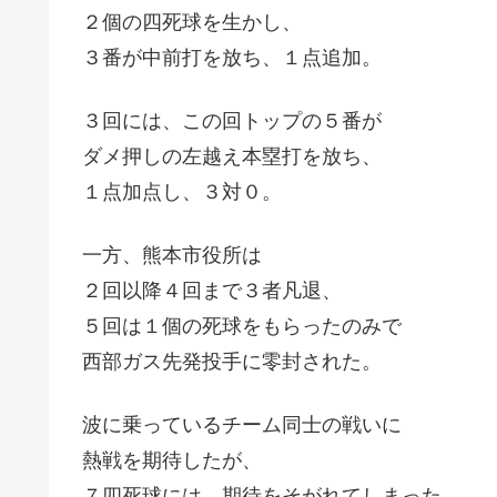
２個の四死球を生かし、
３番が中前打を放ち、１点追加。
３回には、この回トップの５番が
ダメ押しの左越え本塁打を放ち、
１点加点し、３対０。
一方、熊本市役所は
２回以降４回まで３者凡退、
５回は１個の死球をもらったのみで
西部ガス先発投手に零封された。
波に乗っているチーム同士の戦いに
熱戦を期待したが、
７四死球には、期待をそがれてしまった。