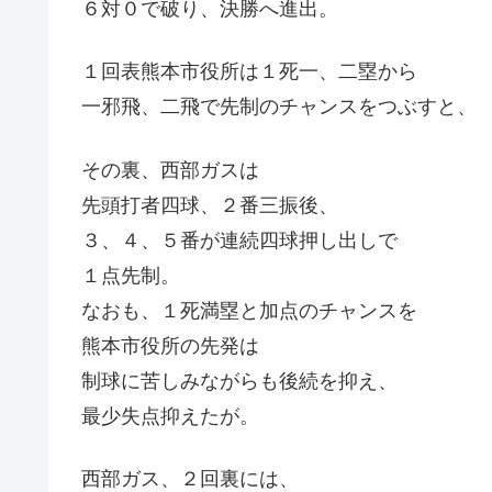
６対０で破り、決勝へ進出。
１回表熊本市役所は１死一、二塁から
一邪飛、二飛で先制のチャンスをつぶすと、
その裏、西部ガスは
先頭打者四球、２番三振後、
３、４、５番が連続四球押し出しで
１点先制。
なおも、１死満塁と加点のチャンスを
熊本市役所の先発は
制球に苦しみながらも後続を抑え、
最少失点抑えたが。
西部ガス、２回裏には、