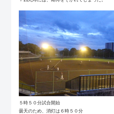
５時５０分試合開始
曇天のため、消灯は６時５０分