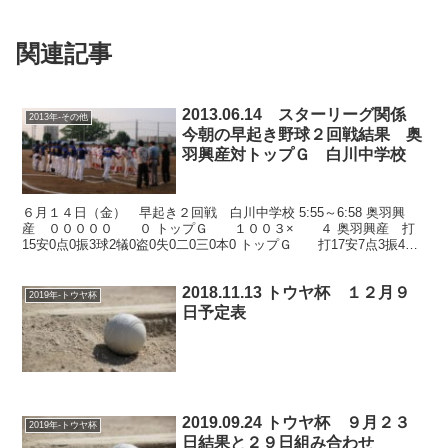
関連記事
2013.06.14 スターリーグ関係
2013年-その他
今朝の早起き野球２回戦結果 奥
羽興産対トップＧ 白川中学校
６月１４日（金） 早起き２回戦 白川中学校 5:55～6:58 奥羽興
産 ０００００ ０ トップＧ １００３× ４ 奥羽興産 打
15安0点0振3球2犠0盗0失0二0三0本0 トップＧ 打17安7点3振4球0
犠2盗0失1二5三0本0 ...
2018.11.13 トウヤ杯 １２月９
2019年-トウヤ杯
日予定表
2019.09.24 トウヤ杯 ９月２３
2019年-トウヤ杯
日結果と２９日組み合わせ