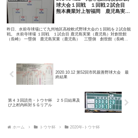
球大会１回戦 １回戦２試合目
熊本農業対上智福岡 鹿児島実業
（鹿児島）対創世館（長崎）
昨日、水前寺球場にて九州地区高校軟式野球大会の１回戦を２試合観
戦。 水前寺球場 １回戦 １試合目 鹿児島実業（鹿児島）対創世館
（長崎） 一塁側 鹿児島実業（鹿児島） 三塁側 創世館（長崎）
鹿児島実業 先発投手 創世館 先発投手 ４回裏鹿実...
2020.10.12 第52回市民親善野球大会 最
終結果
第４３回読売・トウヤ杯 ２５日結果及
び上村内科対ＳＧリアル
ホーム
トウヤ杯
2020年-トウヤ杯