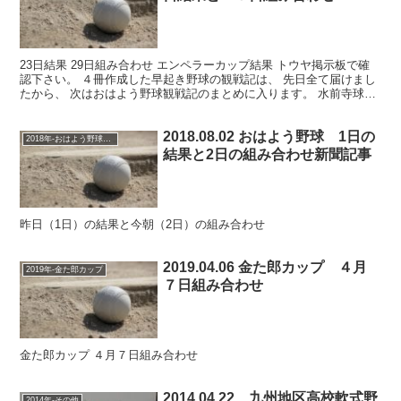
23日結果 29日組み合わせ エンペラーカップ結果 トウヤ掲示板で確
認下さい。 ４冊作成した早起き野球の観戦記は、 先日全て届けまし
たから、 次はおはよう野球観戦記のまとめに入ります。 水前寺球場
であった全試合（20試合）分です。 市民親善...
2018.08.02 おはよう野球 1日の
2018年-おはよう野球大会
結果と2日の組み合わせ新聞記事
昨日（1日）の結果と今朝（2日）の組み合わせ
2019.04.06 金た郎カップ ４月
2019年-金た郎カップ
７日組み合わせ
金た郎カップ ４月７日組み合わせ
2014.04.22 九州地区高校軟式野
2014年-その他