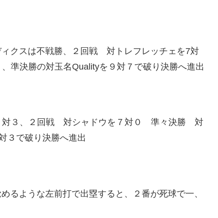
んメディクスは不戦勝、２回戦 対トレフレッチェを7対
準決勝の対玉名Qualityを９対７で破り決勝へ進出
６対３、２回戦 対シャドウを７対０ 準々決勝 対
４対３で破り決勝へ進出
目の覚めるような左前打で出塁すると、２番が死球で一、