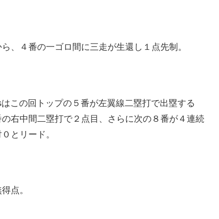
から、４番の一ゴロ間に三走が生還し１点先制。
arsはこの回トップの５番が左翼線二塁打で出塁する
番の右中間二塁打で２点目、さらに次の８番が４連続
対０とリード。
無得点。