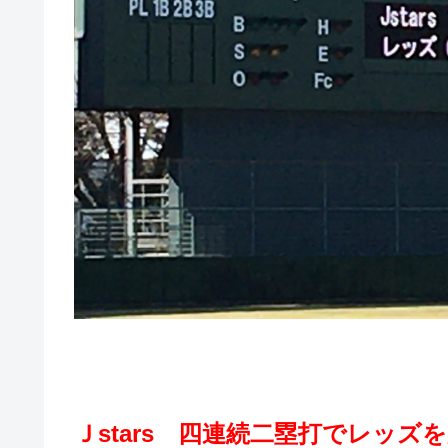
Ｊstars 四連続二塁打でレッズ