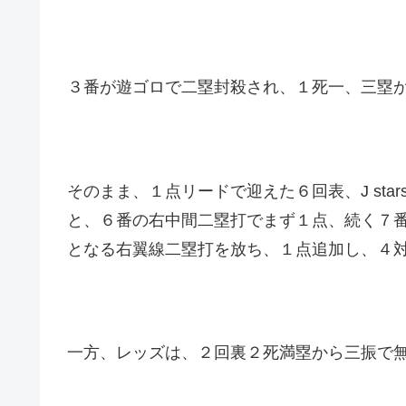
３番が遊ゴロで二塁封殺され、１死一、三塁
そのまま、１点リードで迎えた６回表、J st
と、６番の右中間二塁打でまず１点、続く７
となる右翼線二塁打を放ち、１点追加し、４
一方、レッズは、２回裏２死満塁から三振で