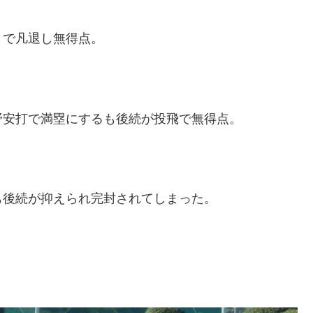
まで凡退し無得点。
野安打で満塁にするも後続が投飛で無得点。
も後続が抑えられ完封されてしまった。