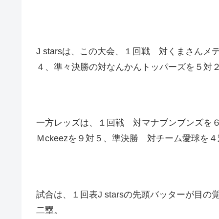
J starsは、この大会、１回戦 対くまさ
４、準々決勝の対なんかんトッパーズを５対２、
一方レッズは、１回戦 対マナブンブンズを
Ｍckeezを９対５、準決勝 対チーム愛球を
試合は、１回表J starsの先頭バッターが
二塁。