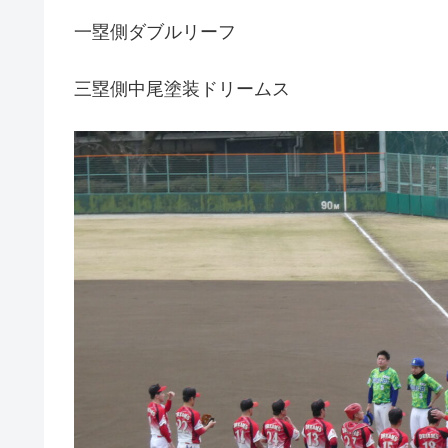
一塁側ダブルリーフ
三塁側中尾塗装ドリームス