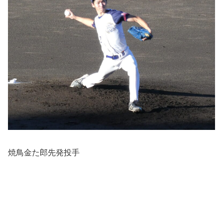
焼鳥金た郎先発投手