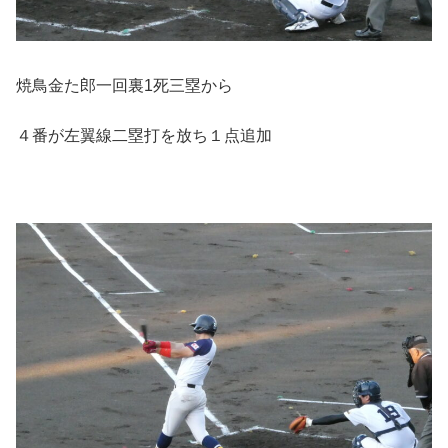
焼鳥金た郎一回裏1死三塁から
４番が左翼線二塁打を放ち１点追加