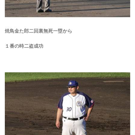
焼鳥金た郎二回裏無死一塁から
１番の時二盗成功