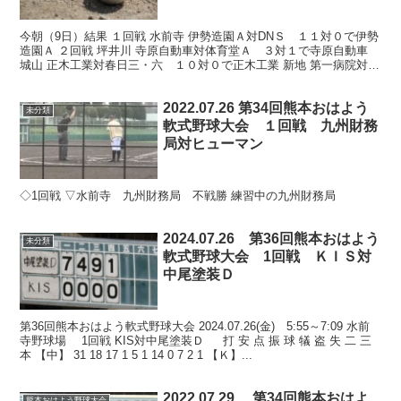
今朝（9日）結果 １回戦 水前寺 伊勢造園Ａ対DNＳ １１対０で伊勢
造園Ａ ２回戦 坪井川 寺原自動車対体育堂Ａ ３対１で寺原自動車
城山 正木工業対春日三・六 １０対０で正木工業 新地 第一病院対伊
勢造園Ｂ １対１ 第一病院抽選勝
2022.07.26 第34回熊本おはよう
未分類
軟式野球大会 １回戦 九州財務
局対ヒューマン
◇1回戦 ▽水前寺 九州財務局 不戦勝 練習中の九州財務局
2024.07.26 第36回熊本おはよう
未分類
軟式野球大会 1回戦 ＫＩＳ対
中尾塗装Ｄ
第36回熊本おはよう軟式野球大会 2024.07.26(金) 5:55～7:09 水前
寺野球場 1回戦 KIS対中尾塗装Ｄ 打 安 点 振 球 犠 盗 失 二 三
本 【中】 31 18 17 1 5 1 14 0 7 2 1 【Ｋ】...
2022.07.29 第34回熊本おはよ
熊本おはよう野球大会