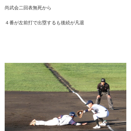
尚武会二回表無死から
４番が左前打で出塁するも後続が凡退