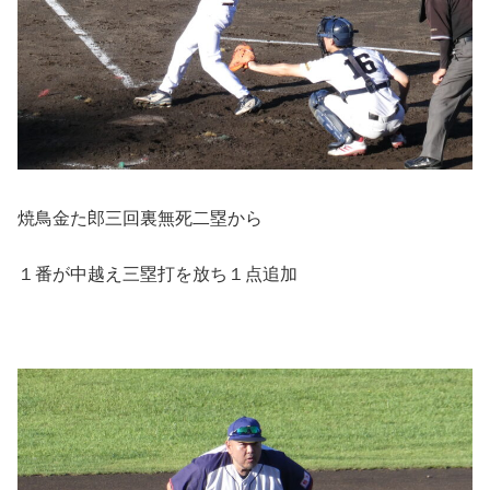
焼鳥金た郎三回裏無死二塁から
１番が中越え三塁打を放ち１点追加