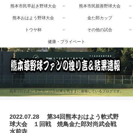
熊本市民早起き野球大会
熊本市民親善野球大会
熊本おはよう野球大会
金た郎カップ
トウヤ杯
その他の試合
健康・プライベート
熊本で行われた草野球の試合結果を気ままに速報しているブログです。
2022.07.28 第34回熊本おはよう軟式野
球大会 １回戦 焼鳥金た郎対尚武会戦
水前寺