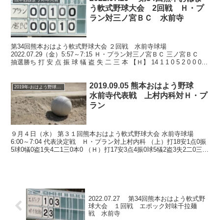
う軟式野球大会 2回戦 Ｈ・プ
ラン対三ノ宮ＢＣ 水前寺
第34回熊本おはよう軟式野球大会 ２回戦 水前寺球場
2022.07.29（金）5:57～7:15 Ｈ・プラン対三ノ宮ＢＣ 三ノ宮ＢＣ
抽選勝ち 打 安 点 振 球 犠 盗 失 二 三 本 【Ｈ】 14 1 1 0 5 2 0 0 0 0
...
2019.09.05 熊本おはよう野球
2019年-おはよう野球大会
水前寺代表戦 上村内科対Ｈ・プ
ラン
９月４日（水） 第３１回熊本おはよう軟式野球大会 水前寺球場
6:00～7:04 代表決定戦 Ｈ・プラン対上村内科 （上）打18安1点0振
5球0犠0盗1失4二1三0本0 （Ｈ）打17安3点4振0球5犠2盗3失2二0三1
本0 数値は参考 Ｈ...
2022.07.27 第34回熊本おはよう軟式野
球大会 １回戦 エポック対味千拉麺
戦 水前寺