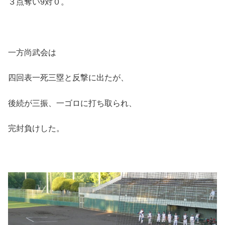
３点奪い9対０。
一方尚武会は
四回表一死三塁と反撃に出たが、
後続が三振、一ゴロに打ち取られ、
完封負けした。