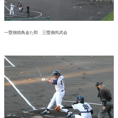
一塁側焼鳥金た郎 三塁側尚武会