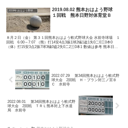
2019.08.02 熊本おはよう野球
2019年-おはよう野球大会
１回戦 熊本日野対体育堂Ｂ
８月２日（金） 第３１回熊本おはよう軟式野球大会 水前寺球場 １
回戦 6:00～7:07 （熊）打14安4点3振1球2犠1盗1失0二0三0本0
（体）打15安3点2振7球3犠0盗2失0二2三0本1 数値は参考 熊本日
野、辛勝！ 熊本日野は１...
2022.07.29 第34回熊本おはよう軟式野
球大会 2回戦 Ｈ・プラン対三ノ宮Ｂ
Ｃ 水前寺
2022.08.01 第34回熊本おはよう軟式野
球大会 2回戦 ＴＲＬ熊本対上下水道
局 水前寺