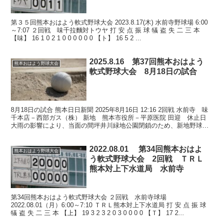
８月１８日予定
第３５回熊本おはよう軟式野球大会 2023.8.17(木) 水前寺野球場 6:00
～7:07 ２回戦 味千拉麵対トウヤ 打 安 点 振 球 犠 盗 失 二 三 本
【味】 16 1 0 2 1 0 0 0 0 0 0 【ト】 16 5 2 ...
2025.8.16 第37回熊本おはよう
熊本おはよう野球大会
軟式野球大会 8月18日の試合
8月18日の試合 熊本日日新聞 2025年8月16日 12:16 2回戦 水前寺 味
千本店－西部ガス（株） 新地 熊本市役所－平原医院 田迎 休止日
大雨の影響により、当面の間坪井川緑地公園閉鎖のため、新地野球場
に会場変更
2022.08.01 第34回熊本おはよ
熊本おはよう野球大会
う軟式野球大会 2回戦 ＴＲＬ
熊本対上下水道局 水前寺
第34回熊本おはよう軟式野球大会 ２回戦 水前寺球場
2022.08.01（月）6:00～7:10 ＴＲＬ熊本対上下水道局 打 安 点 振 球
犠 盗 失 二 三 本 【上】 19 3 2 3 2 0 3 0 0 0 0 【Ｔ】 17 2...