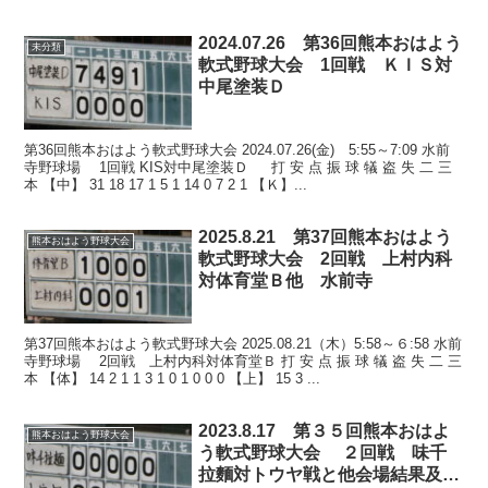
2024.07.26 第36回熊本おはよう
未分類
軟式野球大会 1回戦 ＫＩＳ対
中尾塗装Ｄ
第36回熊本おはよう軟式野球大会 2024.07.26(金) 5:55～7:09 水前
寺野球場 1回戦 KIS対中尾塗装Ｄ 打 安 点 振 球 犠 盗 失 二 三
本 【中】 31 18 17 1 5 1 14 0 7 2 1 【Ｋ】...
2025.8.21 第37回熊本おはよう
熊本おはよう野球大会
軟式野球大会 2回戦 上村内科
対体育堂Ｂ他 水前寺
第37回熊本おはよう軟式野球大会 2025.08.21（木）5:58～６:58 水前
寺野球場 2回戦 上村内科対体育堂Ｂ 打 安 点 振 球 犠 盗 失 二 三
本 【体】 14 2 1 1 3 1 0 1 0 0 0 【上】 15 3 ...
2023.8.17 第３５回熊本おはよ
熊本おはよう野球大会
う軟式野球大会 ２回戦 味千
拉麵対トウヤ戦と他会場結果及び