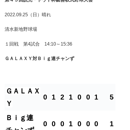
2022.09.25（日）晴れ
清水新地野球場
１回戦 第4試合 14:10～15:36
ＧＡＬＡＸＹ対Ｂｉｇ連チャンず
ＧＡＬＡＸ
0
1
2
1
0
0
1
5
Ｙ
Ｂｉｇ連
0
0
0
1
0
0
0
1