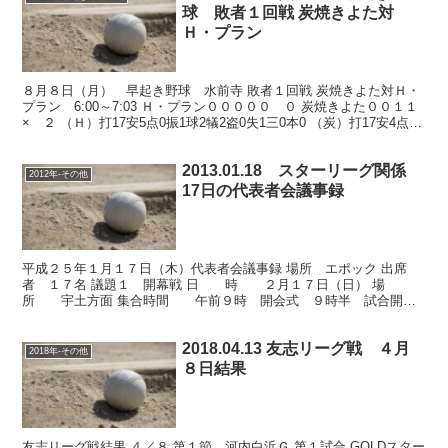
球 敗者１回戦 炭焼きよた対
Ｈ・プラン
８月８日（月） 早起き野球 水前寺 敗者１回戦 炭焼きよた対Ｈ・
プラン 6:00～7:03 Ｈ・プラン０００００ ０ 炭焼きよた００１１
× ２ （Ｈ）打17安5点0振1球2犠2盗0失1三0本0 （炭）打17安4点1
振2球2犠2盗2失0二0三...
2013.01.18 スターリーグ関係
2012年-その他
17日の代表者会議事録
平成２５年１月１７日（木）代表者会議事録 場所 エポック 出席
者 １７名 議題１ 開幕戦 日 時 ２月１７日（日） 場
所 宇土方面 集合時間 午前９時 開会式 ９時半 試合開
始 １０時より２面で８試合予定。 開会式には全員集合の...
2018.04.13 友志リーグ戦 ４月
2018年-その他
８日結果
友志リーグ戦結果 ４／８ 第１節 河内白浜Ｇ 第１試合 GOLDスター