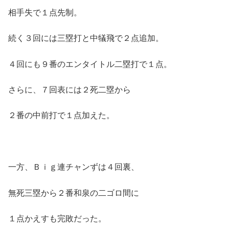
相手失で１点先制。
続く３回には三塁打と中犠飛で２点追加。
４回にも９番のエンタイトル二塁打で１点。
さらに、７回表には２死二塁から
２番の中前打で１点加えた。
一方、Ｂｉｇ連チャンずは４回裏、
無死三塁から２番和泉の二ゴロ間に
１点かえすも完敗だった。