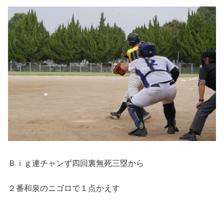
Ｂｉｇ連チャンず四回裏無死三塁から
２番和泉のニゴロで１点かえす