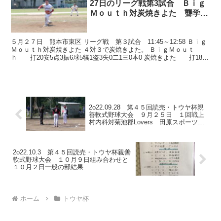
27日のリーグ戦第3試合 Ｂｉｇ
Ｍｏｕｔｈ対炭焼きよた 聾学校
Ｇ
５月２７日 熊本市東区 リーグ戦 第３試合 11:45～12:58 Ｂｉｇ
Ｍｏｕｔｈ対炭焼きよた ４対３で炭焼きよた。 ＢｉｇＭｏｕｔ
ｈ 打20安5点3振6球5犠1盗3失0二1三0本0 炭焼きよた 打18安
6点4振4球0犠0盗1失1二2...
2o22.09.28 第４５回読売・トウヤ杯親
善軟式野球大会 ９月２５日 １回戦上
村内科対菊池郡Lovers 田原スポーツ公
園
2o22.10.3 第４５回読売・トウヤ杯親善
軟式野球大会 １０月９日組み合わせと
１０月２日一般の部結果
ホーム
トウヤ杯