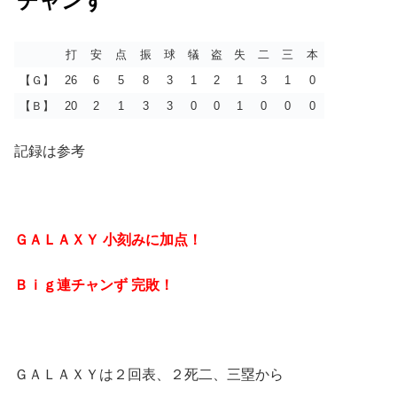
チャンず
打
安
点
振
球
犠
盗
失
二
三
本
【Ｇ】
26
6
5
8
3
1
2
1
3
1
0
【Ｂ】
20
2
1
3
3
0
0
1
0
0
0
記録は参考
ＧＡＬＡＸＹ 小刻みに加点！
Ｂｉｇ連チャンず 完敗！
ＧＡＬＡＸＹは２回表、２死二、三塁から