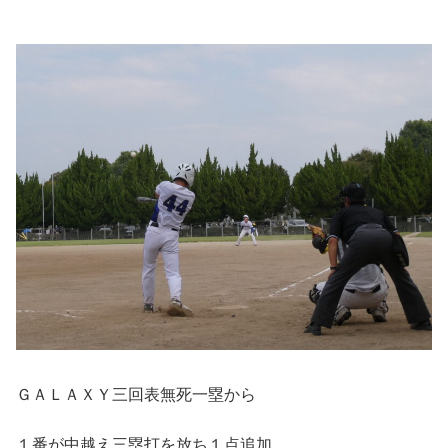
ＧＡＬＡＸＹ三回表無死一塁から
１番が中越え三塁打を放ち１点追加