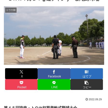
トウヤ杯
X
Facebook
はてブ
Pocket
LINE
コピー
2022.09.29
第４５回読売・トウヤ杯親善軟式野球大会