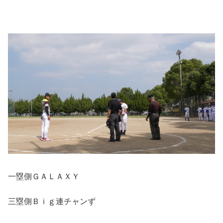
一塁側ＧＡＬＡＸＹ
三塁側Ｂｉｇ連チャンず