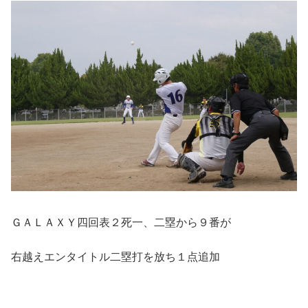
ＧＡＬＡＸＹ四回表２死一、二塁から９番が
右越えエンタイトル二塁打を放ち１点追加