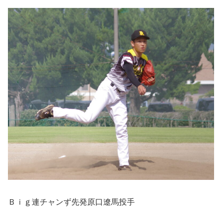
Ｂｉｇ連チャンず先発原口遼馬投手