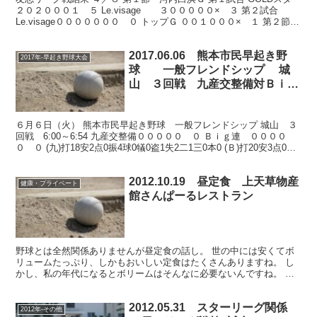
２０２０００１ ５ Le.visage ３０００００× ３ 第２試合
Le.visage０００００００ ０ トップＧ ００１０００× １ 第２節
４／１５河内Ｇ GOL...
2017.06.06 熊本市民早起き野
2017年-早起き野球大会
球 一般フレンドシップ 城
山 ３回戦 九産交整備対Ｂｉｇ
連
６月６日（火） 熊本市民早起き野球 一般フレンドシップ 城山 ３
回戦 6:00～6:54 九産交整備０００００ ０ Ｂｉｇ連 ００００
０ ０ (九)打18安2点0振4球0犠0盗1失2二1三0本0 (Ｂ)打20安3点0振1
球2犠0盗2失1二0...
2012.10.19 昼定食 上天草物産
健康・プライベート
館さんぱーるレストラン
野球とは全然関係ありませんが昼定食の話し。 世の中には安くてボ
リュームたっぷり、しかもおいしい定食はたくさんありますね。 し
かし、私の年代になるとボリームはそんなに必要ないんですね。 魚
が好きですから、時々天草へ食べに出かけます。 １，００...
2012.05.31 スターリーグ関係
2012年-その他