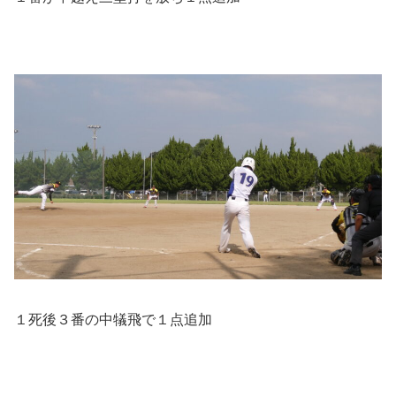
１死後３番の中犠飛で１点追加