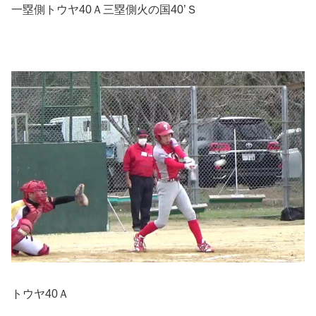
一塁側トウヤ40Ａ三塁側火の国40’Ｓ
トウヤ40Ａ