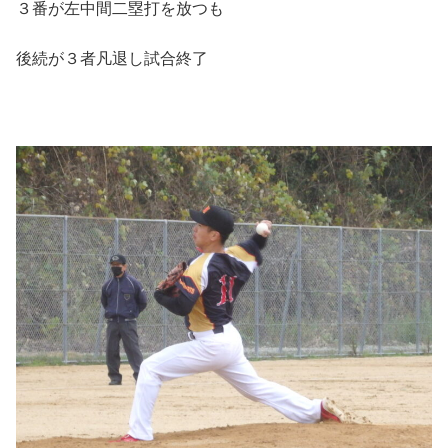
３番が左中間二塁打を放つも
後続が３者凡退し試合終了