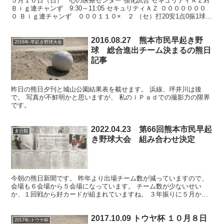
５月１０日（日） 心の医療センター 強化試合 セキュリティＡＺ対
Ｂｉｇ連チャンず 9:30～11:05 セキュリティＡＺ ０００００００
０ Ｂｉｇ連チャンず ０００１１０× ２ （セ）打20安1点0振1球5
犠0盗0失1二1三0本0 （連）...
2016.08.27 熊本市民早起き野
2016年-早起き野球大会
球 総合進出チーム決まるの熊日
記事
昨日の熊日夕刊と城山公園結果表を載せます。 浜線、坪井川は後
で。 写真が不鮮明かと思いますが、 私のｉＰａｄでの撮影力の限界
です。
2022.04.23 第66回熊本市民早起
未分類
き野球大会 組み合わせ決定
今朝の熊日新聞です。 昨年より出場チーム数が減っていますので、
会場も６会場から５会場になっています。 チーム数が少ないせい
か、１回戦から好カードが組まれていますね。 ３年振りに５月から
の開幕です。
2017.10.09 トウヤ杯 １０月８日
2017年-トウヤ杯