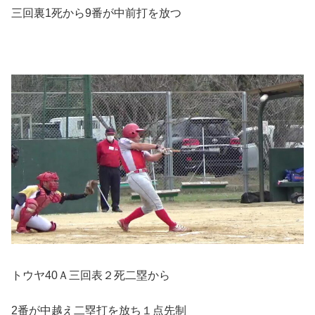
三回裏1死から9番が中前打を放つ
トウヤ40Ａ三回表２死二塁から
2番が中越え二塁打を放ち１点先制