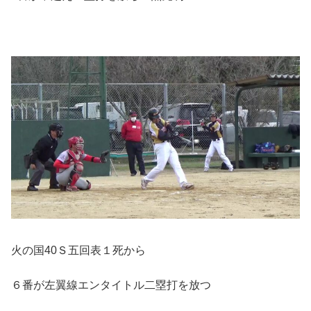
火の国40Ｓ五回表１死から
６番が左翼線エンタイトル二塁打を放つ