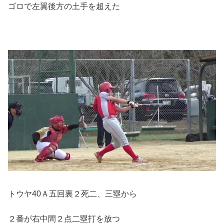
ゴロで左翼後方の土手を超えた
トウヤ40Ａ五回裏２死二、三塁から
２番が右中間２点二塁打を放つ