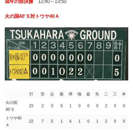
成年の部決勝
12:40～13:50
火の国40’Ｓ対トウヤ40Ａ
打
安
点
振
球
犠
盗
失
二
三
本
火の国
23
2
0
6
1
0
0
0
2
0
0
40’Ｓ
トウヤ40
22
7
5
1
6
1
0
1
2
0
0
Ａ