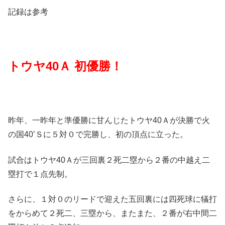
記録は参考
トウヤ40Ａ 初優勝！
昨年、一昨年と準優勝に甘んじたトウヤ40Ａが決勝で火
の国40’Ｓに５対０で完勝し、初の頂点に立った。
試合はトウヤ40Ａが三回裏２死二塁から２番の中越え二
塁打で１点先制。
さらに、１対０のリードで迎えた五回裏には四死球に犠打
をからめて２死二、三塁から、またまた、２番が右中間二