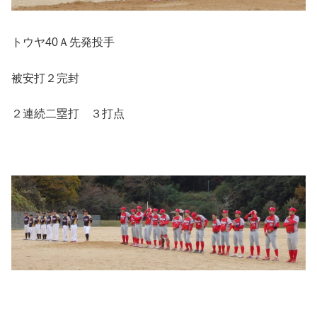
トウヤ40Ａ先発投手
被安打２完封
２連続二塁打 ３打点