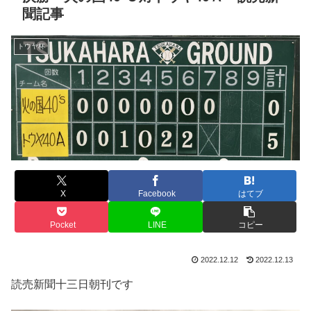
聞記事
トウヤ杯
X
Facebook
はてブ
Pocket
LINE
コピー
2022.12.12
2022.12.13
読売新聞十三日朝刊です