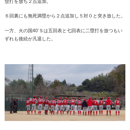
塁打を放ち２点追加。
６回裏にも無死満塁から２点追加し５対０と突き放した。
一方、火の国40’Ｓは五回表と七回表に二塁打を放つもい
ずれも後続が凡退した。