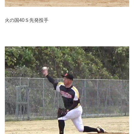
火の国40Ｓ先発投手