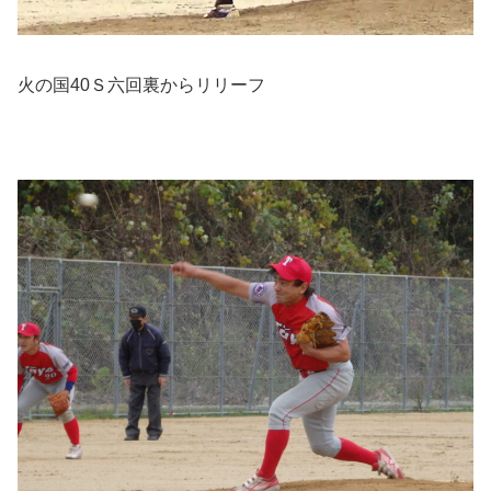
火の国40Ｓ六回裏からリリーフ