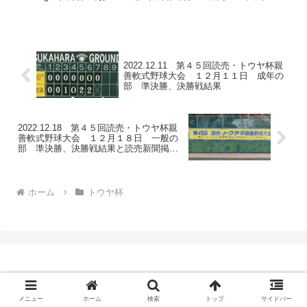
定通り...
2022.12.11 第４５回読売・トウヤ杯親
善軟式野球大会 １２月１１日 成年の
部 準決勝、決勝戦結果
2022.12.18 第４５回読売・トウヤ杯親
善軟式野球大会 １２月１８日 一般の
部 準決勝、決勝戦結果と読売新聞掲載
記事
ホーム
トウヤ杯
メニュー
ホーム
検索
トップ
サイドバー