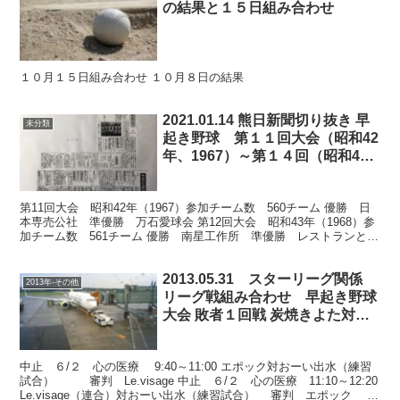
の結果と１５日組み合わせ
１０月１５日組み合わせ １０月８日の結果
2021.01.14 熊日新聞切り抜き 早
未分類
起き野球 第１１回大会（昭和42
年、1967）～第１４回（昭和45
年、1970）
第11回大会 昭和42年（1967）参加チーム数 560チーム 優勝 日
本専売公社 準優勝 万石愛球会 第12回大会 昭和43年（1968）参
加チーム数 561チーム 優勝 南星工作所 準優勝 レストランとら
や 第13回大会 昭和44年（1...
2013.05.31 スターリーグ関係
2013年-その他
リーグ戦組み合わせ 早起き野球
大会 敗者１回戦 炭焼きよた対な
るお整形
中止 ６/２ 心の医療 9:40～11:00 エポック対おーい出水（練習
試合） 審判 Le.visage 中止 ６/２ 心の医療 11:10～12:20
Le.visage（連合）対おーい出水（練習試合） 審判 エポック 予