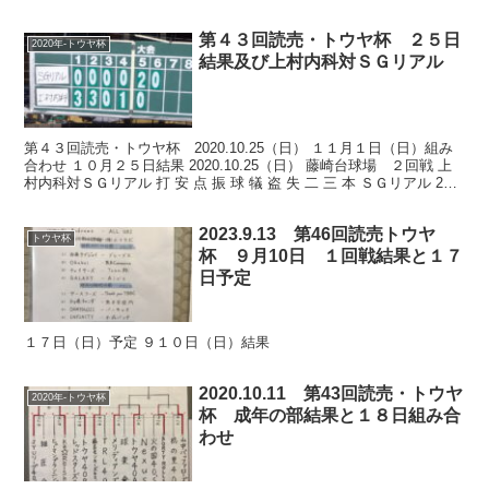
第４３回読売・トウヤ杯 ２５日
2020年-トウヤ杯
結果及び上村内科対ＳＧリアル
第４３回読売・トウヤ杯 2020.10.25（日） １１月１日（日）組み
合わせ １０月２５日結果 2020.10.25（日） 藤崎台球場 ２回戦 上
村内科対ＳＧリアル 打 安 点 振 球 犠 盗 失 二 三 本 ＳＧリアル 25 3
1 1...
2023.9.13 第46回読売トウヤ
トウヤ杯
杯 ９月10日 １回戦結果と１７
日予定
１７日（日）予定 ９１０日（日）結果
2020.10.11 第43回読売・トウヤ
2020年-トウヤ杯
杯 成年の部結果と１８日組み合
わせ