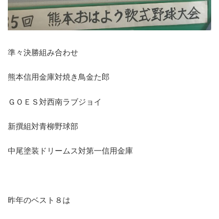
準々決勝組み合わせ
熊本信用金庫対焼き鳥金た郎
ＧＯＥＳ対西南ラブジョイ
新撰組対青柳野球部
中尾塗装ドリームス対第一信用金庫
昨年のベスト８は