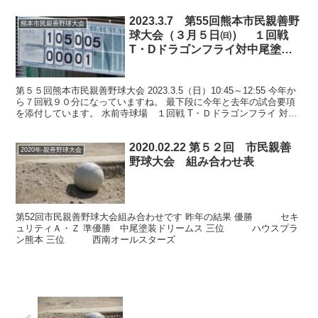
2023.3.7 第55回熊本市民親善野
熊本市民親善野球大会
球大会（３月５日㈰） １回戦
T・Dドラゴンフライ対中尾塗装
ドリームス
第５５回熊本市民親善野球大会 2023.3.5（日）10:45～12:55 今年か
ら７回戦９０分になっていますね。 最下段に今年と去年の試合要項
を添付しています。 水前寺球場 １回戦 Т・Ｄドラゴンフライ 対中
尾塗装ドリームス 打 安 点 ...
2020.02.22 第５２回 市民親善
2020年-親善野球大会
野球大会 組み合わせ表
第52回市民親善野球大会組み合わせです 昨年の結果 優勝 セキ
ュリティＡ・Ｚ 準優勝 中尾塗装ドリームス 三位 ハウスプラ
ン熊本 三位 西南オールスターズ