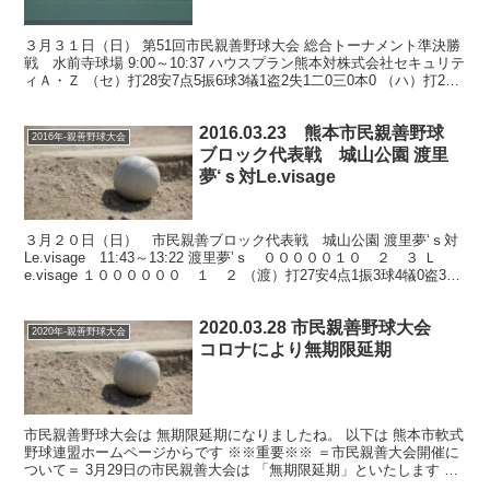
３月３１日（日） 第51回市民親善野球大会 総合トーナメント準決勝
戦 水前寺球場 9:00～10:37 ハウスプラン熊本対株式会社セキュリテ
ィＡ・Ｚ （セ）打28安7点5振6球3犠1盗2失1二0三0本0 （ハ）打26
安5点2振2球3犠0盗0...
2016.03.23 熊本市民親善野球
2016年-親善野球大会
ブロック代表戦 城山公園 渡里
夢‘ｓ対Le.visage
３月２０日（日） 市民親善ブロック代表戦 城山公園 渡里夢‘ｓ対
Le.visage 11:43～13:22 渡里夢’ｓ ０００００１０ ２ ３ Ｌ
e.visage １００００００ １ ２ （渡）打27安4点1振3球4犠0盗3失
0二0三0本0...
2020.03.28 市民親善野球大会
2020年-親善野球大会
コロナにより無期限延期
市民親善野球大会は 無期限延期になりましたね。 以下は 熊本市軟式
野球連盟ホームページからです ※※重要※※ ＝市民親善大会開催に
ついて＝ 3月29日の市民親善大会は 「無期限延期」といたします 3
月27日、新型コロナウイルスへの感染者増が...