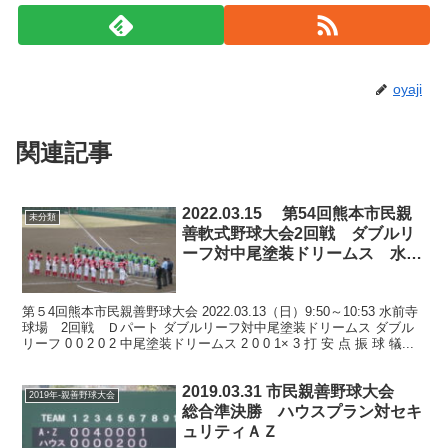
oyaji
関連記事
2022.03.15 第54回熊本市民親
未分類
善軟式野球大会2回戦 ダブルリ
ーフ対中尾塗装ドリームス 水前
寺球場
第５4回熊本市民親善野球大会 2022.03.13（日）9:50～10:53 水前寺
球場 2回戦 Ｄパート ダブルリーフ対中尾塗装ドリームス ダブル
リーフ 0 0 2 0 2 中尾塗装ドリームス 2 0 0 1× 3 打 安 点 振 球 犠...
2019.03.31 市民親善野球大会
2019年-親善野球大会
総合準決勝 ハウスプラン対セキ
ュリティＡＺ