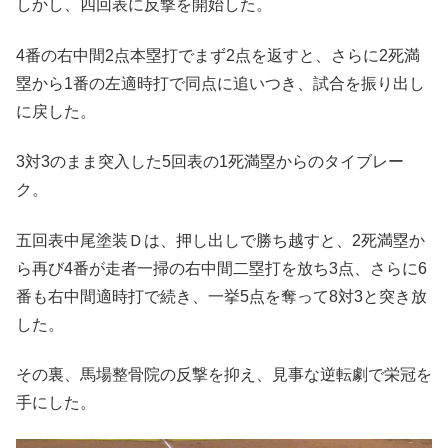
しかし、四回表に反撃を開始した。
4番の右中間2点本塁打でまず2点を返すと、さらに2死満
塁から1番の左適時打で同点に追いつき、試合を振り出し
に戻した。
3対3のまま突入した5回表の1死満塁からのタイブレー
ク。
五回表中尾塗装Ｄは、押し出しで勝ち越すと、2死満塁か
ら再び4番が走者一掃の右中間二塁打を放ち3点、さらに6
番も右中間適時打で続き、一挙5点を奪って8対3と突き放
した。
その裏、馬場整骨院の反撃を抑え、見事な逆転劇で栄冠を
手にした。