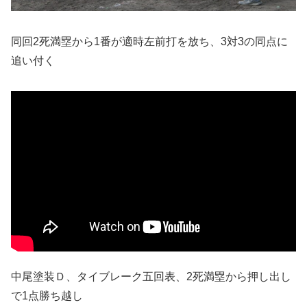
同回2死満塁から1番が適時左前打を放ち、3対3の同点に
追い付く
中尾塗装Ｄ、タイブレーク五回表、2死満塁から押し出し
で1点勝ち越し