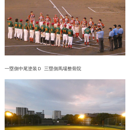
一塁側中尾塗装Ｄ 三塁側馬場整骨院