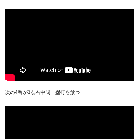
次の4番が3点右中間二塁打を放つ