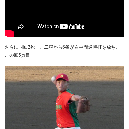
さらに同回2死一、二塁から6番が右中間適時打を放ち、
この回5点目