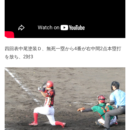
四回表中尾塗装Ｄ、無死一塁から4番が右中間2点本塁打
を放ち、2対3