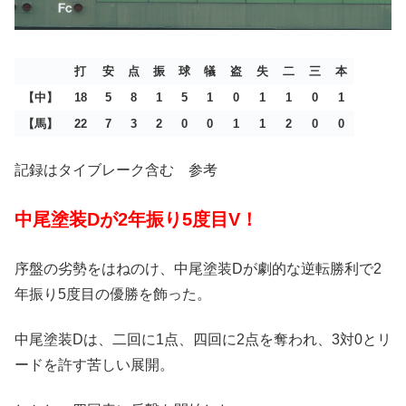
打
安
点
振
球
犠
盗
失
二
三
本
【中】
18
5
8
1
5
1
0
1
1
0
1
【馬】
22
7
3
2
0
0
1
1
2
0
0
記録はタイブレーク含む 参考
中尾塗装Dが2年振り5度目V！
序盤の劣勢をはねのけ、中尾塗装Dが劇的な逆転勝利で2
年振り5度目の優勝を飾った。
中尾塗装Dは、二回に1点、四回に2点を奪われ、3対0とリ
ードを許す苦しい展開。