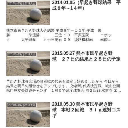
2014.01.05（早起き野球結果 平
2015年-早起き野球大会
成８年～1４年）
熊本市民早起き野球大会結果 平成６年～１０年 平成 優
勝 準優勝 三位 １０ 平原医院 エポッ
ク 太平興産 五十三萬石 ０９ 淡路機材㈱ ㈱南
星 サン技研 平原医院 ０８ 淡路機材㈱ 熊本信金 味
千ラメ...
2015.05.27 熊本市民早起き野
2015年-早起き野球大会
球 ２７日の結果と２８日の予定
早起き野球各会場の敗者戦の代表も決定し始めましたから 今日から
結果と明日の組合せをアップします。 敗者戦 代表決定戦 城山公園
県庁球友会対連チャンず １対０で県庁球友会 同２回戦 水前寺 エコ
ール対淡路機材㈱ １対０で淡路機材㈱ 新地 味...
2019.05.30 熊本市民早起き野
2019年-早起き野球大会
球 本戦２回戦 Ｂｉｇ連対コス
ギ