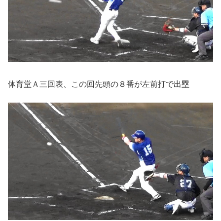
体育堂Ａ三回表、この回先頭の８番が左前打で出塁