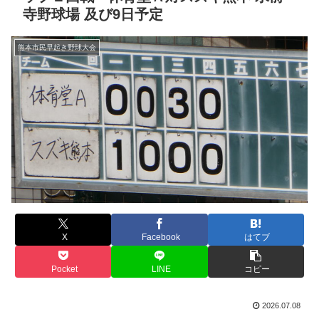
寺野球場 及び9日予定
熊本市民早起き野球大会
X
Facebook
はてブ
Pocket
LINE
コピー
2026.07.08