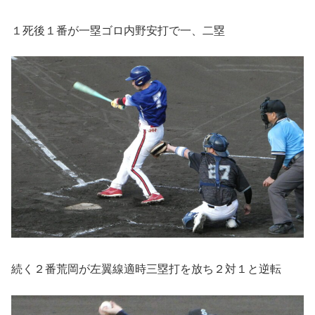
１死後１番が一塁ゴロ内野安打で一、二塁
続く２番荒岡が左翼線適時三塁打を放ち２対１と逆転