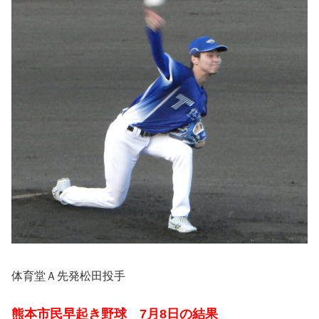
体育堂Ａ先発松田投手
熊本市民早起き野球 7月8日の結果