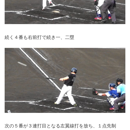
続く４番も右前打で続き一、二塁
次の５番が３連打目となる左翼線打を放ち、１点先制