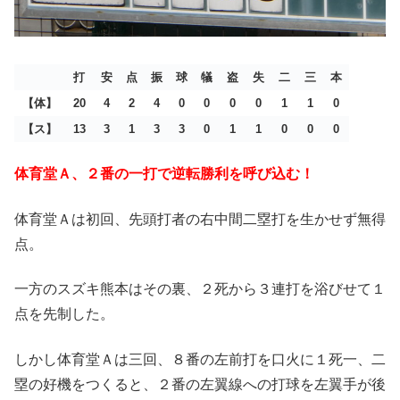
打
安
点
振
球
犠
盗
失
二
三
本
【体】
20
4
2
4
0
0
0
0
1
1
0
【ス】
13
3
1
3
3
0
1
1
0
0
0
体育堂Ａ、２番の一打で逆転勝利を呼び込む！
体育堂Ａは初回、先頭打者の右中間二塁打を生かせず無得
点。
一方のスズキ熊本はその裏、２死から３連打を浴びせて１
点を先制した。
しかし体育堂Ａは三回、８番の左前打を口火に１死一、二
塁の好機をつくると、２番の左翼線への打球を左翼手が後