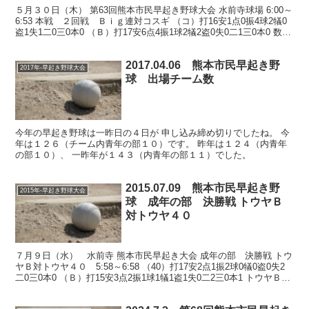
５月３０日（木） 第63回熊本市民早起き野球大会 水前寺球場 6:00～
6:53 本戦 ２回戦 Ｂｉｇ連対コスギ （コ）打16安1点0振4球2犠0
盗1失1二0三0本0 （Ｂ）打17安6点4振1球2犠2盗0失0二1三0本0 数値
は参考 Ｂig...
2017.04.06 熊本市民早起き野
2017年-早起き野球大会
球 出場チーム数
今年の早起き野球は一昨日の４日が 申し込み締め切りでしたね。 今
年は１２６（チーム内青年の部１０）です。 昨年は１２４（内青年
の部１０）、 一昨年が１４３（内青年の部１１）でした。
2015.07.09 熊本市民早起き野
2015年-早起き野球大会
球 成年の部 決勝戦 トウヤＢ
対トウヤ４０
７月９日（水） 水前寺 熊本市民早起き大会 成年の部 決勝戦 トウ
ヤＢ対トウヤ４０ 5:58～6:58 （40）打17安2点1振2球0犠0盗0失2
二0三0本0 （Ｂ）打15安3点2振1球1犠1盗1失0二2三0本1 トウヤＢ、
初出場で初優勝！...