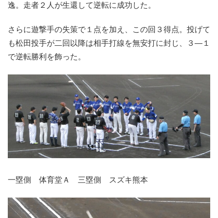
逸。走者２人が生還して逆転に成功した。
さらに遊撃手の失策で１点を加え、この回３得点。投げて
も松田投手が二回以降は相手打線を無安打に封じ、３―１
で逆転勝利を飾った。
一塁側 体育堂Ａ 三塁側 スズキ熊本