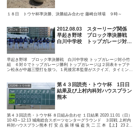
１８日 トウヤ杯準決勝、決勝組み合わせ 藤崎台球場 ９時～
2012.08.03 スターリーグ関係
2012年-その他
早起き野球 ブロック準決勝戦
白川中学校 トップガレージ対小
竹組
早起き野球 ブロック準決勝戦 白川中学校 トップガレージ対小竹
組 ６対０でトッブガレージ勝利 トップガレージは２回表キャプテ
ン松永が中越三塁打を放つ。１死後宮本監督がスクイズ、タイミング
的には微妙だったが、三走松永がうまい走塁を見せ１点先制...
第４３回読売・トウヤ杯 1日日
2020年-トウヤ杯
結果及び上村内科対ハウスプラン
熊本
第４３回読売・トウヤ杯 ８日組み合わせ １日結果 2020.11.01（日）
10:43～12:13 城南総合スポーツセンターグラウンド ３回戦 上村内
科対ハウスプラン熊本 打 安 点 振 球 犠 盗 失 二 三 本 【上】 23 2 0
6...