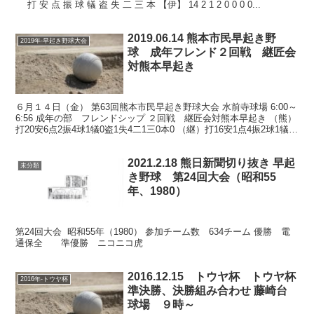
打 安 点 振 球 犠 盗 失 二 三 本 【伊】 14 2 1 2 0 0 0 0...
2019.06.14 熊本市民早起き野
2019年-早起き野球大会
球 成年フレンド２回戦 継匠会
対熊本早起き
６月１４日（金） 第63回熊本市民早起き野球大会 水前寺球場 6:00～
6:56 成年の部 フレンドシップ ２回戦 継匠会対熊本早起き （熊）
打20安6点2振4球1犠0盗1失4二1三0本0 （継）打16安1点4振2球1犠1
盗0失0二0三0本...
2021.2.18 熊日新聞切り抜き 早起
未分類
き野球 第24回大会（昭和55
年、1980）
第24回大会 昭和55年（1980） 参加チーム数 634チーム 優勝 電
通保全 準優勝 ニコニコ虎
2016.12.15 トウヤ杯 トウヤ杯
2016年-トウヤ杯
準決勝、決勝組み合わせ 藤崎台
球場 ９時～