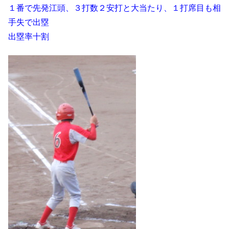
１番で先発江頭、３打数２安打と大当たり、１打席目も相
手失で出塁
出塁率十割