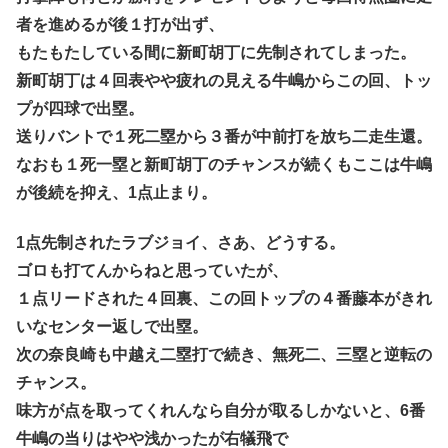
者を進めるが後１打が出ず、
もたもたしている間に新町胡丁に先制されてしまった。
新町胡丁は４回表やや疲れの見える牛嶋からこの回、トッ
プが四球で出塁。
送りバントで１死二塁から３番が中前打を放ち二走生還。
なおも１死一塁と新町胡丁のチャンスが続くもここは牛嶋
が後続を抑え、1点止まり。
1点先制されたラブジョイ、さあ、どうする。
ゴロも打てんからねと思っていたが、
１点リードされた４回裏、この回トップの４番藤本がきれ
いなセンター返しで出塁。
次の奈良崎も中越え二塁打で続き、無死二、三塁と逆転の
チャンス。
味方が点を取ってくれんなら自分が取るしかないと、6番
牛嶋の当りはやや浅かったが右犠飛で