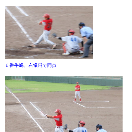
６番牛嶋、右犠飛で同点