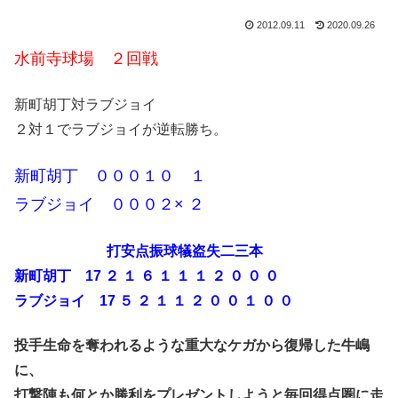
2012.09.11
2020.09.26
水前寺球場 ２回戦
新町胡丁対ラブジョイ
２対１でラブジョイが逆転勝ち。
新町胡丁 ０００１０ １
ラブジョイ ０００２× ２
打安点振球犠盗失二三本
新町胡丁 17 ２ １ ６ １ １ １ ２ ０ ０ ０
ラブジョイ 17 ５ ２ １ １ ２ ０ ０ １ ０ ０
投手生命を奪われるような重大なケガから復帰した牛嶋
に、
打撃陣も何とか勝利をプレゼントしようと毎回得点圏に走