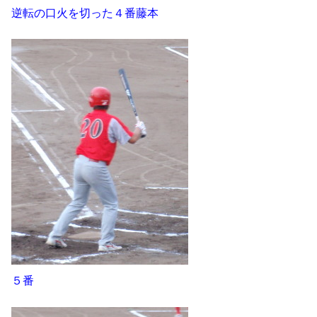
逆転の口火を切った４番藤本
５番