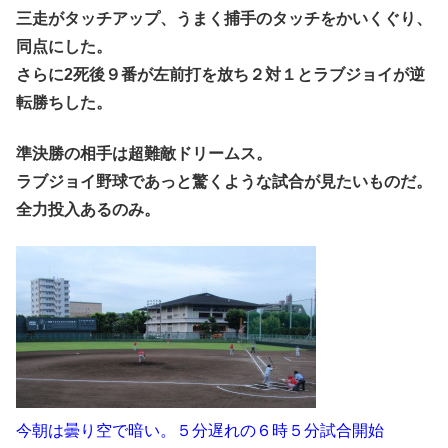
三走がタッチアップ、うまく捕手のタッチをかいくぐり、
同点にした。
さらに2死後９番が左前打を放ち２対１とラブジョイが逆
転勝ちした。
準決勝の相手は超難敵ドリームス。
ラブジョイ野球であっと驚くような試合が見たいものだ。
全力投入あるのみ。
今朝は曇り空で暗い。５分遅れの６時５分試合開始