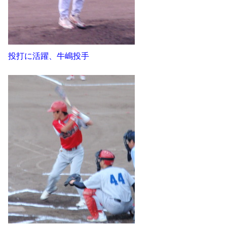
投打に活躍、牛嶋投手