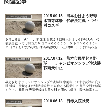
関連記事
2015.09.15 熊本おはよう野球
2015年-おはよう野球大会
水前寺球場 代表決定戦 トウヤ
対コスギ
９月１５日（火） 水前寺球場 第２７回熊本おはよう野球大会 代
表決定戦 トウヤ対コスギ コスギ０００００ ０ トウヤ００２０×
２ （コ）打17安2点0振8球2犠0盗0失1二2三0本0 （ト）打14安2点2
振6球2犠1盗3失0二1三1本0 ...
2017.07.12 熊本市民早起き野
2017年-早起き野球大会
球 チャンピオンシップ準決勝
戦雨天中止
早起き野球 チャンピオンシップ準決勝戦 水前寺 江津球友対味千拉
麺 浜線 炭焼きよた対肥後銀行 ２試合とも雨天中止 熊日夕刊で確認
ください 昨日の 天気予報は熊日夕刊で 雨のち曇り、降水確率６
０％。 いつもだと雨天が予想されるから、 中止と...
2018.06.13 日赤入院状況
2018年-その他