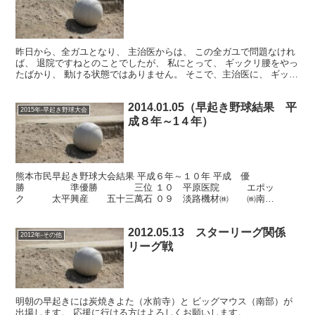
昨日から、全ガユとなり、 主治医からは、 この全ガユで問題なけれ
ば、 退院ですねとのことでしたが、 私にとって、 ギックリ腰をやっ
たばかり、 動ける状態ではありません。 そこで、主治医に、 ギック
リ腰が完治でなくても ある程度、動けるまで、...
2014.01.05（早起き野球結果 平
2015年-早起き野球大会
成８年～1４年）
熊本市民早起き野球大会結果 平成６年～１０年 平成 優
勝 準優勝 三位 １０ 平原医院 エポッ
ク 太平興産 五十三萬石 ０９ 淡路機材㈱ ㈱南
星 サン技研 平原医院 ０８ 淡路機材㈱ 熊本信金 味
千ラメ...
2012.05.13 スターリーグ関係
2012年-その他
リーグ戦
明朝の早起きには炭焼きよた（水前寺）と ビッグマウス（南部）が
出場します。 応援に行ける方はよろしくお願いします。