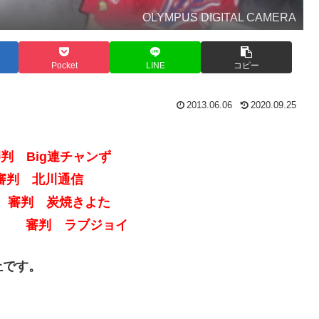
OLYMPUS DIGITAL CAMERA
Pocket
LINE
コピー
2013.06.06
2020.09.25
審判 Big連チャンず
ず 審判 北川通信
イ 審判 炭焼きよた
SOKU 審判 ラブジョイ
止です。