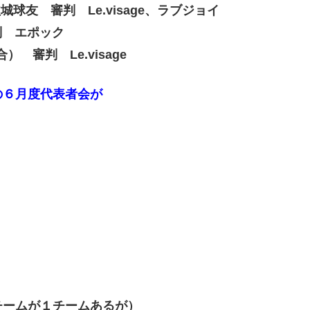
益城球友 審判 Le.visage、ラブジョイ
審判 エポック
合） 審判 Le.visage
の６月度代表者会が
チームが１チームあるが）