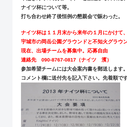
ナイツ杯について等。
打ち合わせ終了後恒例の懇親会で賑わった。
ナイツ杯は１１月末から来年の１月にかけて
宇城市の岡岳公園グラウンドと不知火グラウ
現在、出場チームを募集中。応募自由
連絡先 090-8767-0817（ナイツ 濱）
参加希望チームには大会案内書を郵送します
コメント欄に送付先を記入下さい。先着順で