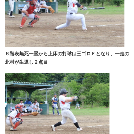
６階表無死一塁から上床の打球は三ゴロＥとなり、一走の
北村が生還し２点目