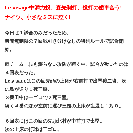
Le.visage中満力投、森先制打、投打の歯車合う!
ナイツ、小さなミスに泣く!
今日は１試合のみだったため、
時間無制限の７回戦引き分けなしの特別ルールで試合開
始。
両チーム一歩も譲らない攻防が続く中、試合が動いたのは
４回表だった。
Le.visageはこの回先頭の上床が右前打で出塁後二盗、次
の島が送り１死三塁。
３番田中は一ゴロで２死三塁。
続く４番の森が左前に運び三走の上床が生還し１対０。
６回表にはこの回の先頭北村が中前打で出塁。
次の上床の打球は三ゴロ。