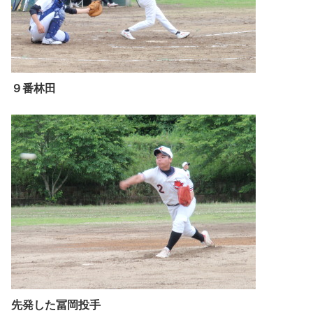
９番林田
先発した冨岡投手