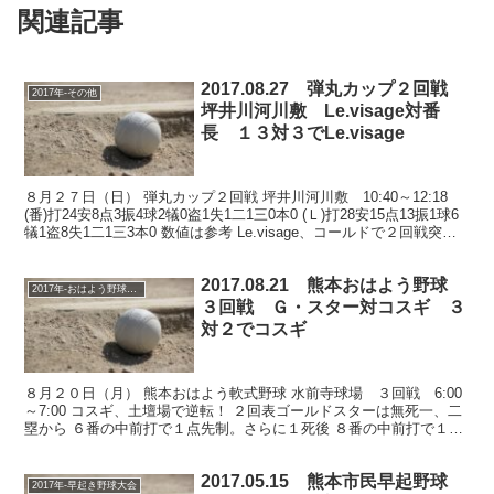
関連記事
2017.08.27 弾丸カップ２回戦
2017年-その他
坪井川河川敷 Le.visage対番
長 １３対３でLe.visage
８月２７日（日） 弾丸カップ２回戦 坪井川河川敷 10:40～12:18
(番)打24安8点3振4球2犠0盗1失1二1三0本0 (Ｌ)打28安15点13振1球6
犠1盗8失1二1三3本0 数値は参考 Le.visage、コールドで２回戦突
破！...
2017.08.21 熊本おはよう野球
2017年-おはよう野球大会
３回戦 Ｇ・スター対コスギ ３
対２でコスギ
８月２０日（月） 熊本おはよう軟式野球 水前寺球場 ３回戦 6:00
～7:00 コスギ、土壇場で逆転！ ２回表ゴールドスターは無死一、二
塁から ６番の中前打で１点先制。さらに１死後 ８番の中前打で１点
追加し、２点先制。 一方コスギは１回から...
2017.05.15 熊本市民早起野球
2017年-早起き野球大会