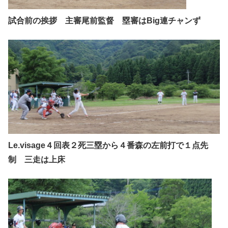
試合前の挨拶 主審尾前監督 塁審はBig連チャンず
Le.visage４回表２死三塁から４番森の左前打で１点先
制 三走は上床