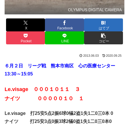
OLYMPUS DIGITAL CAMERA
X
Facebook
はてブ
Pocket
LINE
コピー
2013.06.03
2020.09.25
６月２日 リーグ戦 熊本市南区 心の医療センター
13:30～15:05
Le.visage ０００１０１１ ３
ナイツ ０００００１０ １
Le.visage 打25安5点2振6球0犠2盗1失1二0三0本 0
ナイツ 打25安3点0振3球2犠0盗1失1二0三0本0