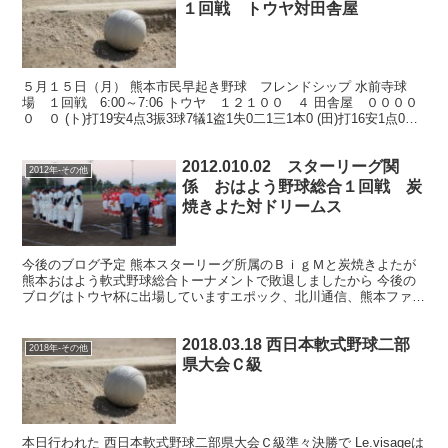
１回戦 トウヤ対田舎屋
５月１５日（月） 熊本市民早起き野球 フレンドシップ 水前寺球
場 １回戦 6:00～7:06 トウヤ １２１００ ４ 田舎屋 ００００
０ ０ (ト)打19安4点3振3球7犠1盗1失0二1三1本0 (田)打16安1点0振3
球0犠0盗0失2二0...
2012.010.02 スターリーグ関
2012年-その他
係 おはよう野球総合１回戦 炭
焼きよた対ドリームス
今後のブログ予定 熊本スターリーグ所属のＢｉｇＭと炭焼きよたが
熊本おはよう軟式野球総合トーナメントで敗退しましたから 今後の
ブログはトウヤ杯に出場していますエポック、北川通信、熊本ファイ
ヤーズ、炭焼きよた トップガレージ、ラブジョイ、Ｂｉｇ...
2018.03.18 西日本軟式野球二部
2018年-その他
県大会Ｃ級
本日行われた 西日本軟式野球二部県大会Ｃ級準々決勝で Le.visageは