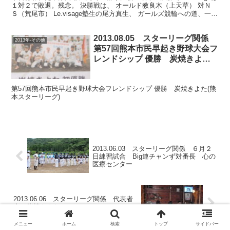
１対２で敗退。残念。 決勝戦は、 オールド教良木（上天草） 対Ｎ
Ｓ（荒尾市） Le.visage塾生の尾方真生、 ガールズ競輪への道、一直
線。 武雄競輪場 尾方真生...
2013.08.05 スターリーグ関係
2013年-その他
第57回熊本市民早起き野球大会フ
レンドシップ 優勝 炭焼きよた
(熊本スターリーグ)新聞記事
第57回熊本市民早起き野球大会フレンドシップ 優勝 炭焼きよた(熊
本スターリーグ)
2013.06.03 スターリーグ関係 ６月２
日練習試合 Big連チャンず対番長 心の
医療センター
2013.06.06 スターリーグ関係 代表者
会 炭焼きよた
メニュー
ホーム
検索
トップ
サイドバー