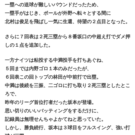
一塁への送球が難しいパウンドだったため、
一塁手がはじき、ボールが外野へ転々とする間に
北村は俊足を飛ばし一気に生還、待望の２点目となった。
さらに７回表は２死三塁から８番坂口の中超え打でダメ押
しの１点を追加した。
一方ナイツは粘投する中満投手を打ちあぐね、
５回までは内野ゴロ１本のみだったが、
６回表この回トップの林田が中前打で出塁。
中満は後続を三振、二ゴロに打ち取り２死三塁としたとこ
ろで、
昨年のリーグ首位打者だった坂本が登場。
思い切りのいいバッティングをするだけに、
記録員は無理せんちゃよかてねと思っていた。
しかし、勝負続行、坂本は３球目をフルスイング、強い打