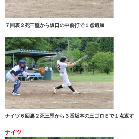
７回表２死三塁から坂口の中前打で１点追加
ナイツ６回裏２死三塁から３番坂本の三ゴロＥで１点返す
ナイツ