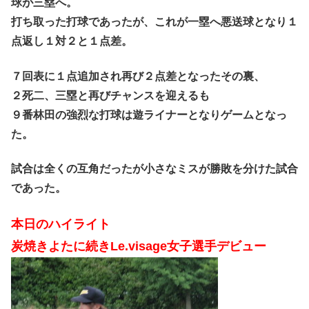
球が三塁へ。
打ち取った打球であったが、これが一塁へ悪送球となり１
点返し１対２と１点差。
７回表に１点追加され再び２点差となったその裏、
２死二、三塁と再びチャンスを迎えるも
９番林田の強烈な打球は遊ライナーとなりゲームとなっ
た。
試合は全くの互角だったが小さなミスが勝敗を分けた試合
であった。
本日のハイライト
炭焼きよたに続きLe.visage女子選手デビュー