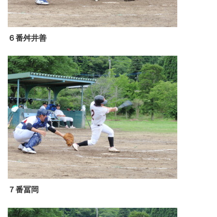
６番舛井善
７番冨岡