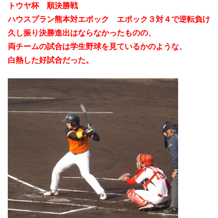
トウヤ杯 順決勝戦
ハウスプラン熊本対エポック エポック３対４で逆転負け
久し振り決勝進出はならなかったものの、
両チームの試合は学生野球を見ているかのような、
白熱した好試合だった。