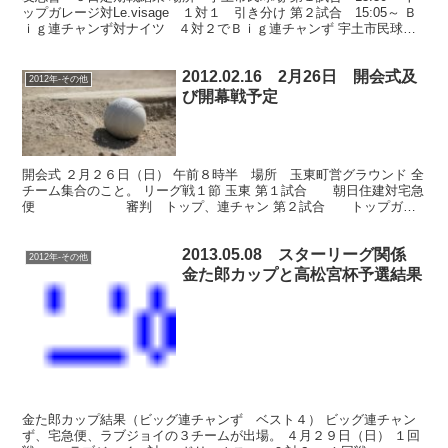
ップガレージ対Le.visage １対１ 引き分け 第２試合 15:05～ Ｂ
ｉｇ連チャンず対ナイツ ４対２でＢｉｇ連チャンず 宇土市民球
場 バックネット裏の桜は満開中 ...
2012.02.16 2月26日 開会式及
2012年-その他
び開幕戦予定
開会式 ２月２６日（日） 午前８時半 場所 玉東町営グラウンド 全
チーム集合のこと。 リーグ戦１節 玉東 第１試合 朝日住建対宅急
便 審判 トップ、連チャン 第２試合 トップガレ
ージ対連チャンず 朝日、宅急便 第３試合 ...
2013.05.08 スターリーグ関係
2012年-その他
金た郎カップと高松宮杯予選結果
金た郎カップ結果（ビッグ連チャンず ベスト４） ビッグ連チャン
ず、宅急便、ラブジョイの３チームが出場。 ４月２９日（日） １回