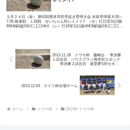
５月２４日（金） 第63回熊本市民早起き野球大会 水前寺球場 6:00～
7:05 敗者戦 １回戦 せいちゃん対レイメイＦ （せ）打21安3点3振
8球4犠0盗0失0二1三0本0 （レ）打18安3点1振4球3犠0盗0失2二2三0
本0 数値は参考...
2013.11.28 トウヤ杯 藤崎台 準決勝
１試合目 ハウスプラン熊本対エポック
準決勝２試合目 渡里夢S対セキュ
リティＡＺ 決勝 ３試合目
2013.12.03 ナイツ杯出場チーム
ホーム
トウヤ杯
2013年-トウヤ杯