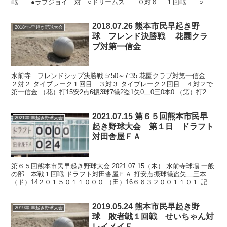
戦 ●ラブジョイ 対 ○ドリームス ０対６ １回戦 ○宅
急便 対 ●番長 ６対０ ２回戦 ●宅急便 ...
2018.07.26 熊本市民早起き野
2018年-早起き野球大会
球 フレンド決勝戦 花園クラ
ブ対第一信金
水前寺 フレンドシップ決勝戦 5:50～7:35 花園クラブ対第一信金
２対２ タイブレーク１回目 ３対３ タイブレーク２回目 ４対２で
第一信金 （花）打15安2点6振3球7犠2盗1失0二0三0本0 （第）打21
安6点9振4球4犠0盗0失0...
2021.07.15 第６５回熊本市民早
2021年-早起き野球大会
起き野球大会 第１日 ドラフト
対田舎屋ＦＡ
第６５回熊本市民早起き野球大会 2021.07.15（木） 水前寺球場 一般
の部 本戦１回戦 ドラフト対田舎屋ＦＡ 打安点振球犠盗失二三本
（ド）14２０１５０１１０００ （田）16６６３２００１１０１ 記録
は参考 元気いっぱい田舎屋ＦＡ、...
2019.05.24 熊本市民早起き野
2019年-早起き野球大会
球 敗者戦１回戦 せいちゃん対
レイメイＦ