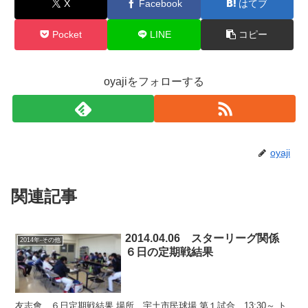
X
Facebook
はてブ
Pocket
LINE
コピー
oyajiをフォローする
oyaji
関連記事
2014.04.06 スターリーグ関係
2014年-その他
６日の定期戦結果
友志會 ６日定期戦結果 場所 宇土市民球場 第１試合 13:30～ ト