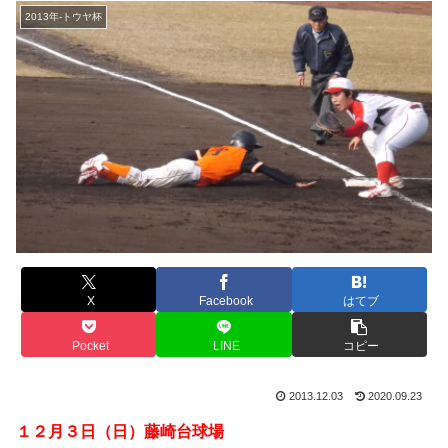
2013年-トウヤ杯
X
Facebook
はてブ
Pocket
LINE
コピー
2013.12.03
2020.09.23
１２月３日（日）藤崎台球場