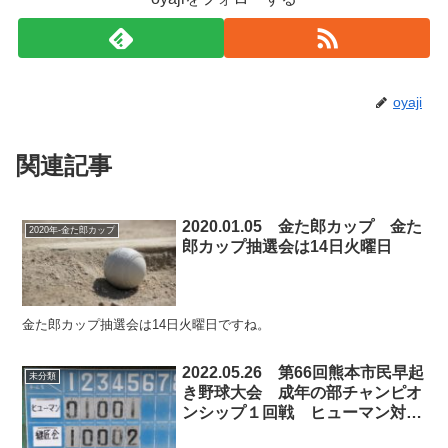
oyaji
関連記事
2020.01.05 金た郎カップ 金た
2020年-金た郎カップ
郎カップ抽選会は14日火曜日
金た郎カップ抽選会は14日火曜日ですね。
2022.05.26 第66回熊本市民早起
未分類
き野球大会 成年の部チャンピオ
ンシップ１回戦 ヒューマン対継
匠会の試合模様と他会場結果及び