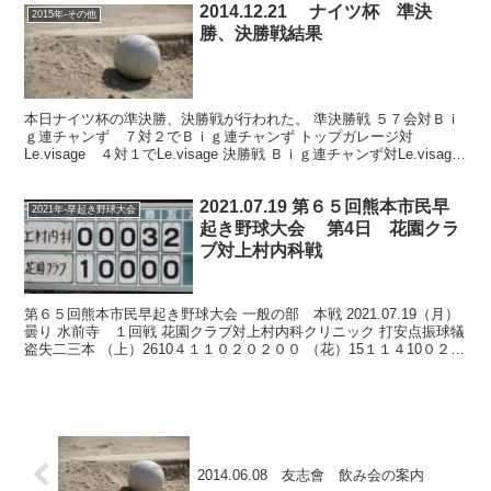
2014.12.21 ナイツ杯 準決
2015年-その他
勝、決勝戦結果
本日ナイツ杯の準決勝、決勝戦が行われた。 準決勝戦 ５７会対Ｂｉ
ｇ連チャンず ７対２でＢｉｇ連チャンず トップガレージ対
Le.visage ４対１でLe.visage 決勝戦 Ｂｉｇ連チャンず対Le.visage
Ｂｉｇ連チャンず、冷や冷や...
2021.07.19 第６５回熊本市民早
2021年-早起き野球大会
起き野球大会 第4日 花園クラ
ブ対上村内科戦
第６５回熊本市民早起き野球大会 一般の部 本戦 2021.07.19（月）
曇り 水前寺 １回戦 花園クラブ対上村内科クリニック 打安点振球犠
盗失二三本 （上）2610４１１０２０２００ （花）15１１４10０２２
０００ 記録は参考 上村内科...
2014.06.08 友志會 飲み会の案内