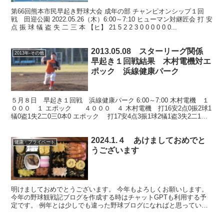
２7日の試合
第66回熊本市民早起き野球大会 成年の部 チャンピオンシップ１回
戦 田迎公園 2022.05.26（木）6:00～7:10 ヒューマン対継匠会 打 安
点 振 球 犠 盗 失 二 三 本 【ヒ】 21 5 2 2 3 0 0 0 0 0 0...
2013.05.08 スターリーグ関係
2013年-その他
早起き１回戦結果 木村電機対エ
ポック 浜線健康パーク
５月８日 早起き１回戦 浜線健康パーク 6:00～7:00 木村電機 １
０００ １ エポック ４０００ ４ 木村電機 打16安2点0振2球1
犠0盗1失2二0三0本0 エポック 打17安4点3振1球2犠1盗3失2二1三0
本0 エポック、初...
2024.1.４ あけましておめでと
健康・プライベート
うございます
明けましておめでとうございます。 今年もよろしくお願いします。
今年の野球観戦記ブログを作成する時はチャットGPTも利用する予
定です。 例年とは少しでも違った野球ブログになればと思っていま
す。 下の写真は今年のおせちです。 毎年おせちを作っ...