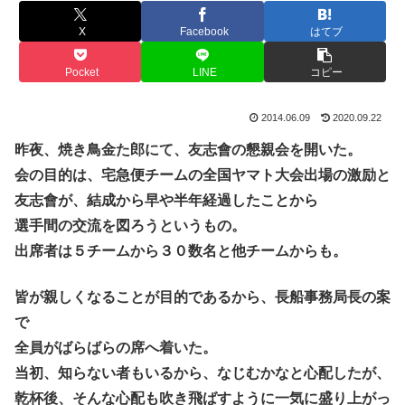
X
Facebook
はてブ
Pocket
LINE
コピー
2014.06.09
2020.09.22
昨夜、焼き鳥金た郎にて、友志會の懇親会を開いた。
会の目的は、宅急便チームの全国ヤマト大会出場の激励と
友志會が、結成から早や半年経過したことから
選手間の交流を図ろうというもの。
出席者は５チームから３０数名と他チームからも。
皆が親しくなることが目的であるから、長船事務局長の案
で
全員がばらばらの席へ着いた。
当初、知らない者もいるから、なじむかなと心配したが、
乾杯後、そんな心配も吹き飛ばすように一気に盛り上がっ