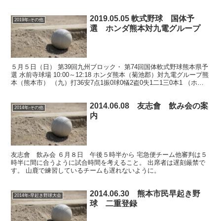
ー ２対１で熊本酸素㈱ 坪井川 Ｆ・アース対レッ...
2019.05.05 軟式野球 国体予
2019年-その他
選 ホンダ熊本対九電グループ
５月５日（日） 第39回九州ブロック・ 第74回国体軟式野球熊本県予
選 水前寺球場 10:00～12:18 ホンダ熊本（菊池郡）対九電グループ熊
本（熊本市） （九）打36安7点1振0球0犠2盗0失1二1三0本1 （ホ）
打34安5点2振5球3...
2014.06.08 友志會 飲み会の案
2014年-その他
内
友志會 飲み会 ６月８日 午後５時半から 宅急便チーム他審判は５
時半に間に合うように試合時間を考えること。 出席者は遅刻厳禁で
す。 山鹿で練習しているチームも遅れないように。
2014.06.30 熊本市民早起き野
2014年-早起き野球大会
球 二重登録