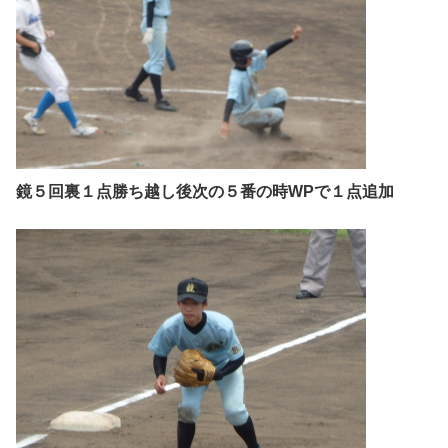
鏡５回裏１点勝ち越し後次の５番の時WPで１点追加