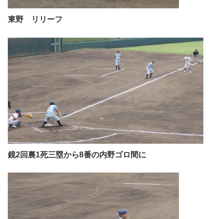
東野 リリーフ
鏡2回裏1死三塁から8番の内野ゴロ間に