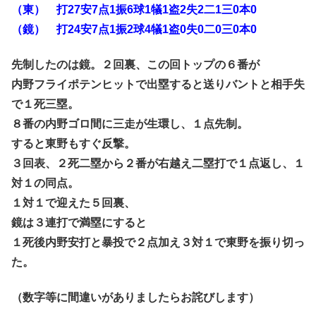
（東） 打27安7点1振6球1犠1盗2失2二1三0本0
（鏡） 打24安7点1振2球4犠1盗0失0二0三0本0
先制したのは鏡。２回裏、この回トップの６番が
内野フライポテンヒットで出塁すると送りバントと相手失
で１死三塁。
８番の内野ゴロ間に三走が生環し、１点先制。
すると東野もすぐ反撃。
３回表、２死二塁から２番が右越え二塁打で１点返し、１
対１の同点。
１対１で迎えた５回裏、
鏡は３連打で満塁にすると
１死後内野安打と暴投で２点加え３対１で東野を振り切っ
た。
（数字等に間違いがありましたらお詫びします）