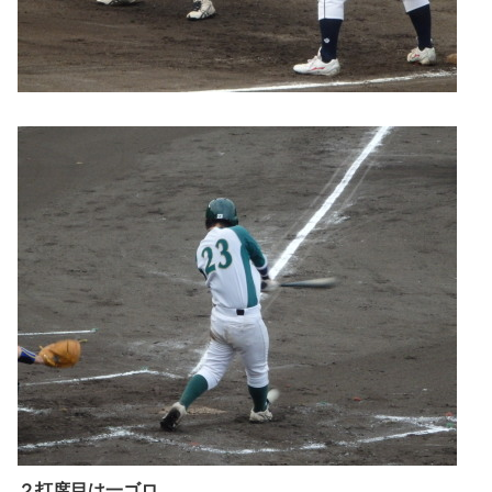
２打席目は一ゴロ