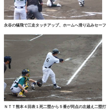
永谷の犠飛で三走タッチアップ、ホームへ滑り込みセーフ
ＮＴＴ熊本４回表１死二塁から５番が同点の左越え二塁打