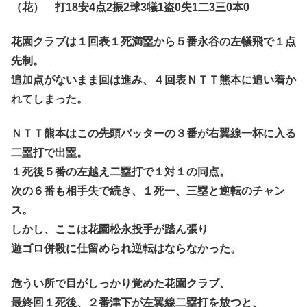
（花） 打18安4点2振2球3犠1盗0失1二3三0本0
花園クラブは１回表１死満塁から５番永谷の左犠飛で１点
先制。
追加点がないまま回は進み、４回表ＮＴＴ熊本に追い着か
れてしまった。
ＮＴＴ熊本はこの先頭バッターの３番が右翼線一杯に入る
二塁打で出塁。
１死後５番の左越え二塁打で１対１の同点。
次の６番も相手失で続き、１死一、三塁と逆転のチャン
ス。
しかし、ここは花園松永投手が踏ん張り
遊ゴロ併殺に仕留められ逆転はならなかった。
危うい所で目がしっかり覚めた花園クラブ、
最終回１死後、２番津下が左翼線二塁打を放つと、