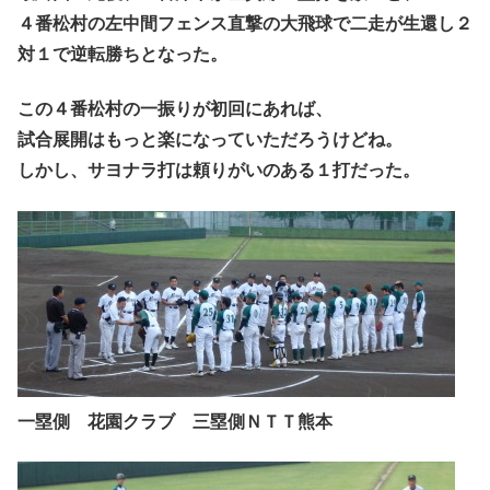
４番松村の左中間フェンス直撃の大飛球で二走が生還し２
対１で逆転勝ちとなった。
この４番松村の一振りが初回にあれば、
試合展開はもっと楽になっていただろうけどね。
しかし、サヨナラ打は頼りがいのある１打だった。
一塁側 花園クラブ 三塁側ＮＴＴ熊本