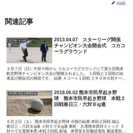
oyaji
関連記事
2013.04.07 スターリーグ関係
2013年-その他
チャンピオン大会開会式 コカコ
ーラグラウンド
４月７日（日）午前十時から コカコーラグラウンドにて第５回熊本
軟式野球チャンピオン大会が開催されました。 １回戦と２回戦の結
果及び開会式の模様です。 結果 Ａコート１回戦 ＣＲＯＷＳ対チーム
ひのみち ２対２で延長戦の結果 ４対３でＣＲＯＷＳ...
2018.06.02 熊本市民早起き野
2018年-早起き野球大会
球 熊本市民早起き野球 本戦２
回戦春日三・六対Ｂig連
６月２日（土） 熊本市民早起き野球 今朝の結果 本戦２回戦 城山
春日三・六対Ｂig連 ４対０でＢig連 東町 九電熊本西対ストック ３
対０で九電熊本西 本戦３回戦 新地 体育堂Ｂ対難波電気 難波電気が