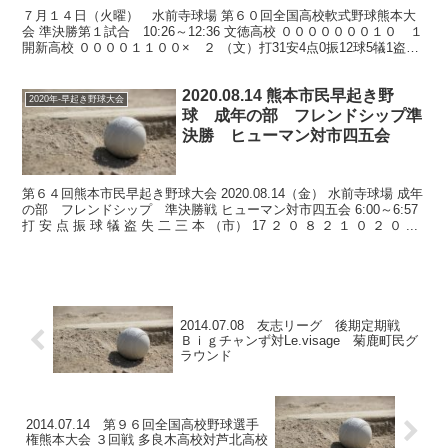
７月１４日（火曜） 水前寺球場 第６０回全国高校軟式野球熊本大
会 準決勝第１試合 10:26～12:36 文徳高校 ０００００００１０ １
開新高校 ００００１１００× ２ （文）打31安4点0振12球5犠1盗4
失0二0三0本0 （開）打2...
2020.08.14 熊本市民早起き野
2020年-早起き野球大会
球 成年の部 フレンドシップ準
決勝 ヒューマン対市四五会
第６４回熊本市民早起き野球大会 2020.08.14（金） 水前寺球場 成年
の部 フレンドシップ 準決勝戦 ヒューマン対市四五会 6:00～6:57
打 安 点 振 球 犠 盗 失 二 三 本 （市） 17 ２ ０ ８ ２ １ ０ ２ ０ ...
2014.07.08 友志リーグ 後期定期戦
Ｂｉｇチャンず対Le.visage 菊鹿町民グ
ラウンド
2014.07.14 第９６回全国高校野球選手
権熊本大会 ３回戦 多良木高校対芦北高校