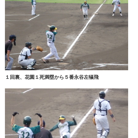
１回裏、花園１死満塁から５番永谷左犠飛