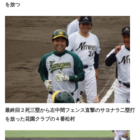
を放つ
最終回２死三塁から左中間フェンス直撃のサヨナラ二塁打
を放った花園クラブの４番松村