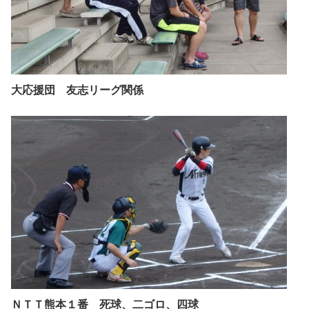
大応援団 友志リーグ関係
ＮＴＴ熊本１番 死球、二ゴロ、四球