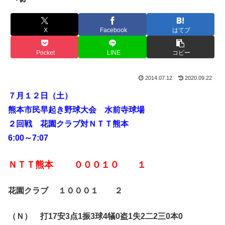
X
Facebook
はてブ
Pocket
LINE
コピー
2014.07.12
2020.09.22
７月１２日（土）
熊本市民早起き野球大会 水前寺球場
２回戦 花園クラブ対ＮＴＴ熊本
6:00～7:07
ＮＴＴ熊本 ０００１０ １
花園クラブ １０００１ ２
（Ｎ） 打17安3点1振3球4犠0盗1失2二2三0本0