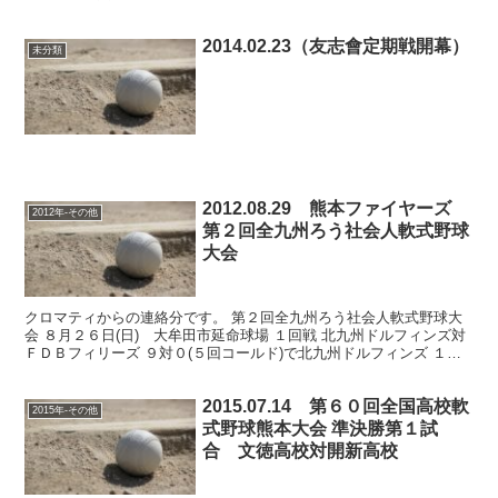
不戦勝 敗者戦２回戦 浜線 マツダ対第...
2014.02.23（友志會定期戦開幕）
未分類
2012.08.29 熊本ファイヤーズ
2012年-その他
第２回全九州ろう社会人軟式野球
大会
クロマティからの連絡分です。 第２回全九州ろう社会人軟式野球大
会 ８月２６日(日) 大牟田市延命球場 １回戦 北九州ドルフィンズ対
ＦＤＢフィリーズ ９対０(５回コールド)で北九州ドルフィンズ １回
戦 熊本ファイヤーズ対鹿児島フンカーズ(桜島...
2015.07.14 第６０回全国高校軟
2015年-その他
式野球熊本大会 準決勝第１試
合 文徳高校対開新高校