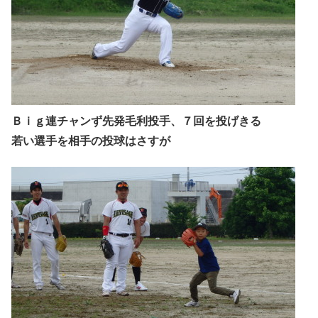
Ｂｉｇ連チャンず先発毛利投手、７回を投げきる
若い選手を相手の投球はさすが