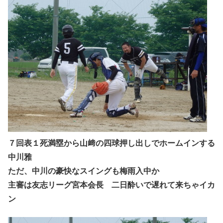
７回表１死満塁から山﨑の四球押し出しでホームインする
中川雅
ただ、中川の豪快なスイングも梅雨入中か
主審は友志リーグ宮本会長 二日酔いで遅れて来ちゃイカ
ン