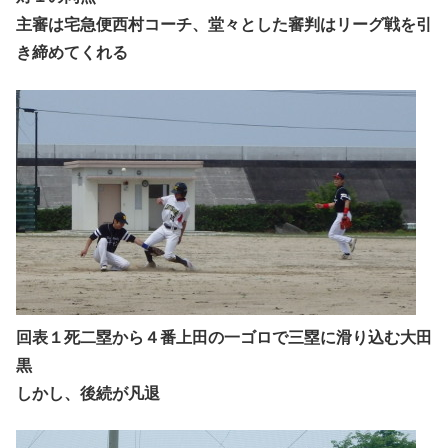
主審は宅急便西村コーチ、堂々とした審判はリーグ戦を引
き締めてくれる
回表１死二塁から４番上田の一ゴロで三塁に滑り込む大田
黒
しかし、後続が凡退