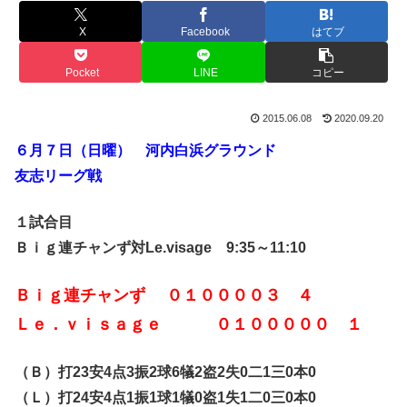
X
Facebook
はてブ
Pocket
LINE
コピー
2015.06.08
2020.09.20
６月７日（日曜） 河内白浜グラウンド
友志リーグ戦
１試合目
Ｂｉｇ連チャンず対Le.visage 9:35～11:10
Ｂｉｇ連チャンず ０１００００３ ４
Ｌｅ．ｖｉｓａｇｅ ０１０００００ １
（Ｂ）打23安4点3振2球6犠2盗2失0二1三0本0
（Ｌ）打24安4点1振1球1犠0盗1失1二0三0本0