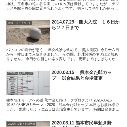
神社、玉名市の蛇ヶ谷公園 この４ヵ所は撮影していましたが、 デジ
カメを蛇ヶ谷公園に置き忘れたようです。 購入して半年しか使って
いないカメラでした。 急いで新品を購入して撮影したの...
2014.07.29 熊大入院 １６日か
健康・プライベート
ら２７日まで
パソコンの具合が悪く、 年次検診も含めて、 熊大病院に今月十六日
から一昨日まで入院させました。 その間、野球関係のネタは全然あ
りません。 今日から新しいネタ探しです。 更新まではしばらくかか
ります。
2020.03.15 熊本金た郎カッ
2020年-金た郎カップ
プ 試合結果と会場変更
熊本№１リーグへの道 熊本金た郎リーグブログより 2020-03-15
19:52:08NEW ! テーマ：2020 熊本金た郎カップ 本日もお疲れ様で
した。 先述したように22日は会場変更しています。 時間は変更あり
ません。 ご確認をお願...
2020.08.11 熊本市民早起き野
2020年-早起き野球大会