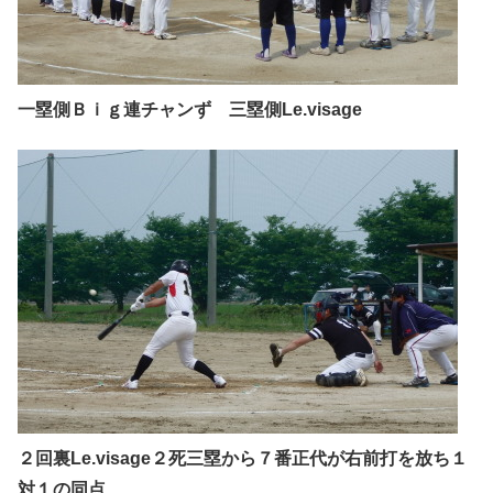
一塁側Ｂｉｇ連チャンず 三塁側Le.visage
２回裏Le.visage２死三塁から７番正代が右前打を放ち１
対１の同点