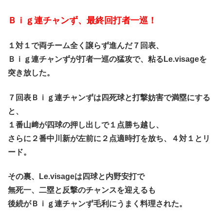
Ｂｉｇ連チャンず、最終回打者一巡！
１対１で両チーム全く譲らず進んだ７回表、
Ｂｉｇ連チャンずが打者一巡の猛攻で、粘るLe.visageを
突き放した。
７回表Ｂｉｇ連チャンずは四死球と打撃妨害で満塁にする
と、
１番山﨑が四球の押し出しで１点勝ち越し、
さらに２番中川新が左前に２点適時打を放ち、４対１とリ
ード。
その裏、Le.visageは四球と内野安打で
無死一、二塁と反撃のチャンスを迎えるも
後続がＢｉｇ連チャンず毛利にうまく料理された。