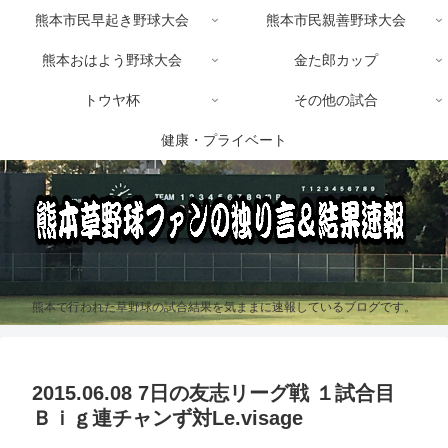
熊本市民早起き野球大会
熊本市民親善野球大会
熊本おはよう野球大会
金た郎カップ
トウヤ杯
その他の試合
健康・プライベート
熊本で行われた草野球の試合結果を気ままに速報しているブログです。
2015.06.08 7日の友志リーグ戦 １試合目
Ｂｉｇ連チャンず対Le.visage