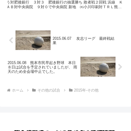
う対肥後銀行 ３対３ 肥後銀行の抽選勝ち 敗者戦２回戦 浜線 Ｋ
ＡＢ対中央病院 ９対０で中央病院 新地 ㈲小川印刷対ＴＲＬ熊
本 １対０でＴＲＬ熊本 坪井川 Ｆティーズ対熊本...
2015.06.07 友志リーグ 最終戦結
果
2015.06.08 熊本市民早起き野球 本日
８日は試合を予定されていましたが、 雨
天のため全会場中止でした。
ホーム
その他の試合
2015年-その他