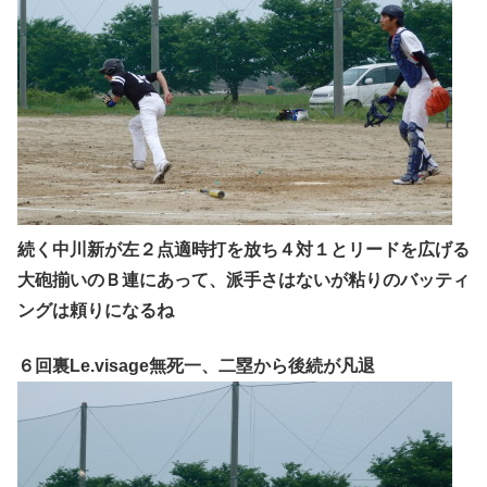
続く中川新が左２点適時打を放ち４対１とリードを広げる
大砲揃いのＢ連にあって、派手さはないが粘りのバッティ
ングは頼りになるね
６回裏Le.visage無死一、二塁から後続が凡退