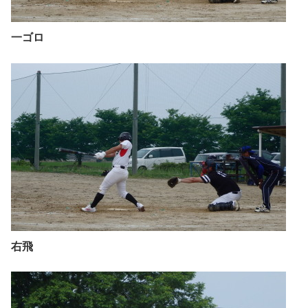
一ゴロ
右飛