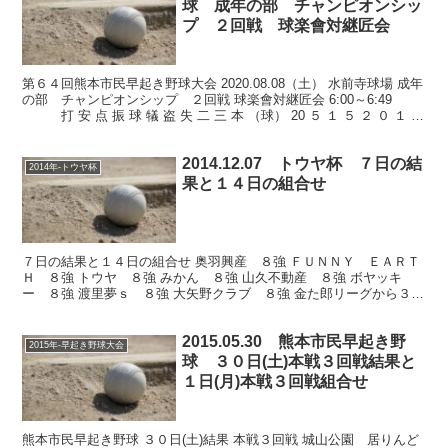
球 成年の部 チャンピオンシッ
プ ２回戦 球楽會対継匠会
第６４回熊本市民早起き野球大会 2020.08.08（土） 水前寺球場 成年
の部 チャンピオンシップ ２回戦 球楽會対継匠会 6:00～6:49
打 安 点 振 球 犠 盗 失 二 三 本 （球） 20 ５ １ ５ ２ ０ １ １
１...
2014.12.07 トウヤ杯 ７日の結
2014年-トウヤ杯
果と１４日の組合せ
７日の結果と１４日の組合せ 奥羽興産 ８強 ＦＵＮＮＹ ＥＡＲＴ
Ｈ ８強 トウヤ ８強 みかん ８強 山久不動産 ８強 ボヤッキ
ー ８強 渡里夢ｓ ８強 大矢野クラブ ８強 金た郎リーグから３チ
ーム進出。強いですね。
2015.05.30 熊本市民早起き野
2015年-早起き野球大会
球 ３０日(土)本戦３回戦結果と
１日(月)本戦３回戦組合せ
熊本市民早起き野球 ３０日(土)結果 本戦３回戦 城山公園 居りんど