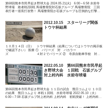
第68回熊本市民早起き野球大会 2024.05.21(火) 6:00～6:58 水前寺
野球場 敗者戦2回戦 馬場整骨院対石坂グループ 馬場整骨院 三回
表打者一巡長打攻勢！ 馬場整骨院が石坂グループを圧倒的な打撃と
継投で完封した。 二回表、馬...
2012.10.15 スターリーグ関係
2012年-その他
トウヤ杯結果
１０月１４日（日） トウヤ杯結果（結果についてはトウヤの掲示板
で確認下さい） 医療 ① バリーズ 対 バカラー
ズ ４対２でバリーズ ② 寺原自動車学校 対
林ゴム工業 １３対０で寺原自動車学校 ③ ドラゴンキッ
チン ...
2022.05.10 第66回熊本市民早起
未分類
き野球大会 １回戦 石坂グルプ
対上村内科 水前寺球場
第66回熊本市民早起き野球大会 １１日の試合 熊日コムより １０日
の結果 熊日コムより 本戦１回戦 水前寺球場 2022.05.10（火）
6:00～7:08 石坂グルプ対上村内科 上村内科 初戦突破！ 上村内科は
３回表、２死三塁から 相手ミ...