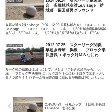
2014.09.14 友志リーグ練習試
2014年-その他
合 雀暮林球友対Le.visage 益
城町 福田町民グラウンド
雀暮林球友対Le.visage 10:00～12:02 雀暮林球友００００４２０ ６
Le.visage ００２０００２ ４ （雀） 打32安10点5振4球8犠0
盗5失1二3三0本1 （友） 打22安4点2振9球6犠1盗6失1二1三0本...
2012.07.25 スターリーグ関係
2012年-その他
早起き野球 浜線 ブロック準
決勝戦 エポック対ＭＳなにわ
リーグ戦の結果は後回しにして、さしより早起きの結果から。 浜
線 ブロック準決勝戦 エポック対ＭＳなにわ １対０でエポックサ
ヨナラ勝ち！！ 両チーム毎回得点圏に進めるが梅雨は明けたという
のに、 打線は雨天（打てん）雨天（打てん）で梅雨が明け...
2015.08.23 弾丸カップ １回戦 番長対
Le.visage 北部公園