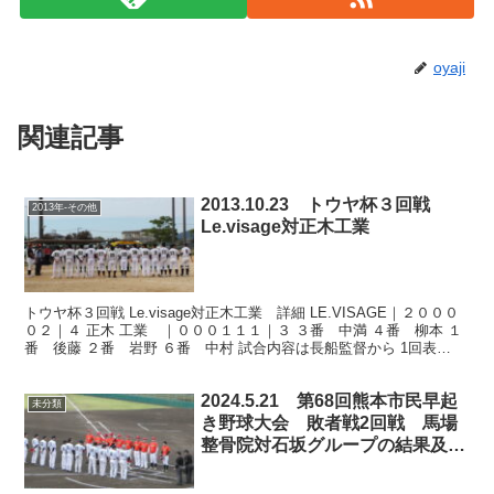
oyaji
関連記事
2013.10.23 トウヤ杯３回戦
2013年-その他
Le.visage対正木工業
トウヤ杯３回戦 Le.visage対正木工業 詳細 LE.VISAGE｜２０００
０２｜４ 正木 工業 ｜０００１１１｜３ ３番 中満 ４番 柳本 １
番 後藤 ２番 岩野 ６番 中村 試合内容は長船監督から 1回表
Le.visage 1番、後...
2024.5.21 第68回熊本市民早起
未分類
き野球大会 敗者戦2回戦 馬場
整骨院対石坂グループの結果及び
22日の試合予定