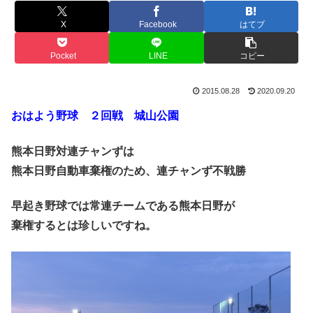
X
Facebook
はてブ
Pocket
LINE
コピー
2015.08.28
2020.09.20
おはよう野球 ２回戦 城山公園
熊本日野対連チャンずは
熊本日野自動車棄権のため、連チャンず不戦勝
早起き野球では常連チームである熊本日野が
棄権するとは珍しいですね。